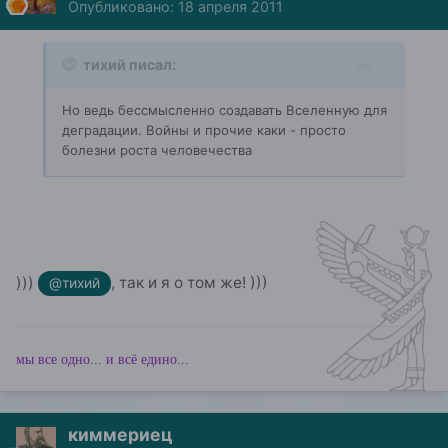
Опубликовано:
18 апреля 2011
тихий писал:
Но ведь бессмысленно создавать Вселенную для
деградации. Войны и прочие каки - просто
болезни роста человечества
)))
, так и я о том же! )))
@тихий
мы все одно... и всё едино...
киммериец