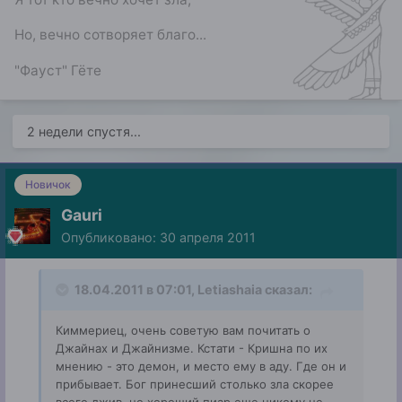
Но, вечно сотворяет благо...
"Фауст" Гёте
2 недели спустя...
Новичок
Gauri
Опубликовано:
30 апреля 2011
18.04.2011 в 07:01, Letiashaia сказал:
Киммериец, очень советую вам почитать о
Джайнах и Джайнизме. Кстати - Кришна по их
мнению - это демон, и место ему в аду. Где он и
прибывает. Бог принесший столько зла скорее
всего лжив, но хороший пиар еще никому не