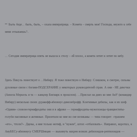
–
Быть беде... быть, быть, – охала императрица. – Комета – смерть моя! Господи, неужто к себе
меня отзываешь?..
... Сегодня императрица опять не вышла к столу – ей плохо, а комета летит и летит по небу.
Здесь Пикуль повествует о ...Нибиру. Я тоже повествую о Нибиру. Слишком, я смотрю, сильны
духовные связи с богами-ПОДСЕРАНИЕ у некоторых руководителей стран. А они - НЕ девочки
(Анхела Меркель и та — канцлер Бисмарк в прошлом). ...Прислал на днях ко мне АнУ (командир
Нибиру) несколько своих дуракофф-абизянус-динозяброфф. Конченные дебилы, как и их шеф.
«Одним» словом-гермафродиты они и в африке — гермафродиты-мужеложцы-транцвеститы-
голуби пассивные и активные. Прилетали ко мне во сне великаны — типа говорят: «трахнем
«его», чтоли?». Дауны, а мне только мотиф, и "нужен", штоп «отбаловать». Направил, коротшэ, к
АнуБЕСу-абизянусу СМЕРШевцев — выкинуть нахрен всяких дебилоидов-рептилоидов —