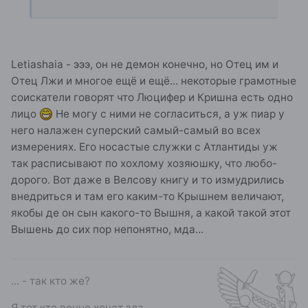
Letiashaia - эээ, он не демон конечно, но Отец им и
Отец Лжи и многое ещё и ещё... некоторые грамотные
соискатели говорят что Люцифер и Кришна есть одно
лицо
Не могу с ними не согласиться, а уж пиар у
него налажен суперский самый-самый во всех
измерениях. Его носастые служки с Атлантиды уж
так расписывают по хохлому хозяюшку, что любо-
дорого. Вот даже в Велсову книгу и то измудрились
внедриться и там его каким-то Крышнем величают,
якобы де он сын какого-то Вышня, а какой такой этот
Вышень до сих пор непонятно, мда...
... - так кто же?
Я тот кто вечно хочет зла,