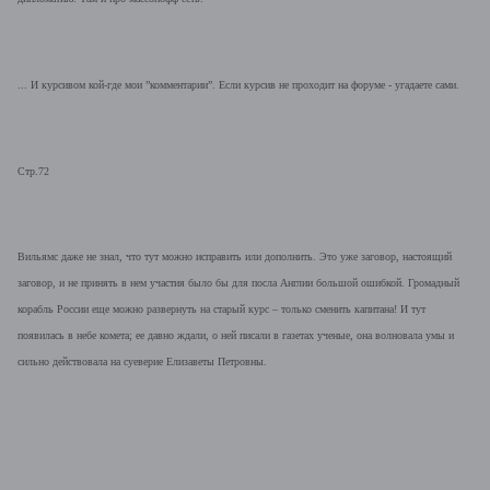
... И курсивом кой-где мои ”комментарии”. Если курсив не проходит на форуме - угадаете сами.
Стр.72
Вильямс даже не знал, что тут можно исправить или дополнить. Это уже заговор, настоящий
заговор, и не принять в нем участия было бы для посла Англии большой ошибкой. Громадный
корабль России еще можно развернуть на старый курс – только сменить капитана! И тут
появилась в небе комета; ее давно ждали, о ней писали в газетах ученые, она волновала умы и
сильно действовала на суеверие Елизаветы Петровны.