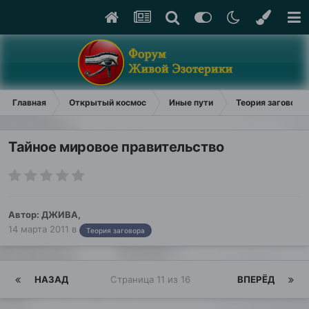
Главная
Открытый космос
Иные пути
Теория заговора
Тайное мировое правительство
Автор:
ДЖИВА
,
14 марта 2011
в
Теория заговора
НАЗАД
Страница 11 из 16
ВПЕРЁД