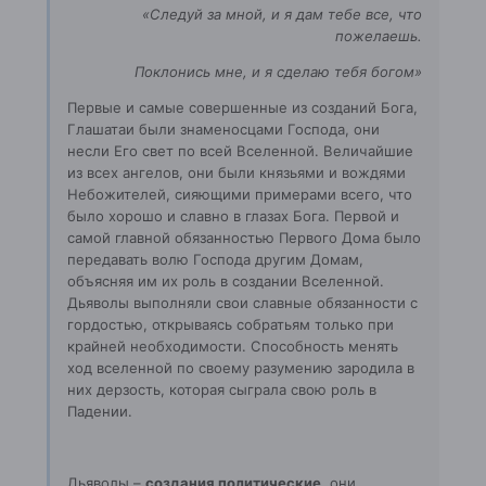
«Следуй за мной, и я дам тебе все, что
пожелаешь.
Поклонись мне, и я сделаю тебя богом»
Первые и самые совершенные из созданий Бога,
Глашатаи были знаменосцами Господа, они
несли Его свет по всей Вселенной. Величайшие
из всех ангелов, они были князьями и вождями
Небожителей, сияющими примерами всего, что
было хорошо и славно в глазах Бога. Первой и
самой главной обязанностью Первого Дома было
передавать волю Господа другим Домам,
объясняя им их роль в создании Вселенной.
Дьяволы выполняли свои славные обязанности с
гордостью, открываясь собратьям только при
крайней необходимости. Способность менять
ход вселенной по своему разумению зародила в
них дерзость, которая сыграла свою роль в
Падении.
Дьяволы –
создания политические
, они