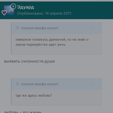
Эдуард
Опубликовано:
16 апреля 2011
лесная нимфа писал:
наверное покажусь дремучей, но не знаю о
каком перекрёстке идет речь
выявить склонности души
лесная нимфа писал:
где же здесь любовь?
любовь - это жизнь