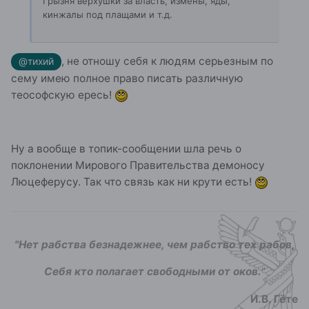
Грызня верхушки за власть, измены, яды,
кинжалы под плащами и т.д.
, не отношу себя к людям серьезным по
@тихий
сему имею полное право писать различную
теософскую ересь!
Ну а вообще в топик-сообщении шла речь о
поклонении Мирового Правительства демоносу
Люцеферусу. Так что связь как ни крути есть!
"Нет рабства безнадежнее, чем рабство тех рабов,
Себя кто полагает свободными от оков.
"
И.В. Гёте