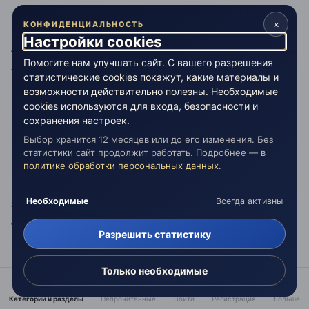
×
КОНФИДЕНЦИАЛЬНОСТЬ
Настройки cookies
–
А чего нам не жить? Мы – солдаты прусской непобедимой армии. У нас так: послужил королю
Помогите нам улучшать сайт. С вашего разрешения
– теперь гуляй...
статистические cookies покажут, какие материалы и
возможности действительно полезны. Необходимые
cookies используются для входа, безопасности и
сохранения настроек.
Выбор хранится 12 месяцев или до его изменения. Без
статистики сайт продолжит работать. Подробнее — в
политике обработки персональных данных
.
Необходимые
Всегда активны
За столами трактиров, в корчмах на перекрестках дорог Европы, за зеленым сукном игорных
домов случались такие разговоры:
Разрешить статистику
Только необходимые
Категории и разделы
Непрочитанные
Войти
Регистрация
Больше