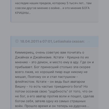
наследие наших предков, которому 5 тысяч лет... там
совсем другое мнение о войне... и это мнение БОГА
КРИШНЫ...
18.04.2011 в 07:01, Letiashaia сказал:
Киммериец, очень советую вам почитать о
Джайнах и Джайнизме. Кстати - Кришна по их
мнению - это демон, и место ему в аду. Где он и
прибывает. Бог принесший столько зла скорее
всего лжив, но хороший пиар еще никому не
мешал, Поэтому он и стал пастушком -
флейтистом. Кстати - он ведь был аватаром
Вишну - то есть частью триединого бога? Но
потом осознав свою "ущрбность" от того, что он
не бог, а его аватар против воли и пощел, сделав
богом себя, затеяв одну из самых страшных
войн. Прошло время и он теперь на дудочке...