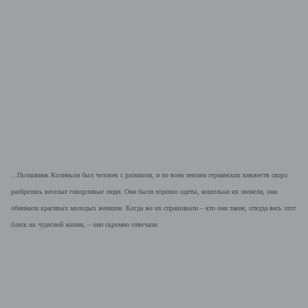
...Полковник Колиньон был человек с размахом, и по всем землям германских княжеств скоро
разбрелись веселые говорливые люди. Они были хорошо одеты, кошельки их звенели, они
обнимали красивых молодых женщин. Когда же их спрашивали – кто они такие, откуда весь этот
блеск их чудесной жизни, – они скромно отвечали: