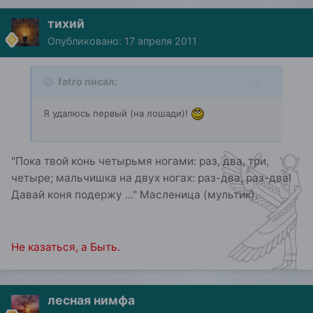
тихий
Опубликовано:
17 апреля 2011
fatro писал:
Я удалюсь первый (на лошади)!
"Пока твой конь четырьмя ногами: раз, два, три,
четыре; мальчишка на двух ногах: раз-два, раз-два!
Давай коня подержу ..." Масленица (мультик).
Не казаться, а Быть.
лесная нимфа