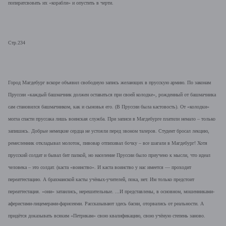
попиратсвовать их «корабли» и опустить в черти.
Стр.234
Город Магдебург вскоре объявил свободную запись желающих в прусскую армию. По законам
Пруссии «каждый башмачник должен оставаться при своей колодке», рожденный от башмачника
сам становился башмачником, как и сыновья его. (В Пруссии была кастовость). От «колодки»
могла спасти пруссака лишь воинская служба. При записи в Магдебурге платили немало – только
запишись. Добрые немецкие сердца не устояли перед звоном талеров. Студент бросал лекцию,
ремесленник откладывал молоток, пивовар отпихивал бочку – все шагали в Магдебург! Хотя
прусский солдат и бывал бит палкой, но население Пруссии было приучено к мысли, что идеал
человека – это солдат. (каста «воинство». И каста воинство у нас имеется — проходит
переаттестацию. А брахманской касты учёных-учителей, пока, нет. Им только предстоит
переаттестация. «они» затаились, нерешительные. ...И представлены, в основном, мошенниками-
аферистами-лицемерами-фарисеями. Рассказывают здесь басни, оторвались от реальности. А
придётся доказывать всяким «Петрикам» свою квалификацию, свою учёную степень заново.