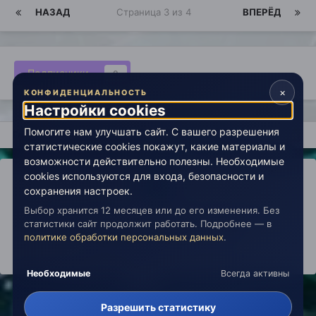
НАЗАД
Страница 3 из 4
ВПЕРЁД
Подписчики
0
×
КОНФИДЕНЦИАЛЬНОСТЬ
Настройки cookies
Помогите нам улучшать сайт. С вашего разрешения
Главная
Открытый космос
Свободная аудитория эзотерики
статистические cookies покажут, какие материалы и
возможности действительно полезны. Необходимые
cookies используются для входа, безопасности и
сохранения настроек.
Выбор хранится 12 месяцев или до его изменения. Без
IPS Theme
by
IPSFocus
Политика конфиденциальности
статистики сайт продолжит работать. Подробнее — в
Обратная связь
Настройки cookies
политике обработки персональных данных
.
copyright © 2026 Живая Эзотерика
Powered by Invision Community
Необходимые
Всегда активны
Разрешить статистику