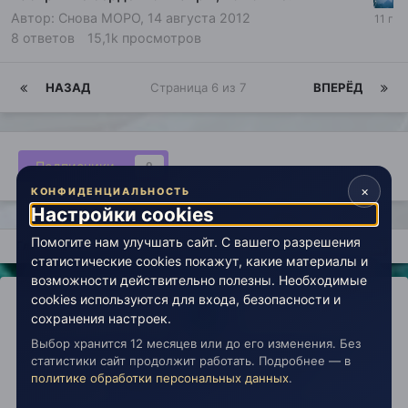
Автор:
Снова МОРО
,
14 августа 2012
8
ответов
15,1k
просмотров
НАЗАД
Страница 6 из 7
ВПЕРЁД
Подписчики
0
×
КОНФИДЕНЦИАЛЬНОСТЬ
Настройки cookies
Помогите нам улучшать сайт. С вашего разрешения
Главная
Лаборатория
История
Врата в эзотерику (арх
статистические cookies покажут, какие материалы и
возможности действительно полезны. Необходимые
cookies используются для входа, безопасности и
сохранения настроек.
Выбор хранится 12 месяцев или до его изменения. Без
IPS Theme
by
IPSFocus
Политика конфиденциальности
статистики сайт продолжит работать. Подробнее — в
Обратная связь
Настройки cookies
политике обработки персональных данных
.
copyright © 2026 Живая Эзотерика
Powered by Invision Community