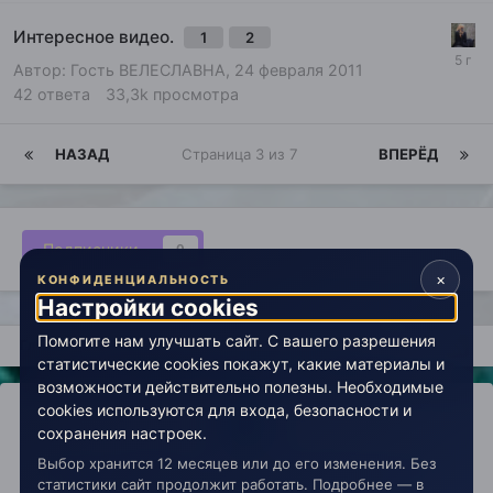
Интересное видео.
1
2
Автор: Гость ВЕЛЕСЛАВНА,
24 февраля 2011
42
ответа
33,3k
просмотра
НАЗАД
Страница 3 из 7
ВПЕРЁД
Подписчики
0
×
КОНФИДЕНЦИАЛЬНОСТЬ
Настройки cookies
Помогите нам улучшать сайт. С вашего разрешения
Главная
Миры души
Энергия творчества
статистические cookies покажут, какие материалы и
возможности действительно полезны. Необходимые
cookies используются для входа, безопасности и
сохранения настроек.
Выбор хранится 12 месяцев или до его изменения. Без
IPS Theme
by
IPSFocus
Политика конфиденциальности
статистики сайт продолжит работать. Подробнее — в
Обратная связь
Настройки cookies