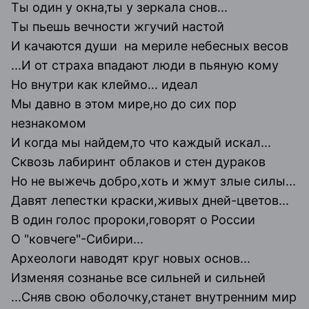
Ты один у окна,ты у зеркала снов...
Ты пьешь вечности жгучий настой
И качаются души на мериле небесных весов
...И от страха впадают люди в пьяную кому
Но внутри как клеймо... идеал
Мы давно в этом мире,но до сих пор
незнакомом
И когда мы найдем,то что каждый искал...
Сквозь лабиринт облаков и стен дураков
Но не выжечь добро,хоть и жмут злые силы...
Давят лепестки краски,живых дней-цветов...
В один голос пророки,говорят о России
О "ковчеге"-Сибири...
Археологи наводят круг новых основ...
Изменяя сознанье все сильней и сильней
...Сняв свою оболочку,станет внутренним мир