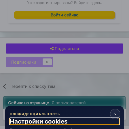
Уже зарегистрированы? Войдите здесь.
Войти сейчас
Поделиться
Подписчики
0
Перейти к списку тем
Сейчас на странице
0 пользователей
×
Нет пользователей, просматривающих эту страницу.
КОНФИДЕНЦИАЛЬНОСТЬ
Настройки cookies