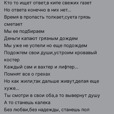
Кто то ищет ответ,в кипе свежих газет
Но ответа конечно в них нет...
Время в пропасть толкает,суета грязь
сметает
Мы ее подбираем
Деньги капают грязным дождем
Мы уже не успели но еще подождем
Подожгем свои души,устроим кровавый
костер
Каждый сам и вахтер и лифтер...
Помнят все о грехах
Но как жили,так дальше живут,делая еще
хуже...
Ты смотри в свои оба,а то вывернут душу
А то станешь калека
Без любви,без надежды, станешь пол