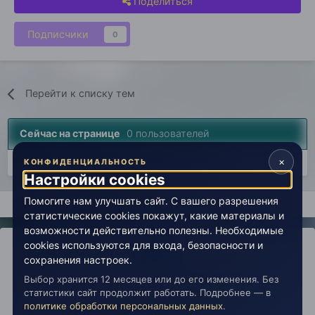
Поделиться
Подписчики
0
Перейти к списку тем
Сейчас на странице
0 пользователей
×
Нет пользователей, просматривающих эту страницу.
КОНФИДЕНЦИАЛЬНОСТЬ
Настройки cookies
Помогите нам улучшать сайт. С вашего разрешения
Главная
Вселенная Живой Эзотерики
Философия, религия, у
статистические cookies покажут, какие материалы и
возможности действительно полезны. Необходимые
cookies используются для входа, безопасности и
сохранения настроек.
Выбор хранится 12 месяцев или до его изменения. Без
IPS Theme
by
IPSFocus
Политика конфиденциальности
статистики сайт продолжит работать. Подробнее — в
Обратная связь
Настройки cookies
политике обработки персональных данных
.
copyright © 2026 Живая Эзотерика