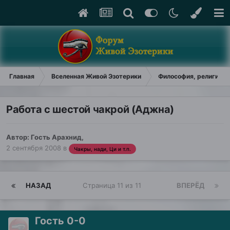
Главная
Вселенная Живой Эзотерики
Философия, религия, у
Работа с шестой чакрой (Аджна)
Автор: Гость Арахнид,
2 сентября 2008
в
Чакры, нади, Ци и т.п.
НАЗАД
Страница 11 из 11
ВПЕРЁД
Гость 0-0