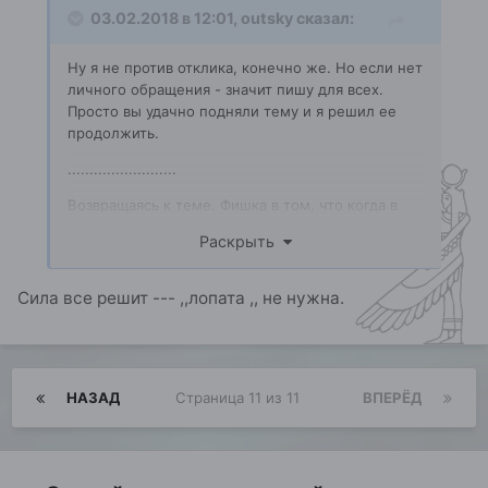
03.02.2018 в 12:01,
outsky
сказал:
Ну я не против отклика, конечно же. Но если нет
личного обращения - значит пишу для всех.
Просто вы удачно подняли тему и я решил ее
продолжить.
.........................
Возвращаясь к теме. Фишка в том, что когда в
центре личности раскрывается нечто
Раскрыть
изначальное, особенно божественное, то
запускается процесс разгребания всего
остального для проявления этого изначального
Сила все решит --- ,,лопата ,, не нужна.
на 100%.
Посему, просветление в моей интерпретации
решает различные проблемы человека и очень
эффективно. Другое дело, что в состоянии
НАЗАД
Страница 11 из 11
ВПЕРЁД
"проблемы" провернуть то, о чем я говорил,
крайне сложно.