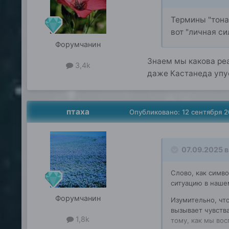
Термины "тона
вот "личная си
Форумчанин
Знаем мы какова реа
3,4k
даже Кастанеда упу
птаха
Опубликовано:
12 сентября 
07.09.2025 в
Слово, как симво
ситуацию в наше
Форумчанин
Изумительно, чт
вызывает чувств
1,8k
тому, как мы во