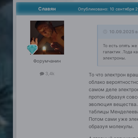
Славян
Опубликовано:
10 сентября 
10.09.2025 в
То есть опять же
галактик .Тода к
электроны.
Форумчанин
3,4k
То что электрон вра
облако вероятностно
самом деле электрон
протон образуя сов
эволюция вещества.
таблицы Менделеева
Потом сами уже элек
образуя молекулы.