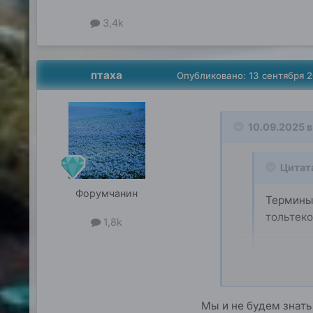
3,4k
птаха
Опубликовано:
13 сентября 
10.09.2025 в
Цитат
Форумчанин
Термины 
тольтеко
1,8k
Знаем мы какова 
Кастанеда упуск
Мы и не будем знать