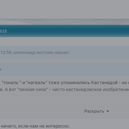
2025
 12:56,
александр вестник
сказал:
а
"тональ "
и "нагваль" тоже упоминались Кастанедой - но 
в. А вот "личная сила" - чисто кастанедовское изобретени
реальная культура тольтеков воть не фига не знаем наверное там и
Раскрыть
ал важный контекст.Ну и осознание мира тольтеками и подобными 
 ничего, если нам не интересно.