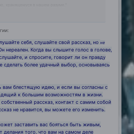
ию, хранящемуся в нашем разуме."
гии:
Слушайте себя, слушайте свой рассказ, но
не
Он нереален. Когда вы слышите голос в голове,
слушайте, и спросите, говорит ли он правду
те сделать более удачный выбор, основываясь
ь вам блестящую идею, и если вы согласны с
водящий к большим возможностям в жизни.
 собственный рассказ, контакт с самим собой
ссказ не нравится, вы можете его изменить.
 может заставить вас бояться быть живым,
т делания того, что вам на самом деле