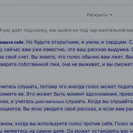
 потому что это сила, дающая жизнь каждому слову, каждому понят
Раскрыть
 "Голос Знания"
Руис даёт подсказку, как выйти из-под чар ментальной ма
. Но будьте открытыми, и умом, и сердцем. 
 верьте себе
у сейчас вам уже известно, что ваш рассказ выдумка. 
на свой счет. Вы знаете, что голос обычно вам лжет. Вы
е верите собственной лжи, она не выживет, и вы сможе
аучитесь слушать, потому что иногда голос может подат
 примите ее. Это может быть момент вдохновения, при
каз, и учитесь
слушать. Когда вы слушайте
действительно
роцентов. Вы ясно увидите свой рассказ, и если вам ра
новном, когда вы используете голос против себя. Голос
ы являетесь на самом деле. Он может остановить вас о