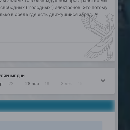
. Мы знаем что в безвоздушном пространстве мы
 свободных ("голодных") электронов. Это потому
олько в среде где есть движущийся заряд. А
УЛЯРНЫЕ ДНИ
ар
22
28 ноя
18
3 дек
15
2 дек
11