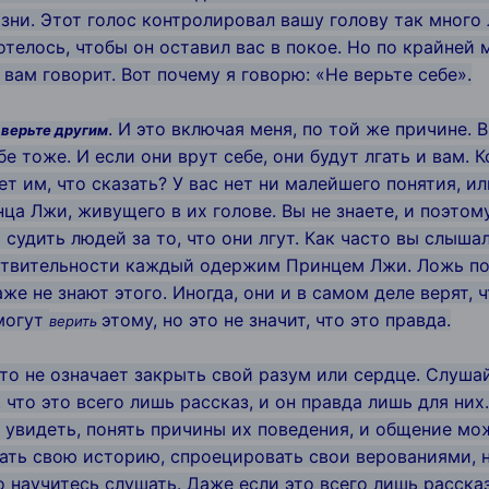
зни. Этот голос контролировал вашу голову так много л
отелось, чтобы он оставил вас в покое. Но по крайней 
 вам говорит. Вот почему я говорю: «Не верьте себе».
. И это включая меня, по той же причине. 
 верьте другим
е тоже. И если они врут себе, они будут лгать и вам. 
т им, что сказать? У вас нет ни малейшего понятия, ил
нца Лжи, живущего в их голове. Вы не знаете, и поэтом
судить людей за то, что они лгут. Как часто вы слышал
ствительности каждый одержим Принцем Лжи. Ложь повс
же не знают этого. Иногда, они и в самом деле верят, чт
могут
этому, но это не значит, что это правда.
верить
 это не означает закрыть свой разум или сердце. Слуша
, что это всего лишь рассказ, и он правда лишь для них
 увидеть, понять причины их поведения, и общение м
ть свою историю, спроецировать свои верованиями, но
но научитесь слушать. Даже если это всего лишь расска