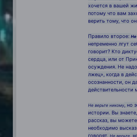
хочется в вашей жи
потому что вам зах
верить тому, что он
Правило второе:
Не
непременно лгут себ
говорит? Кто диктуе
сердца, или от При
осуждения. Не надо 
лжец», когда в дей
осознанности, он да
действительности 
, но
Не верьте никому
истории. Вы знаете
рассказ, вы можете
необходимо высказа
говорят.
, 
Не верьте