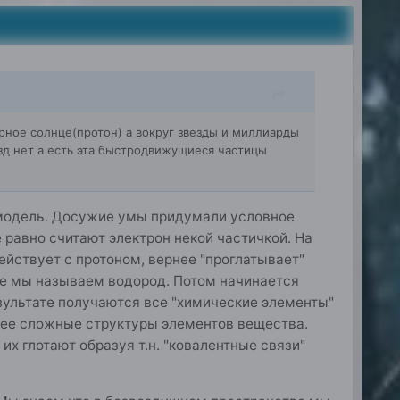
ерное солнце(протон) а вокруг звезды и миллиарды
езд нет а есть эта быстродвижущиеся частицы
я модель. Досужие умы придумали условное
 равно считают электрон некой частичкой. На
ействует с протоном, вернее "проглатывает"
ое мы называем водород. Потом начинается
ультате получаются все "химические элементы"
лее сложные структуры элементов вещества.
х глотают образуя т.н. "ковалентные связи"