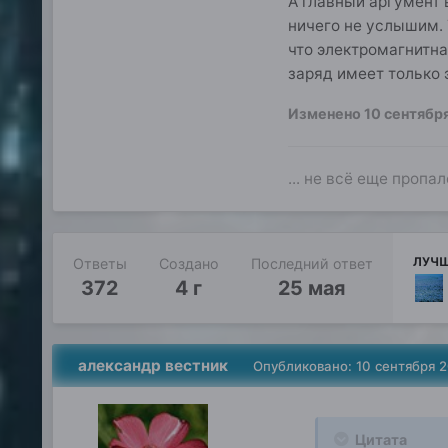
А главный аргумент 
ничего не услышим. 
что электромагнитна
заряд имеет только
Изменено
10 сентябр
... не всё еще пропал
ЛУЧШ
Ответы
Создано
Последний ответ
372
4 г
25 мая
александр вестник
Опубликовано:
10 сентября 
Цитата