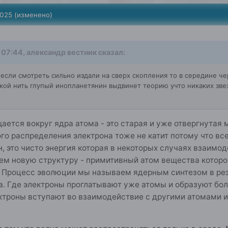
2025
(изменено)
 07:44,
александр вестник
сказал:
 если смотреть сильно издали на сверх скопления то в середине ч
акой нить глупый инопланетянин выдвинет теорию учто никаких зв
щается вокруг ядра атома - это старая и уже отвергнута
го распределения электрона тоже не катит потому что все
, это чисто энергия которая в некоторых случаях взаимод
сем новую структуру - примитивный атом вещества котор
 Процесс эволюции мы называем ядерным синтезом в рез
. Где электроны проглатывают уже атомы и образуют бо
троны вступают во взаимодействие с другими атомами и и