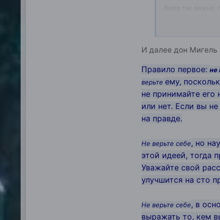
Вера так важна,
Дон Мигель Руис
И далее дон Мигель 
Правило первое:
не
ему, поскольк
верьте
не принимайте его 
или нет. Если вы н
на правде.
, но н
Не верьте себе
этой идеей, тогда
Уважайте свой расс
улучшится на сто п
, в ос
Не верьте себе
выражать то, кем в