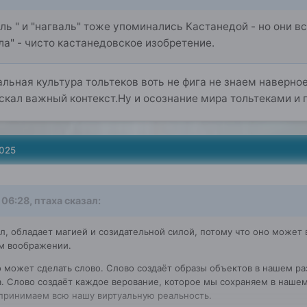
ль "
и "нагваль" тоже упоминались Кастанедой - но они вс
ла" - чисто кастанедовское изобретение.
льная культура тольтеков воть не фига не знаем наверное
скал важный контекст.Ну и осознание мира тольтеками и
2025
 06:28,
птаха
сказал:
л, обладает магией и созидательной силой, потому что оно может 
м воображении.
о может сделать слово. Слово создаёт образы объектов в нашем ра
а. Слово создаёт каждое верование, которое мы сохраняем в наше
спринимаем всю нашу виртуальную реальность.