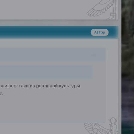
Автор
они всё-таки из реальной культуры
е.
 личная сила есть и путь сердца просто даже
племенами.