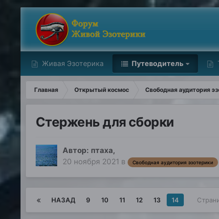
Живая Эзотерика
Путеводитель
Главная
Открытый космос
Свободная аудитория эз
Стержень для сборки
Автор:
птаха
,
20 ноября 2021
в
Свободная аудитория эзотерики
НАЗАД
9
10
11
12
13
14
Страни