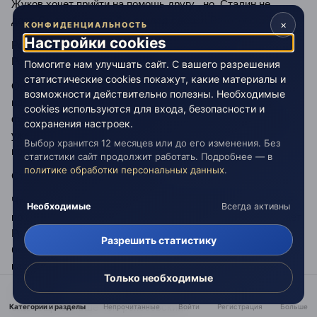
Жуков хочет прийти на помощь другу , но Сталин не
дает..Он требует что бы доклад сделал Рокосовский..
×
КОНФИДЕНЦИАЛЬНОСТЬ
Настройки cookies
Рокосовский молчит.. неожиданно на помощь
Рокосовскому приходит Берия.
Помогите нам улучшать сайт. С вашего разрешения
статистические cookies покажут, какие материалы и
Он докладывает Сталину , что предложение Жукова
возможности действительно полезны. Необходимые
наступать правильное.. но если Гитлер перекинет из
cookies используются для входа, безопасности и
франции свои дивизии за месяц, то москва падет..Надо
сохранения настроек.
уже сейчас готовится , а не ждать когда немцы начнут
Выбор хранится 12 месяцев или до его изменения. Без
новое наступление..
статистики сайт продолжит работать. Подробнее — в
политике обработки персональных данных
.
Сталин удовлетворен итогами..
Что бы высказать расположение Рокосовскому , который
Необходимые
Всегда активны
по приказу сталина был арестован, сталин сам предлагает
Рокосовскому , который реально чуть не падает от
Разрешить статистику
безсоницы , перед отъездом на фронт, переспать в
кабинете Сталина , на сталинском диване...
Только необходимые
Жуков намекает , что и он принимал участие в игре , и не
спал еще больше чем рокосовский..
Категории и разделы
Непрочитанные
Войти
Регистрация
Больше