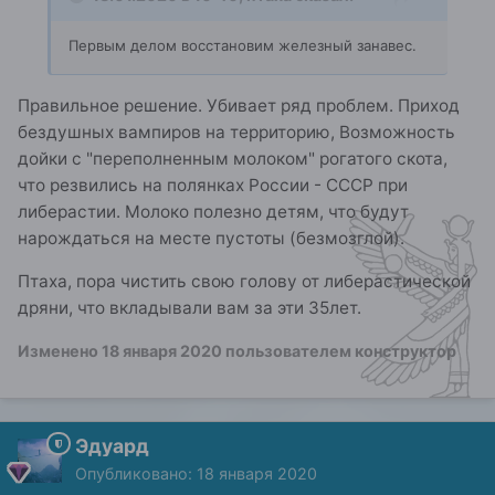
Первым делом восстановим железный занавес.
Правильное решение. Убивает ряд проблем. Приход
бездушных вампиров на территорию, Возможность
дойки с "переполненным молоком" рогатого скота,
что резвились на полянках России - СССР при
либерастии. Молоко полезно детям, что будут
нарождаться на месте пустоты (безмозглой).
Птаха, пора чистить свою голову от либерастической
дряни, что вкладывали вам за эти 35лет.
Изменено
18 января 2020
пользователем конструктор
Эдуард
Опубликовано:
18 января 2020