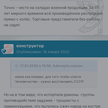
Точно - чисто на складах военной продукции. За 75
лет мирного времени всё произведённое распродано
прямо с колёс. Торговые представители без работы
не сидят.
конструктор
Опубликовано:
18 января 2020
17.01.2020 в 15:56,
Adonaytis
сказал:
нализ сна показал, для того чтобы спасти
Человечество - нужно восстановить СССР!
Но на в том виде, что испортили демоны -группы
противодействия задумке - троцкисты с
примкнувшими, что пытались сжеч народ на костре