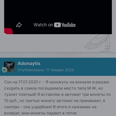
Adonaytis
Опубликовано:
17 января 2020
Сон на 17.01.2020 г. - Я нахожусь на вокзале и решаю
сходить в самое посещаемое место типа М-Ж, но
туалет платный! Я вставляю в автомат три монеты по
10 руб., но третью монету автомат не принимает, я
смотрю - она ущербная! В итоге я нажимаю на
возврат, мои монеты падают в лоток