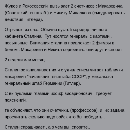
Жуков и Рокосовский вызывает 2 счетчиков : Макаревича
(Советский ген.штаб ) и Никиту Михалкова (смодулировать
действия Гитлера).
Отрывок из сна.. Обычно пустой коридор личного
кабинета Сталина.. Тут носятся генералы с картами..
посыльные Внимания сталина привлекает 2 фигуры в
белом.. Макаревич и Никита сергеевич.. они идут и спорят
2 недели или месяц..
Сталин останавливает их и с удивлением читает таблички
макаревич "начальник ген.штаба СССР", у михалкова
генеральный штаб Германии (Гитлер).
С выпуклыми глазами иосиф висарионович , требует
пояснений.
те объясняют, что они счетчики, (профессора), и их задача
просчитать сколько надо войск что бы победить..
Сталин спрашивает , а о чем вы спорите..