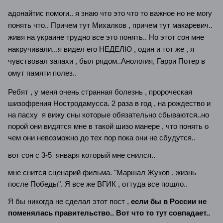
адонайтис помоги.. я знаю что это что то важное но не могу
понять что.. Причем тут Михалков , причем тут макаревич..
живя на украине трудно все это понять.. Но этот сон мне
накручивали...я видел его НЕДЕЛЮ , один и тот же , я
чувствовал запахи , был рядом..Анология, Гарри Потер в
омут памяти полез..
Ребят , у меня очень странная болезнь , пророческая
шизофрения Ностродамусса. 2 раза в год , на рождество и
на пасху я вижу сны которые обязательно сбываются..но
порой они видятся мне в такой шизо манере , что понять о
чем они невозможно до тех пор пока они не сбудутся..
вот сон с 3-5 января который мне снился..
мне снится сценарий фильма. "Маршал Жуков , жизнь
после Победы". Я все же ВГИК , оттуда все пошло..
Я бы никогда не сделал этот пост ,
если бы в России не
поменялась правительство.. Вот что то тут совпадает..