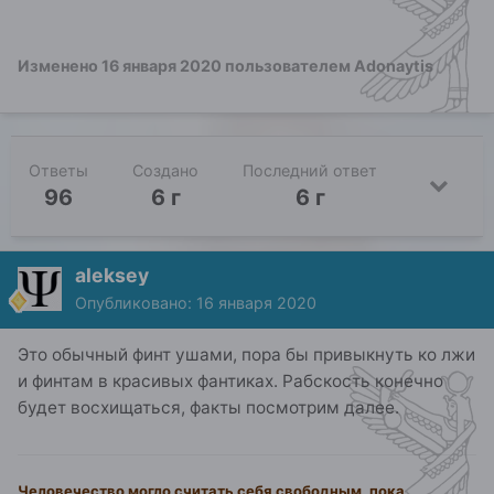
Изменено
16 января 2020
пользователем Adonaytis
Ответы
Создано
Последний ответ
96
6 г
6 г
aleksey
Опубликовано:
16 января 2020
Это обычный финт ушами, пора бы привыкнуть ко лжи
и финтам в красивых фантиках. Рабскость конечно
будет восхищаться, факты посмотрим далее.
Человечество могло считать себя свободным, пока