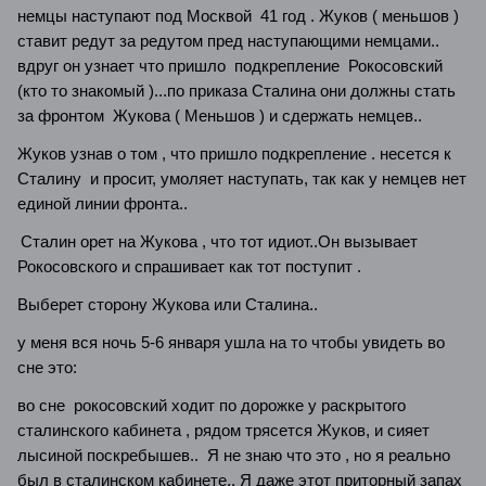
немцы наступают под Москвой 41 год . Жуков ( меньшов )
ставит редут за редутом пред наступающими немцами..
вдруг он узнает что пришло подкрепление Рокосовский
(кто то знакомый )...по приказа Сталина они должны стать
за фронтом Жукова ( Меньшов ) и сдержать немцев..
Жуков узнав о том , что пришло подкрепление . несется к
Сталину и просит, умоляет наступать, так как у немцев нет
единой линии фронта..
Сталин орет на Жукова , что тот идиот..Он вызывает
Рокосовского и спрашивает как тот поступит .
Выберет сторону Жукова или Сталина..
у меня вся ночь 5-6 января ушла на то чтобы увидеть во
сне это:
во сне рокосовский ходит по дорожке у раскрытого
сталинского кабинета , рядом трясется Жуков, и сияет
лысиной поскребышев.. Я не знаю что это , но я реально
был в сталинском кабинете.. Я даже этот приторный запах