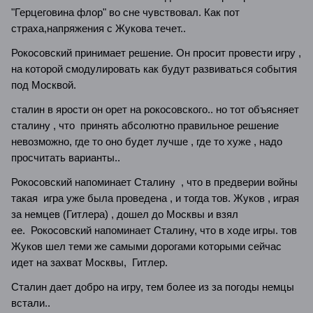
"Герцеговина флор" во сне чувствовал. Как пот
страха,напряжения с Жукова течет..
Рокосовский принимает решение. Он просит провести игру ,
на которой смодулировать как будут развиваться события
под Москвой.
сталин в ярости он орет на рокосовского.. но тот объясняет
сталину , что принять абсолютно правильное решение
невозможно, где то оно будет лучше , где то хуже , надо
просчитать варианты..
Рокосовский напоминает Сталину , что в предверии войны
такая игра уже была проведена , и тогда тов. Жуков , играя
за немцев (Гитлера) , дошел до Москвы и взял
ее. Рокосовский напоминает Сталину, что в ходе игры. тов
Жуков шел теми же самыми дорогами которыми сейчас
идет на захват Москвы, Гитлер.
Сталин дает добро на игру, тем более из за погоды немцы
встали..