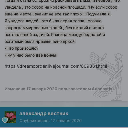
Тогда я стала осторожно раскрывать глаза, и первое , что
увидела , это собор на красной площади. "Ну если собор
еще на месте , значит не все так плохо"- Подумала я.
Я увидела людей : это была серая толпа , словно
запрограммированых людей , без эмоций с четко
поставленной задачей. Разница между беднотой и
богатыми была чрезвычайно яркой.
- что произошло?
- ну у нас было две войны.
https://dreamcorder.livejournal.com/609361.html
Изменено
17 января 2020
пользователем Adonaytis
александр вестник
Опубликовано:
17 января 2020