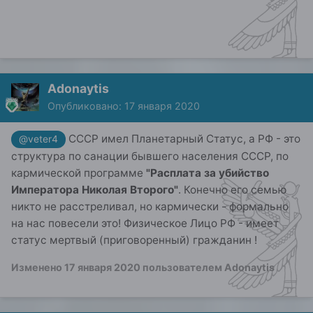
Adonaytis
Опубликовано:
17 января 2020
СССР имел Планетарный Статус, а РФ - это
@veter4
структура по санации бывшего населения СССР, по
кармической программе
"Расплата за убийство
Императора Николая Второго"
. Конечно его семью
никто не расстреливал, но кармически - формально
на нас повесели это! Физическое Лицо РФ - имеет
статус мертвый (приговоренный) гражданин !
Изменено
17 января 2020
пользователем Adonaytis