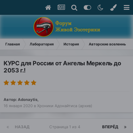
Главная
Лаборатория
История
Авторские вселенные (
КУРС для России от Ангелы Меркель до
2053 г.!
Автор:
Adonaytis
,
16 января 2020
в
Хроники Адонайтиса (архив)
НАЗАД
Страница 1 из 4
ВПЕРЁД