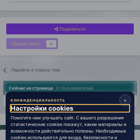
Поделиться
Подписчики
0
Перейти к списку тем
Сейчас на странице
0 пользователей
×
Нет пользователей, просматривающих эту страницу.
КОНФИДЕНЦИАЛЬНОСТЬ
Настройки cookies
Помогите нам улучшать сайт. С вашего разрешения
Главная
Авторские вселенные
Взгляд на Человека
Живо
статистические cookies покажут, какие материалы и
возможности действительно полезны. Необходимые
cookies используются для входа, безопасности и