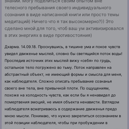
знаний. Могу поделиться своим опытом вне
телесного пребывания своего индивидуального
сознания в виде написанной книги или просто темы
медитаций) Ничего что я так высокомерно?)) Это
сделано мной для того, чтоб ваш ум активизировался
в этих энергиях в виде противостояния)
Дхарма. 14.09.18. Проснувшись, в тишине ума и покое чувств
увидел движенье мыслей, словно бы светящийся поток воды!
Проследив источник этих мыслей вижу «себя» по грудь,
остальное тело погружено во тьму. Поток направлен на
абстрактный объект, не имеющий формы и смысла для меня,
как наблюдателя. Сложно описать пребывание сознанья
своего вне тела, вне привычной плоти.
По ощущениям,
похоже на холодность чувств, как если бы я ненавидел до
помертвения эмоций, не имея объекта ненависти. Взглядом
наблюдателя всматриваюсь в содержание движенья предо
мною мысли. Понимаю, что нужно закрепиться осознанием в
этой позиции наблюдателя, чтобы при пробуждении в