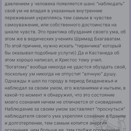
давлением у человека появляется шанс "наблюдать"
свой ум не впадая в указанные внутренние
переживания укрепляясь тем самым в чувстве
самоуважение, или собственного достоинства на
шкале чувств. Это практика обуздания своего ума, об
этом же в ведических учениях Шримад Бхагаватам.
По этой причине, нужно искать "тиранчика" который
бы оказывал подобные услуги)) Да и Кастанеда об
этом хорошо написал, и Христос тому учил.
"богатому" вообще никогда не удастся обуздать свой,
поскольку ум никогда не отпустит "алчную" душу.
Однажды я шел по городу в период безденежья и
наблюдал за своим умом, его желаниями и нытьем, в
какой-то момент я обнаружил, что это состояние
моего сознания ничем не отличается от сновидения.
Наблюдение за своим умом заставляет "проснуться"
наблюдателя своего ума укрепляя сознание в бдении
и долготерпении, тем самым копится энергия
осознания, чем больше ее, тем глубже осознанные