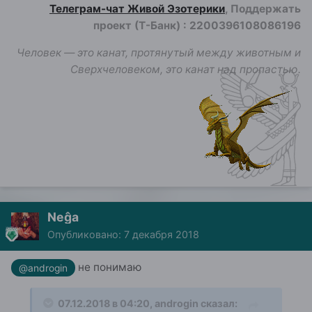
Телеграм-чат Живой Эзотерики
, Поддержать
проект (Т-Банк)
:
2200396108086196
Человек — это канат, протянутый между животным и
Сверхчеловеком, это канат над пропастью.
Neĝa
Опубликовано:
7 декабря 2018
не понимаю
@androgin
07.12.2018 в 04:20,
androgin
сказал: