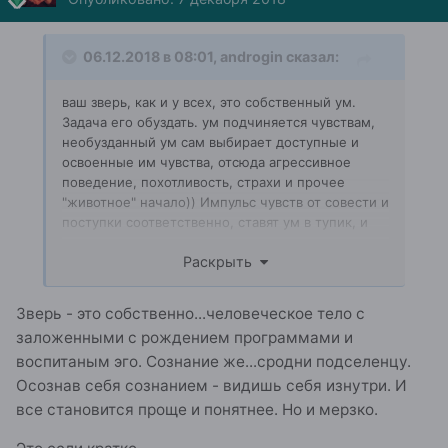
06.12.2018 в 08:01,
androgin
сказал:
ваш зверь, как и у всех, это собственный ум.
Задача его обуздать. ум подчиняется чувствам,
необузданный ум сам выбирает доступные и
освоенные им чувства, отсюда агрессивное
поведение, похотливость, страхи и прочее
"животное" начало)) Импульс чувств от совести и
поступки соответственно, ставят ум в тупик, и
позже он просто подчиняется чувствам совести,
Раскрыть
тем ум и обуздывается. Контролируя и овладевая
своими чувствами, этой практикой обуздывается
животный ум. Обузданный ум, в медитациях или
Зверь - это собственно...человеческое тело с
ОС открывает "реальности" для обретения
заложенными с рождением программами и
знаний о себе. Как так, кратко о уме.
воспитаным эго. Сознание же...сродни подселенцу.
Осознав себя сознанием - видишь себя изнутри. И
все становится проще и понятнее. Но и мерзко.