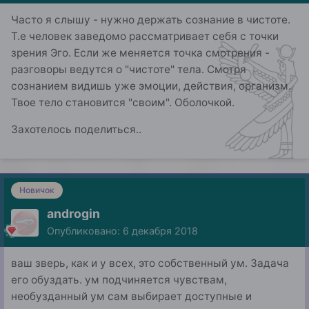
жизнь. Для их (свойств) исправления ему также
распрощались.
Часто я слышу - нужно держать сознание в чистоте.
"поставляют" тренировочные ситуации.
Вряд-ли инстинкт уйдет. Изменится форма его
Т.е человек заведомо рассматривает себя с точки
проявления.
зрения Эго. Если же меняется точка смотрения -
разговоры ведутся о "чистоте" тела. Смотря
сознанием видишь уже эмоции, действия, организм.
Твое тело становится "своим". Оболочкой.
Захотелось поделиться..
Новичок
androgin
Опубликовано:
6 декабря 2018
ваш зверь, как и у всех, это собственный ум. Задача
его обуздать. ум подчиняется чувствам,
необузданный ум сам выбирает доступные и