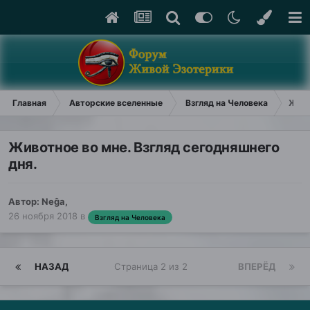
Главная
Авторские вселенные
Взгляд на Человека
Живо
Животное во мне. Взгляд сегодняшнего
дня.
Автор:
Neĝa
,
26 ноября 2018
в
Взгляд на Человека
НАЗАД
Страница 2 из 2
ВПЕРЁД