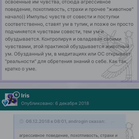
освоенные им чувства, отсюда агрессивное
поведение, похотливость, страхи и прочее "животное"
начало)) Импульс чувств от совести и поступки
соответственно, ставят ум в тупик, и позже он просто
подчиняется чувствам совести, тем ум и
обуздывается. Контролируя и овладевая своими
чувствами, этой практикой обуздывается животный
ум. Обузданный ум, в медитациях или ОС открывает
"реальности" для обретения знаний о себе. Как так,
кратко о уме.
Iris
Опубликовано:
6 декабря 2018
06.12.2018 в 08:01,
androgin
сказал:
агрессивное поведение, похотливость, страхи и