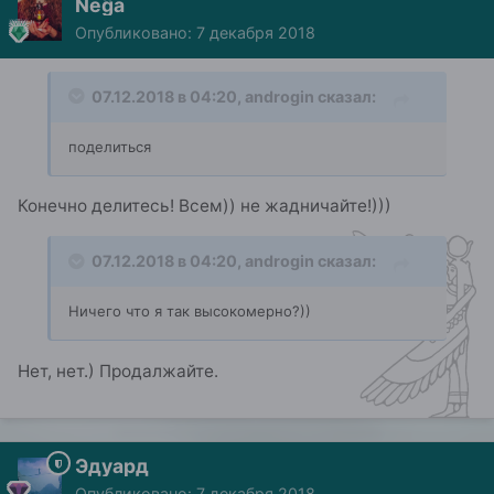
Neĝa
Опубликовано:
7 декабря 2018
07.12.2018 в 04:20,
androgin
сказал:
поделиться
Конечно делитесь! Всем)) не жадничайте!)))
07.12.2018 в 04:20,
androgin
сказал:
Ничего
что я так высокомерно?))
Нет, нет.) Продалжайте.
Эдуард
Опубликовано:
7 декабря 2018