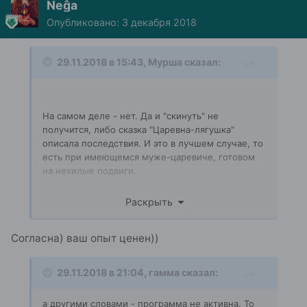
Neĝa
Опубликовано:
3 декабря 2018
29.11.2018 в 15:43,
Мурша
сказал:
На самом деле - нет. Да и "скинуть" не
получится, либо сказка "Царевна-лягушка"
описала последствия. И это в лучшем случае, то
есть при имеющемся муже-царевиче, готовом
на нехилые подвиги.
Чел, убеждающий себя, что высота на самом
Раскрыть
деле неопасна, жестко рискует. Его
вестибулярный аппарат может быть с изъяном. В
итоге на устойчивом краю чел может просто
Согласна) ваш опыт ценен))
упасть из-за закружившейся головы.
У чела могут быть хрупкие кости, так что
29.11.2018 в 21:04,
гамма
сказал:
падение с небольшой высоты окажется
фатальным.
а другими словами - программа не активна. То