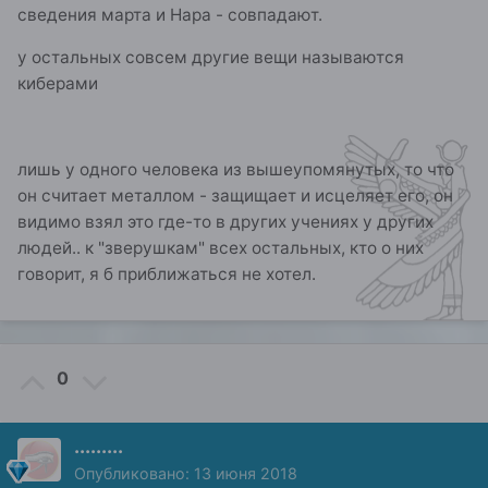
сведения марта и Нара - совпадают.
у остальных совсем другие вещи называются
киберами
лишь у одного человека из вышеупомянутых, то что
он считает металлом - защищает и исцеляет его, он
видимо взял это где-то в других учениях у других
людей.. к "зверушкам" всех остальных, кто о них
говорит, я б приближаться не хотел.
0
.........
Опубликовано:
13 июня 2018