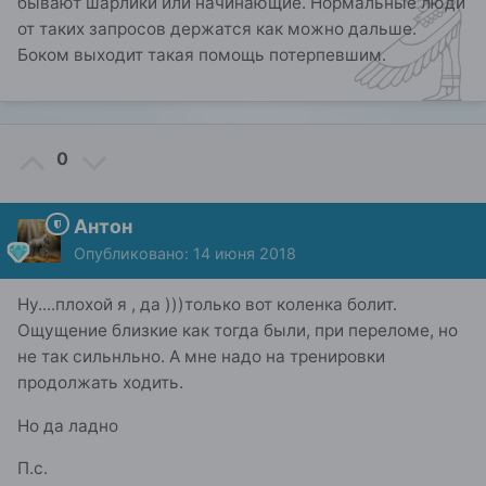
бывают шарлики или начинающие. Нормальные люди
от таких запросов держатся как можно дальше.
Боком выходит такая помощь потерпевшим.
0
Антон
Опубликовано:
14 июня 2018
Ну....плохой я , да )))только вот коленка болит.
Ощущение близкие как тогда были, при переломе, но
не так сильнльно. А мне надо на тренировки
продолжать ходить.
Но да ладно
П.с.