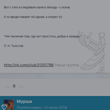
Вот с того и следовало начать беседу - с основ.
А то вроде говорят об одном, а спорят (с)
"Нет величия там, где нет простоты, добра и правды."
Л. Н. Толстой.
http://vk.com/club31251786
Наша группа.
0
Мурша
Опубликовано:
14 июня 2018