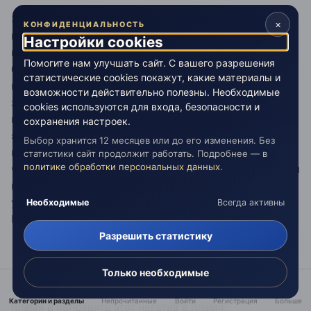
3) колени. я полагаю, что боль в коленях происходит
×
КОНФИДЕНЦИАЛЬНОСТЬ
из-за ухудшения кровоснабжения икр. та кровь,
Настройки cookies
которая должна была наполнять сосуды икр
Помогите нам улучшать сайт. С вашего разрешения
блокируется и в местах блока возникает боль. Икры
статистические cookies покажут, какие материалы и
надо растирать поглаживающими движениями,
возможности действительно полезны. Необходимые
захватывая колено. Растирать энергетически - не
cookies используются для входа, безопасности и
касаясь тела. мысленно восстанавливая циркуляцию
сохранения настроек.
энергий от бедра до ступни. Не забывать, что
Выбор хранится 12 месяцев или до его изменения. Без
кровообращение замкнуто в кольцо, т.е. по одной
статистики сайт продолжит работать. Подробнее — в
политике обработки персональных данных
.
части ноги энергии идут вниз по ноге, по другой части
ноги - вверх, поэтому не надо силой мысли
указывать, куда энергиям течь, они это сами знают.
Необходимые
Всегда активны
Нужно лишь дать им возможность это делать.
Разрешить статистику
Только необходимые
Если при растирании возникнет ощущение, что на
пальцы налипает негатив - не пугаться, представить
Категории и разделы
Непрочитанные
Войти
Регистрация
Больше
пламя и направить этот негатив в пламя.