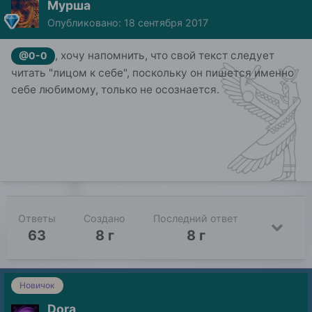
Мурша
Опубликовано:
18 сентября 2017
, хочу напомнить, что свой текст следует
@0-0
читать "лицом к себе", поскольку он пишется именно
себе любимому, только не осознается.
Ответы
Создано
Последний ответ
63
8 г
8 г
Новичок
Dora