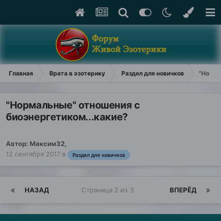
Главная
Врата в эзотерику
Раздел для новичков
"Норма
"Нормальные" отношения с
биоэнергетиком...какие?
Автор:
Максим32
,
12 сентября 2017
в
Раздел для новичков
НАЗАД
Страница 2 из 3
ВПЕРЁД