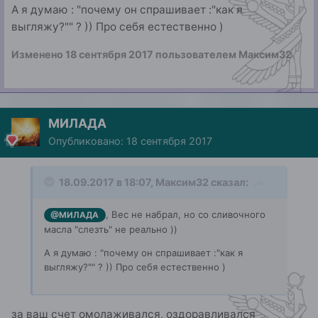
А я думаю : "почему он спрашивает :"как я
выгляжу?"" ? )) Про себя естественно )
Изменено
18 сентября 2017
пользователем Максим32
МИЛАДА
Опубликовано:
18 сентября 2017
18.09.2017 в 18:07, Максим32 сказал:
, Вес не набрал, но со сливочного
@МИЛАДА
масла "слезть" не реально ))
А я думаю : "почему он спрашивает :"как я
выгляжу?"" ? )) Про себя естественно )
за ваш счет омолаживался, оздоравливался