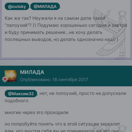
,
,
@outsky
@МИЛАДА
Как же так? Неужели я на самом деле такой
"лапоухий"? )) Подумаю хорошенько сегодня и завтра
и буду принимать решение...не хочу делать
поспешных выводов, но делать однозначно надо )
МИЛАДА
Опубликовано:
18 сентября 2017
, нет, не лопоухий, просто не допускали
@Максим32
подобного
многие через это проходили
но попробуйте понять что в этой ситуации зеркалит
вам, что внутри себя вы не принимаете, на что она