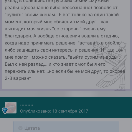
уклад в большинстве русских семей...мужики
реально(осознанно либо неосознанно) позволяют
"рулить" своим женам.. Я вот только за один такой
момент, который мне объяснил мой друг....как
выглядит моя жизнь "со стороны" очень ему
благодарен. А вообще отношения вошли в стадию,
когда надо принимать решение: "вставать в стойло"
либо защищать свои интересы и решения. И ...да ..он
мне помог , можно сказать, "выйти сухим из воды".
Был с ней разлад....и кто знает смог бы я его
пережить иль нет....но если бы не мой друг, то скорее
2-й вариант
.........
Опубликовано:
18 сентября 2017
Цитата