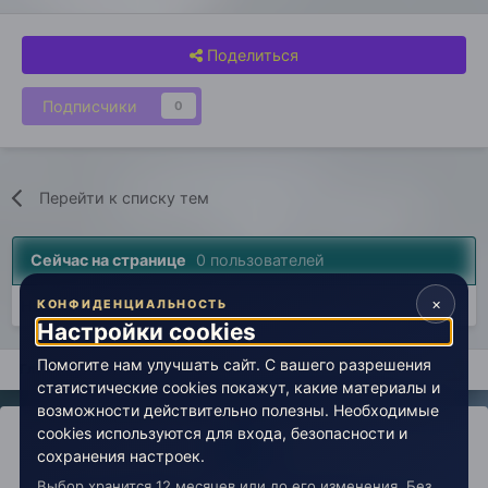
Поделиться
Подписчики
0
Перейти к списку тем
Сейчас на странице
0 пользователей
×
Нет пользователей, просматривающих эту страницу.
КОНФИДЕНЦИАЛЬНОСТЬ
Настройки cookies
Помогите нам улучшать сайт. С вашего разрешения
Главная
Врата в эзотерику
Раздел для новичков
"Норма
статистические cookies покажут, какие материалы и
возможности действительно полезны. Необходимые
cookies используются для входа, безопасности и
сохранения настроек.
Выбор хранится 12 месяцев или до его изменения. Без