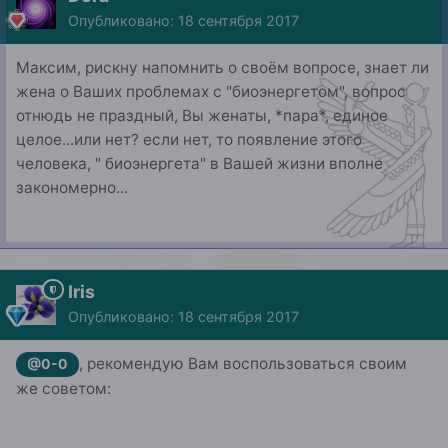
Опубликовано:
18 сентября 2017
Максим, рискну напомнить о своём вопросе, знает ли
жена о Ваших проблемах с "биоэнергетом", вопрос
отнюдь не праздный, Вы женаты, *пара*, единое
целое...или нет? если нет, то появление этого
человека, " биоэнергета" в Вашей жизни вполне
закономерно...
Iris
Опубликовано:
18 сентября 2017
, рекомендую Вам воспользоваться своим
@0-0
же советом: