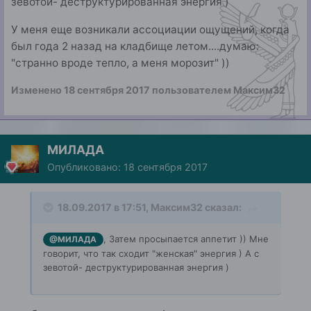
зевотой- деструктурированная энергия )
У меня еще возникали ассоциации ощущений, когда
был года 2 назад на кладбище летом....думаю:
"странно вроде тепло, а меня морозит" ))
Изменено
18 сентября 2017
пользователем Максим32
МИЛАДА
Опубликовано:
18 сентября 2017
18.09.2017 в 17:51, Максим32 сказал:
, Затем просыпается аппетит )) Мне
@МИЛАДА
говорит, что так сходит "женская" энергия ) А с
зевотой- деструктурированная энергия )