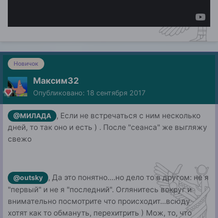
Новичок
Максим32
Опубликовано:
18 сентября 2017
, Если не встречаться с ним несколько
@МИЛАДА
дней, то так оно и есть ) . После "сеанса" же выгляжу
свежо
, Да это понятно....но дело то в другом: не я
@outsky
"первый" и не я "последний". Оглянитесь вокруг и
внимательно посмотрите что происходит...всюду
хотят как то обмануть, перехитрить ) Мож, то, что