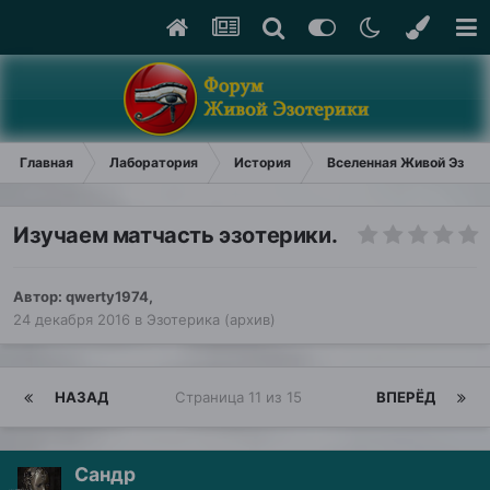
Главная
Лаборатория
История
Вселенная Живой Эзоте
Изучаем матчасть эзотерики.
Автор:
qwerty1974
,
24 декабря 2016
в
Эзотерика (архив)
НАЗАД
Страница 11 из 15
ВПЕРЁД
Сандр