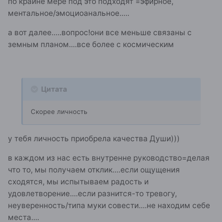
по крайне мере под это подходят =эфирное,
ментальное/эмоциоанальное.....
а вот далее.....вопрос!они все меньше связаны с
земным планом....все более с космическим
Цитата
Скорее личность
у тебя личность приобрела качества Души)))
в каждом из нас есть внутренне руководство=делая
что то, мы получаем отклик....если ощущения
сходятся, мы испытываем радость и
удовлетворение....если разнится-то тревогу,
неуверенность/типа муки совести....не находим себе
места....