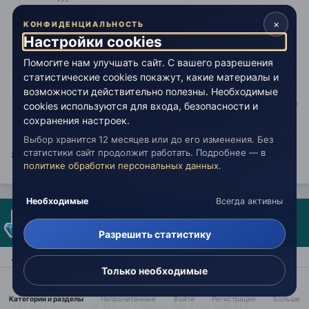
×
КОНФИДЕНЦИАЛЬНОСТЬ
Настройки cookies
Цитата
Помогите нам улучшать сайт. С вашего разрешения
статистические cookies покажут, какие материалы и
ваше умение: пониманть собеседника, или
возможности действительно полезны. Необходимые
написанное, решать задачки от среды обитания
cookies используются для входа, безопасности и
от стирки носок до эзотерических понятий.
сохранения настроек.
Выбор хранится 12 месяцев или до его изменения. Без
статистики сайт продолжит работать. Подробнее — в
это навыки ....но еще не Ум.....так что же это такое?
политике обработки персональных данных
.
Необходимые
Всегда активны
конструктор
Опубликовано:
5 января 2017
Разрешить статистику
УМ - интересное понятие.
Только необходимые
Умный человек - хорошо работающая система сил
Категории и разделы
Непрочитанные
Войти
Регистрация
Больше
первоэлементов. Блин. целый трактат писать...