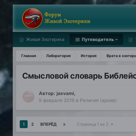
Живая Эзотерика
Путеводитель
Главная
Лаборатория
История
Врата в эзотер
Смысловой словарь Библейс
Автор:
jasvami
,
9 февраля 2016
в
Религия (архив)
1
2
ВПЕРЁД
Страница 1 из 2