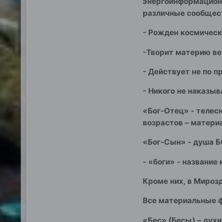
энергоинформационн
различные сообщест
- Рожден космическ
-Творит материю ве
- Действует не по 
- Никого не наказыв
«Бог-Отец» - телес
возрастов – матери
«Бог-Сын» - душа БО
- «боги» - названи
Кроме них, в Мирозд
Все материальные ф
«Бес» (Бесы) – духи