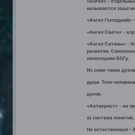
«Ангел» - отдельный
называются (еще м
«Ангел Господний» -
«Ангел
Cвета» - вз
«Ангел Сатаны» - А
развития. Самосозн
непослушен БОГу.
Из семи таких духов
душа. Тело человек
духов.
«Антихрист» - не п
а) система понятий
Не естественный – 