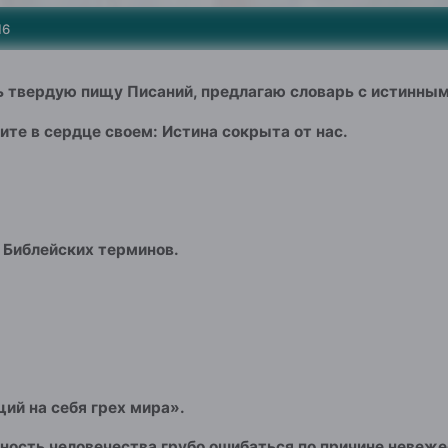
16
твердую пищу Писаний, предлагаю словарь с истинным
ите в сердце своем: Истина сокрыта от нас.
 Библейских терминов.
ий на себя грех мира».
нность человечества грубо ошибаться по причине невеж