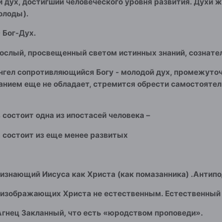
 дух, достигший человеческого уровня развития. Духи ж
олоды).
 Бог-Дух.
рослый, просвещенный светом истинных знаний, сознате
нгел сопротивляющийся Богу - молодой дух, промежуточ
анием еще не обладает, стремится обрести самостоятел
 состоит одна из ипостасей человека –
а состоит из еще менее развитых
ризнающий Иисуса как Христа (как помазанника) .Антипо
, изображающих Христа не естественным. Естественный 
Агнец Закланный, что есть «юродством проповеди».