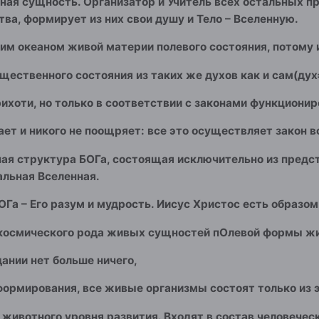
ая сущность. Организатор и Учитель всех остальных п
ва, формирует из них свои душу и Тело – Вселенную.
им океаном живой материи полевого состояния, потому
щественного состояния из таких же духов как и сам(дух
прихоти, но только в соответствии с законами функциони
ает и никого не поощряет: все это осуществляет закон в
ная структура БОГа, состоящая исключительно из предс
альная Вселенная.
Га – Его разум и мудрость. Иисус Христос есть образом
е космического рода живых сущностей пОлевой формы ж
ании нет больше ничего,
ормирования, все живые организмы состоят только из 
 животного уровня развития. Входят в состав человечес