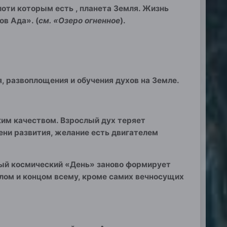
лоти которым есть , планета Земля. Жизнь
в Ада». (
см. «Озеро огненное
).
 развоплощения и обучения духов на Земле.
ким качеством. Взрослый дух теряет
ени развития
, желание есть двигателем
ждый космический «День» заново формирует
чалом и концом всему, кроме самих вечносущих