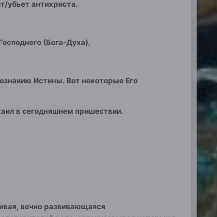
ит/убьет антихриста.
Господнего (Бога-Духа),
Познанию Истины. Вот некоторые Его
ихаил в сегодняшнем пришествии.
живая, вечно развивающаяся