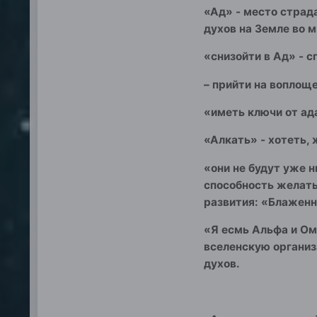
«Ад» - место страда
духов на Земле во 
«снизойти в Ад» - 
– прийти на воплощ
«иметь ключи от ад
«Алкать» - хотеть, 
«они не будут уже 
способность желать
развития: «Блажен
«Я есмь Альфа и Ом
вселенскую организа
духов.