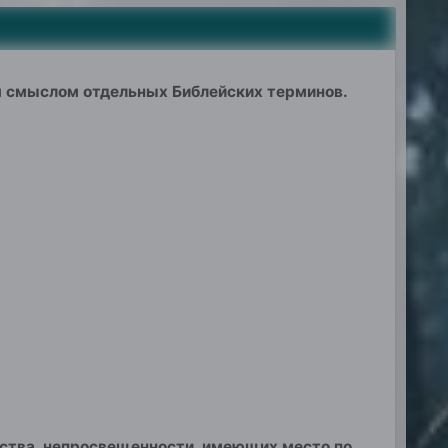
 смыслом отдельных Библейских терминов.
ества, непросвещенности, имеющих место по