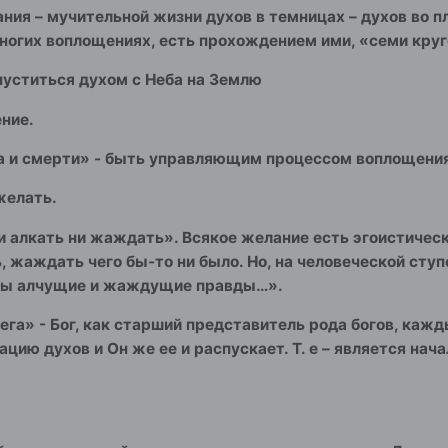
ния – мучительной жизни духов в темницах – духов во п
многих воплощениях, есть прохождением ими, «семи круго
спуститься духом с Неба на Землю
ение.
а и смерти» - быть управляющим процессом воплощения,
желать.
ни алкать ни жаждать». Всякое желание есть эгоистичес
, жаждать чего бы-то ни было. Но, на человеческой ступ
ны алчущие и жаждущие правды…».
ега» - Бог, как старший представитель рода богов, ка
цию духов и Он же ее и распускает. Т. е – является на