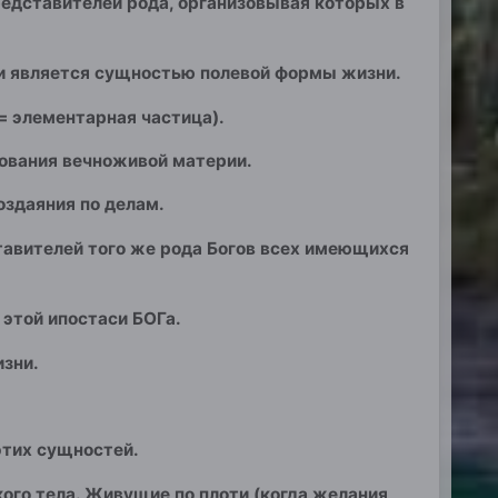
редставителей род
а, организовывая которых в
 и является сущностью полевой формы жизни.
= элементарная частица).
рования вечноживой материи.
оздаяния по делам.
тавителей того же рода Богов всех имеющихся
 этой ипостаси БОГа.
изни.
этих сущностей.
кого тела. Живущие по плоти (когда желания