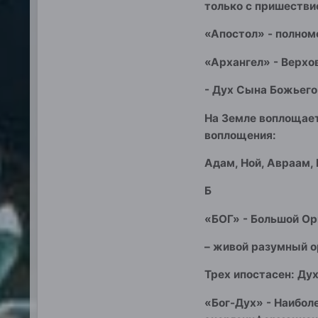
только с пришестви
«Апостол» - полном
«Архангел» - Верхо
- Дух Сына Божьего
На Земле воплощает
воплощения:
Адам, Ной, Авраам,
Б
«БОГ» - Большой Ор
– живой разумный о
Трех ипостасен: Дух
«Бог-Дух» - Наибол