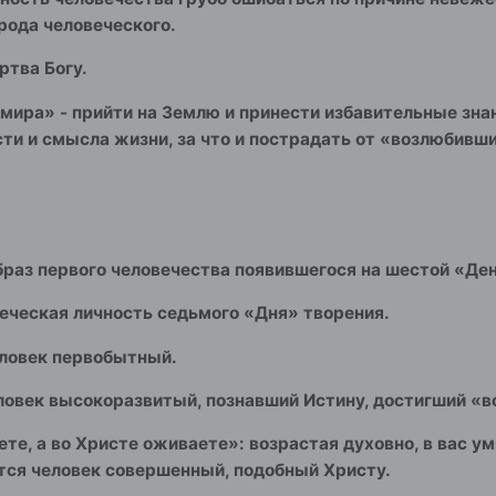
рода человеческого.
ртва Богу.
 мира» - прийти на Землю и принести избавительные зна
ти и смысла жизни, за что и пострадать от «возлюбивши
браз первого человечества появившегося на шестой «Де
веческая личность седьмого «Дня» творения.
ловек первобытный.
ловек высокоразвитый, познавший Истину, достигший «во
ете, а во Христе оживаете»: возрастая духовно, в вас 
тся человек совершенный, подобный Христу.