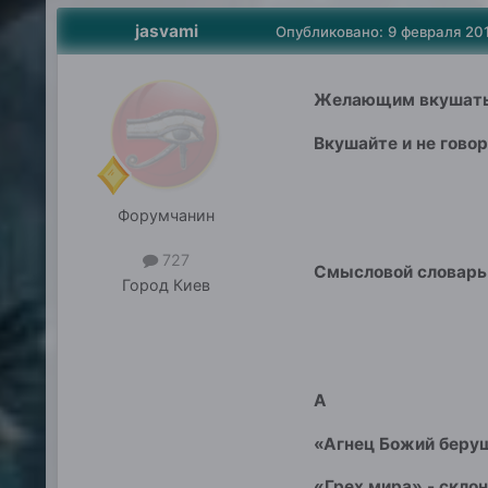
jasvami
Опубликовано:
9 февраля 20
Желающим вкушать 
Вкушайте и не говор
Форумчанин
727
Смысловой словарь
Город
Киев
А
«Агнец Божий берущ
«Грех мира» - скло