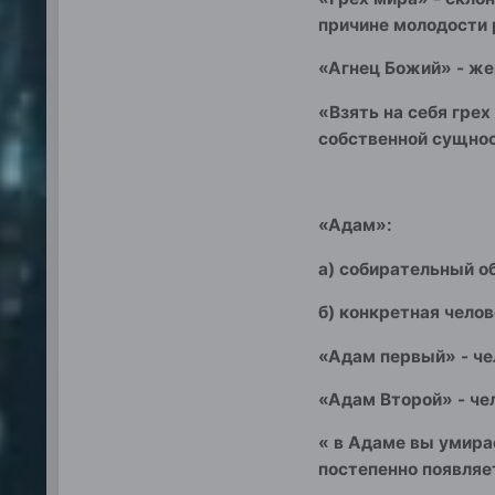
причине молодости 
«Агнец Божий» - же
«Взять на себя грех
собственной сущнос
«Адам»:
а) собирательный о
б) конкретная чело
«Адам первый» - че
«Адам Второй» - че
« в Адаме вы умира
постепенно появляе