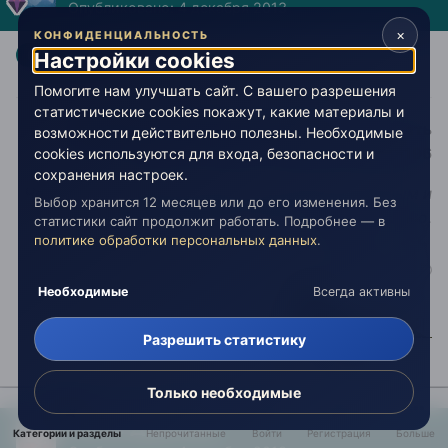
Опубликовано:
4 декабря 2013
×
КОНФИДЕНЦИАЛЬНОСТЬ
, это как?
@Данутик
Настройки cookies
Помогите нам улучшать сайт. С вашего разрешения
статистические cookies покажут, какие материалы и
Телеграм-чат Живой Эзотерики
, Поддержать
возможности действительно полезны. Необходимые
проект (Т-Банк)
:
2200396108086196
cookies используются для входа, безопасности и
сохранения настроек.
Человек — это канат, протянутый между животным и
Выбор хранится 12 месяцев или до его изменения. Без
Сверхчеловеком, это канат над пропастью.
статистики сайт продолжит работать. Подробнее — в
политике обработки персональных данных
.
Необходимые
Всегда активны
Разрешить статистику
Только необходимые
Гость Данутик
Категории и разделы
Непрочитанные
Войти
Регистрация
Больше