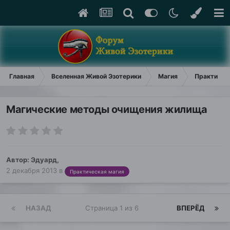
Главная
Вселенная Живой Эзотерики
Магия
Практичес
Магические методы очищения жилища
Автор:
Эдуард
,
2 декабря 2013
в
Практическая магия
НАЗАД
Страница 1 из 6
ВПЕРЁД