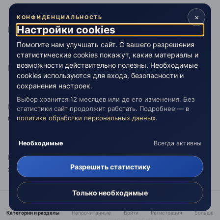
×
КОНФИДЕНЦИАЛЬНОСТЬ
Настройки cookies
И что такое свободная воля ?
Помогите нам улучшать сайт. С вашего разрешения
статистические cookies покажут, какие материалы и
возможности действительно полезны. Необходимые
Вольному .....воля ).....свобода нам только снится )))
cookies используются для входа, безопасности и
сохранения настроек.
Выбор хранится 12 месяцев или до его изменения. Без
Каждый от кого то.....или от чего то зависит ))).....(хотя
статистики сайт продолжит работать. Подробнее — в
политике обработки персональных данных
.
бы....от погодных условий....зависит каждый )
Необходимые
Всегда активны
И если отказался от взаимодействия.......это еще не
Разрешить статистику
значит, что стал свободным от зависимости )))
Только необходимые
А если например.........попал в плен (в рабство ).....не
Категории и разделы
Непрочитанные
Войти
Регистрация
Больше
по своей воли......то уже зависим капитально.....