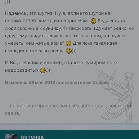
)))
Надеюсь, это шутка. Ну а, если кто шуток не
понимает? Возьмет, и поверит Вам.
Ведь есть же
люди склонные к суициду.))) Такой хоть и думает редко, но
вдруг ему придет "гениальная" мысль о том, что лучше
умереть, чем жить в ярме?
Для лоха такая идея
выглядит даже благородно.
)))
И Вы, с Вашими идеями, станете кумиром всех
недоразвитых
.)))
Изменено
26 мая 2013
пользователем Славян
... не всё еще пропало, пока не гаснет свет, пока горит
свеча.
котенок