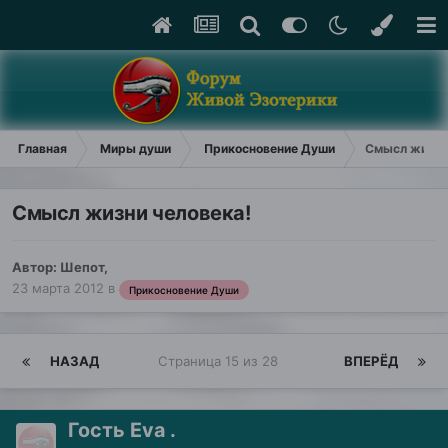
Главная
Миры души
Прикосновение Души
Смысл жизни
Смысл жизни человека!
Автор:
Шепот
,
23 марта 2012
в
Прикосновение Души
НАЗАД
Страница 15 из 28
ВПЕРЁД
Гость Eva .