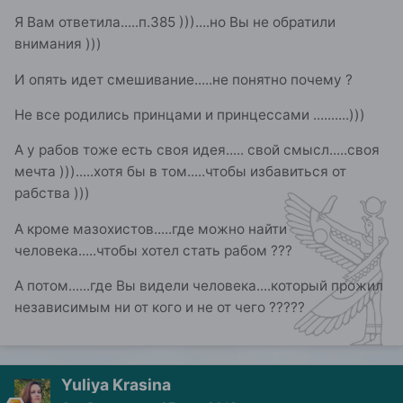
Я Вам ответила.....п.385 )))....но Вы не обратили
внимания )))
И опять идет смешивание.....не понятно почему ?
Не все родились принцами и принцессами ..........)))
А у рабов тоже есть своя идея..... свой смысл.....своя
мечта ))).....хотя бы в том.....чтобы избавиться от
рабства )))
А кроме мазохистов.....где можно найти
человека.....чтобы хотел стать рабом ???
А потом......где Вы видели человека....который прожил
независимым ни от кого и не от чего ?????
Yuliya Krasina