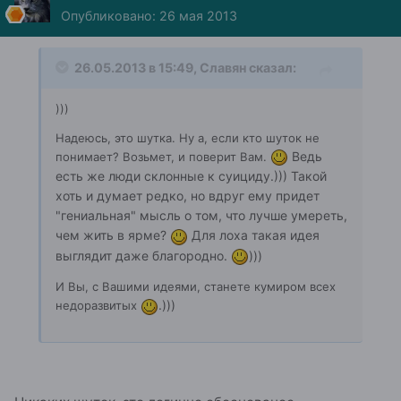
Опубликовано:
26 мая 2013
26.05.2013 в 15:49, Славян сказал:
)))
Надеюсь, это шутка. Ну а, если кто шуток не
Ведь
понимает? Возьмет, и поверит Вам.
есть же люди склонные к суициду.))) Такой
хоть и думает редко, но вдруг ему придет
"гениальная" мысль о том, что лучше умереть,
чем жить в ярме?
Для лоха такая идея
выглядит даже благородно.
)))
И Вы, с Вашими идеями, станете кумиром всех
.)))
недоразвитых