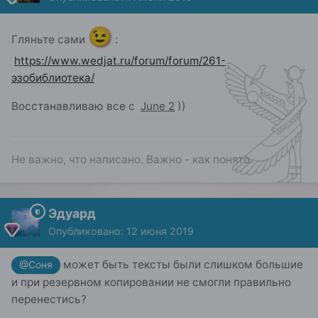
😉
Гляньте сами
:
https://www.wedjat.ru/forum/forum/261-
эзобиблиотека/
Восстанавливаю все с
June 2
))
Не важно, что написано. Важно - как понято.
Эдуард
Опубликовано:
12 июня 2019
может быть тексты были слишком большие
@Соня
и при резервном копировании не смогли правильно
перенестись?