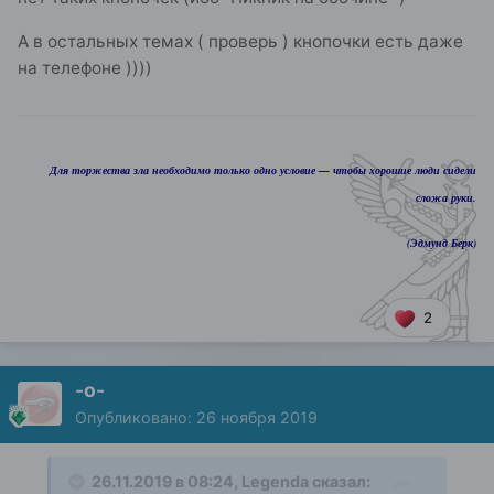
А в остальных темах ( проверь ) кнопочки есть даже
на телефоне ))))
Для торжества зла необходимо только одно условие — чтобы хорошие люди сидели
сложа руки.
(Эдмунд Берк)
2
-о-
Опубликовано:
26 ноября 2019
26.11.2019 в 08:24,
Legenda
сказал: