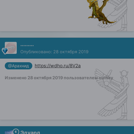
.........
Опубликовано:
28 октября 2019
https://wdho.ru/8V2a
@Арахнид
Изменено
28 октября 2019
пользователем outsky
Эдуард