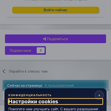
Войти сейчас
Поделиться
Подписчики
2
Перейти к списку тем
Сейчас на странице
0 пользователей
×
Нет пользователей, просматривающих эту страницу.
КОНФИДЕНЦИАЛЬНОСТЬ
Настройки cookies
Помогите нам улучшать сайт. С вашего разрешения
Главная
Лаборатория
Технический раздел
Технические