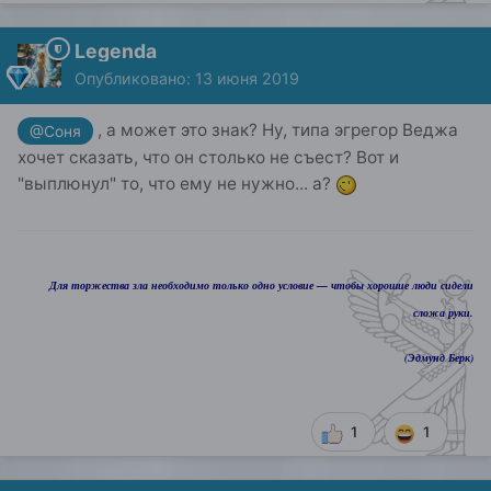
Legenda
Опубликовано:
13 июня 2019
, а может это знак? Ну, типа эгрегор Веджа
@Соня
хочет сказать, что он столько не съест? Вот и
"выплюнул" то, что ему не нужно... а?
Для торжества зла необходимо только одно условие — чтобы хорошие люди сидели
сложа руки.
(Эдмунд Берк)
1
1