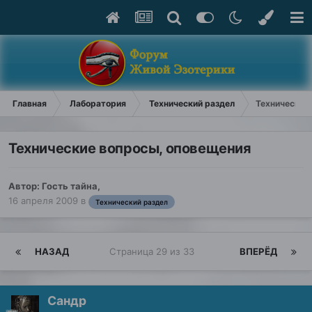
Главная
Лаборатория
Технический раздел
Технические
Технические вопросы, оповещения
Автор: Гость тайна,
16 апреля 2009
в
Технический раздел
НАЗАД
Страница 29 из 33
ВПЕРЁД
Сандр