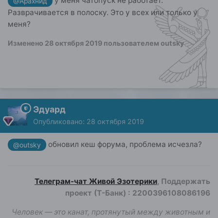
у меня чатопуск не работает.
@Арахнид
Разврачивается в полоску. Это у всех или только у
меня?
Изменено
28 октября 2019
пользователем outsky
Эдуард
Опубликовано:
28 октября 2019
обновил кеш форума, проблема исчезла?
@outsky
Телеграм-чат Живой Эзотерики
, Поддержать
проект (Т-Банк)
:
2200396108086196
Человек — это канат, протянутый между животным и