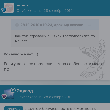
.........
Опубликовано:
28 октября 2019
28.10.2019 в 19:23,
Арахнид
сказал:
нажатие стрелочки вниз или трехполосок что-то
меняет?
Конечно же нет.
:)
Если у всех все норм, спишем на особенности моего
ПО.
Эдуард
Опубликовано:
28 октября 2019
в другом браузере есть возможность
@outsky