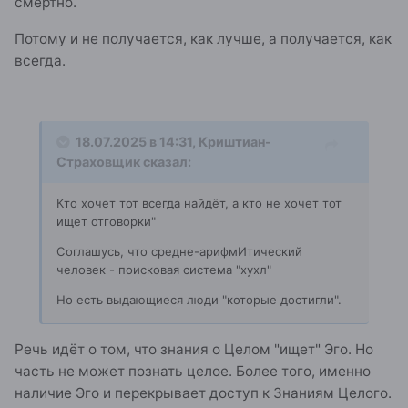
смертно.
Потому и не получается, как лучше, а получается, как
всегда.
18.07.2025 в 14:31,
Криштиан-
Страховщик
сказал:
Человек хочет как лучше, а у него получается
Кто хочет тот всегда найдёт, а кто не хочет тот
как всегда. Человек хочет хоть какой-нибудь
ищет отговорки"
жизни (радужной, цветной реальности), но
остаётся всегда (сейчас) в вечной (серой)
Соглашусь, что средне-арифмИтический
смерти
. Человек строит планы, мечтает о жизни,
человек - поисковая система "хухл"
но никогда жить не начинает. Почему? Человек -
Но есть выдающиеся люди "которые достигли".
вечная
"смерть"
, которая жить может лишь в
воображении, в мечтах о
"будущем"
, в
воспоминаниях о
"прошлом"
(в мемуарах).
Речь идёт о том, что знания о Целом "ищет" Эго. Но
часть не может познать целое. Более того, именно
«Мне уже многое поздно,
Мне уже многим не стать.
наличие Эго и перекрывает доступ к Знаниям Целого.