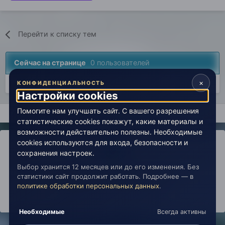
Перейти к списку тем
Сейчас на странице
0 пользователей
×
Нет пользователей, просматривающих эту страницу.
КОНФИДЕНЦИАЛЬНОСТЬ
Настройки cookies
Помогите нам улучшать сайт. С вашего разрешения
Главная
Авторские вселенные
Взгляд на Человека
Чело
статистические cookies покажут, какие материалы и
возможности действительно полезны. Необходимые
cookies используются для входа, безопасности и
сохранения настроек.
Выбор хранится 12 месяцев или до его изменения. Без
IPS Theme
by
IPSFocus
Политика конфиденциальности
статистики сайт продолжит работать. Подробнее — в
Обратная связь
Настройки cookies
политике обработки персональных данных
.
copyright © 2026 Живая Эзотерика
Powered by Invision Community
Необходимые
Всегда активны