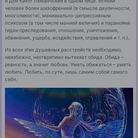
и Дон Кихот Ламанчский в одном лице. Всякий
человек болен шизофренией (в смысле двуличности,
многоликости), маниакально-депрессивным
психозом (в том числе манией величия) и паранойей
(идеи преследования, отношения, уничтожения,
обвинения, ущерба, воздействия, отравления и т. п.).
Из всех этих душевных расстройств необходимо,
неизбежно, неотвратимо вытекает обида. Обида –
ревность, а значит любовь. Уметь обижаться – уметь
любить. Любить, по сути, лишь самим собой самого
себя.