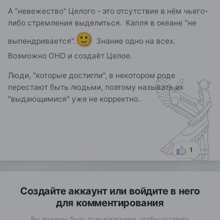
И к удивительным звездам
А "невежество" Целого - это отсутствие в нём чьего-
Мне никогда не слетать.
либо стремления выделиться. Капля в океане "не
*
Мне уже многое сложно,
🙂
выпендривается".
Знание одно на всех.
Многого не испытать.
Возможно ОНО и создаёт Целое.
Годы вернуть невозможно,
Но я умею мечтать.
Люди, "которые достигли", в некотором роде
*
перестают быть людьми, поэтому называть их
О далеких мирах,
"выдающимися" уже не корректно.
О волшебных дарах,
Что когда-нибудь под ноги мне упадут.
О бескрайних морях,
Об открытых дверях,
За которыми верят, и любят, и ждут меня…»
1
Создайте аккаунт или войдите в него
для комментирования
Вы должны быть пользователем, чтобы оставить