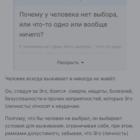
Почему у человека нет выбора,
или что-то одно или вообще
ничего?
У человека нет даже этого выбора -
"что-то одно
или вообще ничего"
. Что-то одно и ничего -
одно и то же. Почему у человека есть лишь
Раскрыть
«ничего» и нет ничего другого? Любой человек -
буриданов осёл, стоящий у двух охапок сена (=у
одного
"ничего"
, которое в двух его глазах
Человек всегда выживает и никогда не живёт.
выглядит как два
"ничего"
).
Он, следуя за Эго, боится смерти, нищеты, болезней,
безуспешности и прочих неприятностей, которые Эго
(личность) относит к неудачам.
Поэтому, что бы человек не выбрал, он выбирает
условия для выживания, ограничивая себя, при этом,
рамками допустимого, забывая, что Эго (личность)