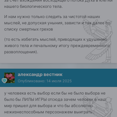
за счёт вхождения восходящего потока Духа в клетки
нашего биологического тела.
И нам нужно только следить за чистотой наших
мыслей, не допуская уныния, зависти и так далее по
списку смертных грехов
(то есть избегать мыслей, приводящих к удушению
живого тела и печальному итогу преждевременного
развоплощения).
александр вестник
Опубликовано:
14 июля 2025
у человека есть выбор если бы не было выбора не
было бы ЛИЛЫ ИГРЫ отсюда зачем человек в наш
мир пришел для выбора и что бы абсолютно
нежизнеспособным персоонажем выиграть..