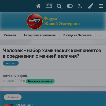
Главная
Авторские вселенные
Взгляд на Человека
Чело
Человек - набор химических компонентов
в соединении с манией величия?
человек
Автор:
Vladjmir
,
4 июля 2025
в
Взгляд на Человека
Новичок
Vladjmir