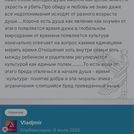
украсть и убить.Про обиду и любовь не знаю даже
все недопонимания исходят от разного возраста
души.....Короче есть душа как явление как ноумен от
этаго появляется время даже в глобальном
мироздании от времени появляется культура
изначально отвечает на вопрос какими единицами
мерить время.Отношения хоть внутри семьи хоть
между ребенком и родителем регулируются
культурой как единым полем..........То есть если от
этаго бреда отвлечься в начале душа - время
-культура- понятие добра и зла-мораль-этика-
ограничения-слипшийся бред приведенный выше
Новичок
Vladjmir
Опубликовано:
9 июля 2025