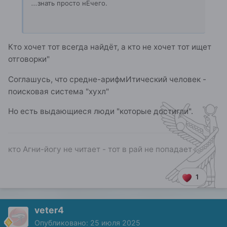
...
знать просто нЕчего.
Кто хочет тот всегда найдёт, а кто не хочет тот ищет
отговорки"
Соглашусь, что средне-арифмИтический человек -
поисковая система "хухл"
Но есть выдающиеся люди "которые достигли".
кто Агни-йогу не читает - тот в рай не попадает
1
veter4
Опубликовано:
25 июля 2025