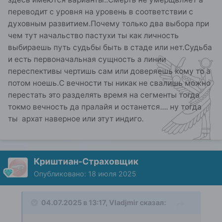
переводит с уровня на уровень в соответствии с
духовным развитием.Почему только два выбора при
чем тут начальство пастухи ты как личность
выбираешь путь судьбы быть в стаде или нет.Судьба
и есть первоначальная сущность а линии
переспективы чертишь сам или доверяешь кому то а
потом ноешь.С вечности ты никак не свалишь можно
перестать это разделять время на сегменты тогда
токмо вечность да пралайя и останется.... ну тогда
ты архат наверное или этут индиго.
Криштиан-Страховщик
Опубликовано:
18 июля 2025
04.07.2025 в 13:17,
Vladjmir
сказал: