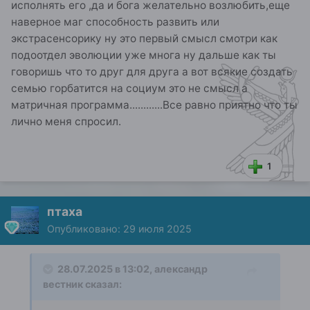
исполнять его ,да и бога желательно возлюбить,еще
наверное маг способность развить или
экстрасенсорику ну это первый смысл смотри как
подоотдел эволюции уже многа ну дальше как ты
говоришь что то друг для друга а вот всякие создать
семью горбатится на социум это не смысл а
матричная программа............Все равно приятно что ты
лично меня спросил.
1
птаха
Опубликовано:
29 июля 2025
28.07.2025 в 13:02,
александр
вестник
сказал: