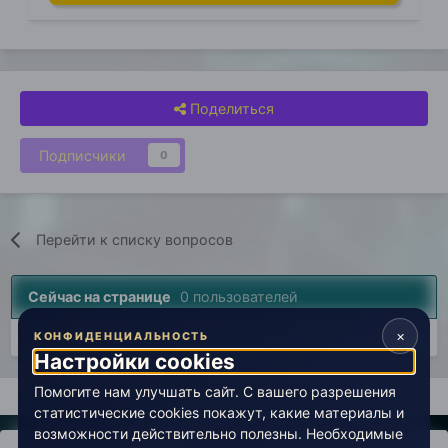
Поделиться
Подписчики
0
Перейти к списку вопросов
Сейчас на странице
0 пользователей
×
Нет пользователей, просматривающих эту страницу.
КОНФИДЕНЦИАЛЬНОСТЬ
Настройки cookies
Помогите нам улучшать сайт. С вашего разрешения
Главная
Врата в эзотерику
Помощь
От меня все бегут
статистические cookies покажут, какие материалы и
возможности действительно полезны. Необходимые