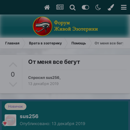
Главная
Врата в эзотерику
Помощь
От меня все бегут
От меня все бегут
0
Спросил
sus256
,
13 декабря 2019
Новичок
sus256
Опубликовано:
13 декабря 2019