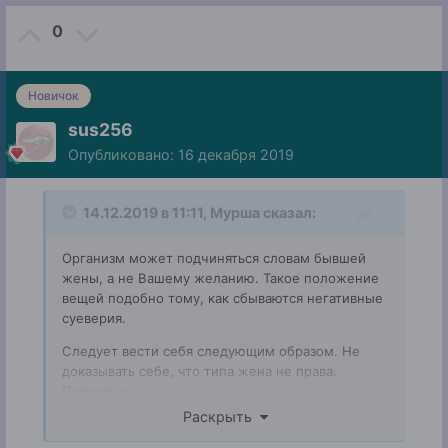
0
Новичок
sus256
Опубликовано:
16 декабря 2019
14.12.2019 в 11:11,
Мурша
сказал:
Организм может подчиняться словам бывшей
жены, а не Вашему желанию. Такое положение
вещей подобно тому, как сбываются негативные
суеверия.
Следует вести себя следующим образом. Не
доказывать себе, что типа жена не права.
Поскольку
Раскрыть
1 - в этом случае Вы держите внимание на ее
посыле;