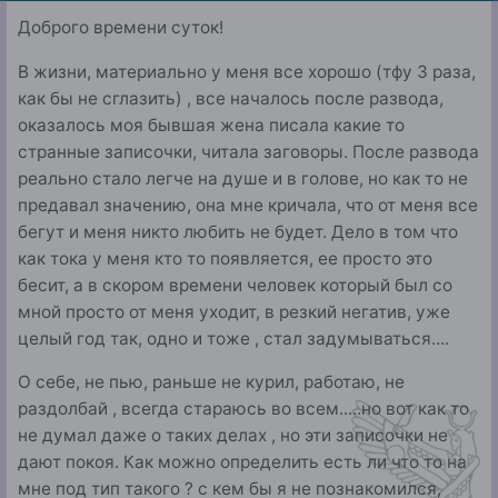
Доброго времени суток!
В жизни, материально у меня все хорошо (тфу 3 раза,
как бы не сглазить) , все началось после развода,
оказалось моя бывшая жена писала какие то
странные записочки, читала заговоры. После развода
реально стало легче на душе и в голове, но как то не
предавал значению, она мне кричала, что от меня все
бегут и меня никто любить не будет. Дело в том что
как тока у меня кто то появляется, ее просто это
бесит, а в скором времени человек который был со
мной просто от меня уходит, в резкий негатив, уже
целый год так, одно и тоже , стал задумываться....
О себе, не пью, раньше не курил, работаю, не
раздолбай , всегда стараюсь во всем.....но вот как то
не думал даже о таких делах , но эти записочки не
дают покоя. Как можно определить есть ли что то на
мне под тип такого ? с кем бы я не познакомился,