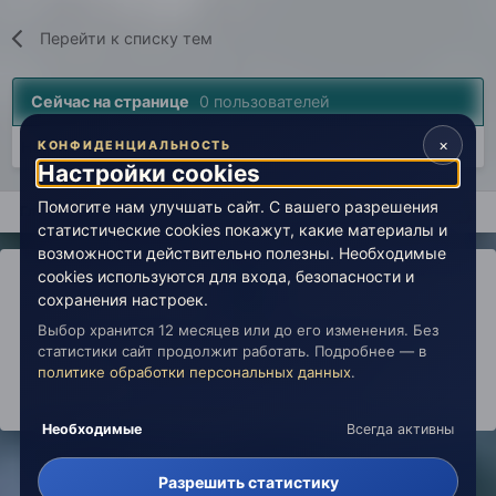
Перейти к списку тем
Сейчас на странице
0 пользователей
×
Нет пользователей, просматривающих эту страницу.
КОНФИДЕНЦИАЛЬНОСТЬ
Настройки cookies
Помогите нам улучшать сайт. С вашего разрешения
Главная
Миры души
Энергия творчества
Какую музыку
статистические cookies покажут, какие материалы и
возможности действительно полезны. Необходимые
cookies используются для входа, безопасности и
сохранения настроек.
Выбор хранится 12 месяцев или до его изменения. Без
IPS Theme
by
IPSFocus
Политика конфиденциальности
статистики сайт продолжит работать. Подробнее — в
Обратная связь
Настройки cookies
политике обработки персональных данных
.
copyright © 2026 Живая Эзотерика
Powered by Invision Community
Необходимые
Всегда активны
Разрешить статистику