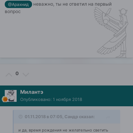
неважно, ты не ответил на первый
@Арахнид
вопрос
0
Милантэ
Опубликовано:
1 ноября 2018
01.11.2018 в 07:05,
Сандр
сказал:
и да, время рождения не желательно светить