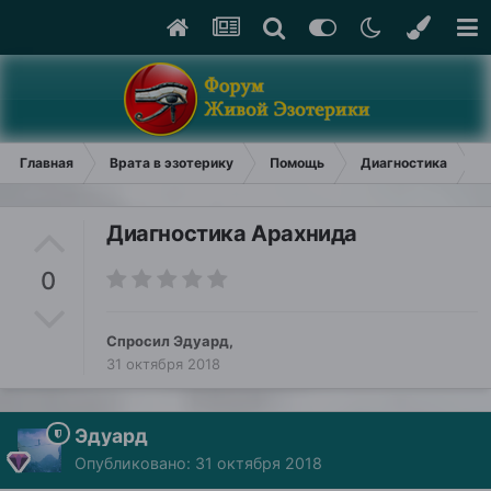
Главная
Врата в эзотерику
Помощь
Диагностика
Д
Диагностика Арахнида
0
Спросил
Эдуард
,
31 октября 2018
Эдуард
Опубликовано:
31 октября 2018