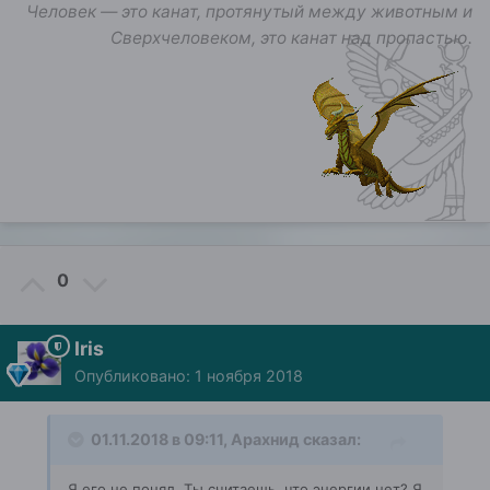
Человек — это канат, протянутый между животным и
Сверхчеловеком, это канат над пропастью.
0
Iris
Опубликовано:
1 ноября 2018
01.11.2018 в 09:11,
Арахнид
сказал:
Я его не понял. Ты считаешь, что энергии нет? Я