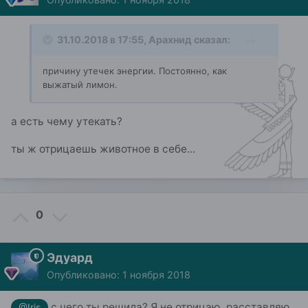
31.10.2018 в 17:55,
Арахнид
сказал:
причину утечек энергии. Постоянно, как
выжатый лимон.
а есть чему утекать?
ты ж отрицаешь животное в себе...
0
Эдуард
Опубликовано:
1 ноября 2018
с чего ты решила? Я не отрицаю, расставляю
@Iris