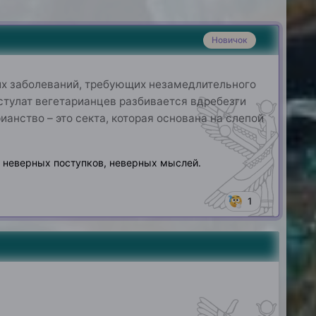
Новичок
их заболеваний, требующих незамедлительного
стулат вегетарианцев разбивается вдребезги
нство – это секта, которая основана на слепой
 неверных поступков, неверных мыслей.
1