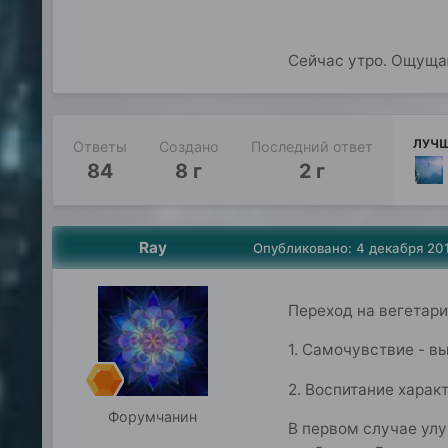
Сейчас утро. Ощуща
ЛУЧШ
Ответы
Создано
Последний ответ
84
8 г
2 г
Ray
Опубликовано:
4 декабря 20
Переход на вегетари
1. Самочувствие - в
2. Воспитание харак
Форумчанин
В первом случае улу