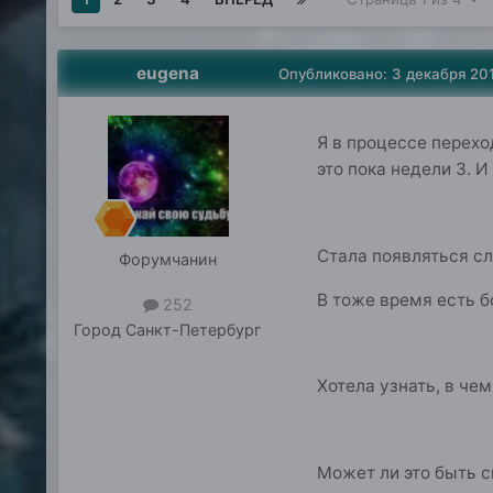
eugena
Опубликовано:
3 декабря 20
Я в процессе перехо
это пока недели 3. И
Стала появляться сл
Форумчанин
В тоже время есть б
252
Город
Санкт-Петербург
Хотела узнать, в че
Может ли это быть 