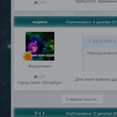
требуется. Временн
210
eugena
Опубликовано:
4 декабря 20
04.12.2017 в 
Переход на вегет
Форумчанин
252
Для меня важнее дру
Город
Санкт-Петербург
2 недели спустя...
ライト
Опубликовано:
12 декабря 2