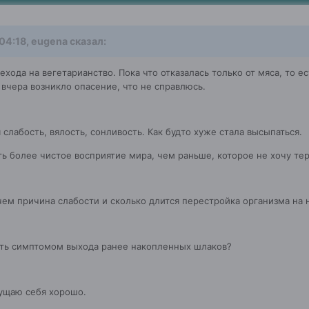
 04:18, eugena сказал:
ехода на вегетарианство. Пока что отказалась только от мяса, то е
 вчера возникло опасение, что не справлюсь.
 слабость, вялость, сонливость. Как будто хуже стала высыпаться.
ь более чистое восприятие мира, чем раньше, которое не хочу тер
 чем причина слабости и сколько длится перестройка организма на
ть симптомом выхода ранее накопленных шлаков?
ущаю себя хорошо.