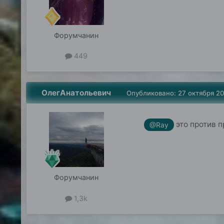
Форумчанин
449
ОлегАнатольевич
Опубликовано:
27 октября 2
это против 
@Ray
Форумчанин
1,3k