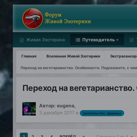
Живая Эзотерика
Путеводитель
Главная
Вселенная Живой Эзотерики
Экстрасенсори
Переход на вегетарианство. Особенности. Подскажите, с чем
Переход на вегетарианство.
Автор:
eugena
,
3 декабря 2017
в
Целительство, здоровье
1
2
3
4
ВПЕРЁД
Страница 1 из 4