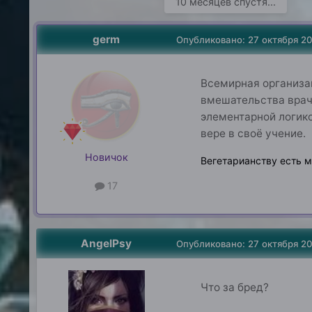
10 месяцев спустя...
germ
Опубликовано:
27 октября 2
Всемирная организа
вмешательства врача
элементарной логико
вере в своё учение.
Новичок
Вегетарианству есть 
17
AngelPsy
Опубликовано:
27 октября 2
Что за бред?