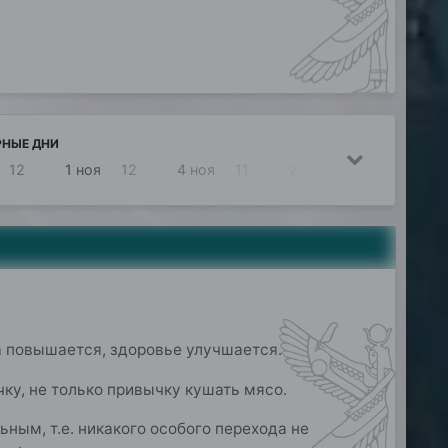
РНЫЕ ДНИ
12
1 ноя
12
4 ноя
11
27 окт
6
ка повышается, здоровье улучшается.
ку, не только привычку кушать мясо.
ным, т.е. никакого особого перехода не