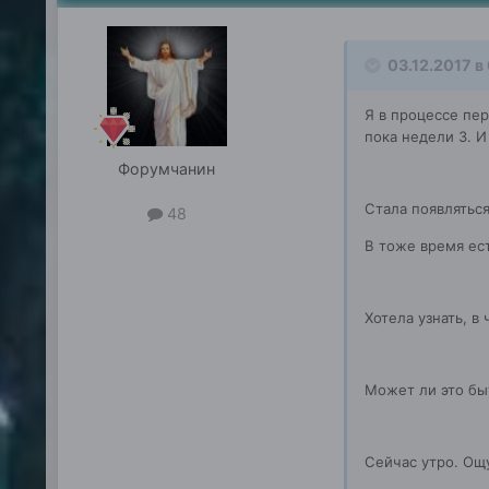
03.12.2017 в
Я в процессе пер
пока недели 3. И
Форумчанин
Стала появляться
48
В тоже время ест
Хотела узнать, в
Может ли это бы
Сейчас утро. Ощ