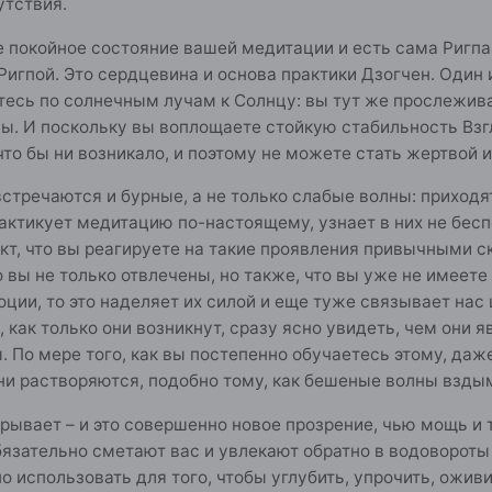
утствия.
покойное состояние вашей медитации и есть сама Ригпа, а
игпой. Это сердцевина и основа практики Дзогчен. Один и
есь по солнечным лучам к Солнцу: вы тут же прослеживае
пы. И поскольку вы воплощаете стойкую стабильность Взг
что бы ни возникало, и поэтому не можете стать жертвой 
стречаются и бурные, а не только слабые волны: приходят
практикует медитацию по-настоящему, узнает в них не бес
кт, что вы реагируете на такие проявления привычными 
о вы не только отвлечены, но также, что вы уже не имеете
оции, то это наделяет их силой и еще туже связывает нас
ы, как только они возникнут, сразу ясно увидеть, чем он
. По мере того, как вы постепенно обучаетесь этому, да
они растворяются, подобно тому, как бешеные волны взды
вает – и это совершенно новое прозрение, чью мощь и т
язательно сметают вас и увлекают обратно в водовороты 
 использовать для того, чтобы углубить, упрочить, оживит