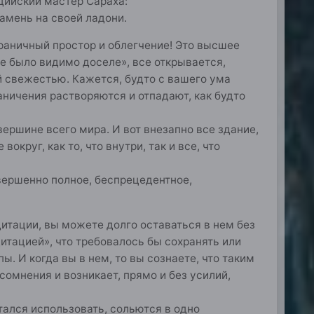
дийский мастер Сараха:
амень на своей ладони.
зграничный простор и облегчение! Это высшее
 не было видимо доселе», все открывается,
й свежестью. Кажется, будто с вашего ума
раничения растворяются и отпадают, как будто
ершине всего мира. И вот внезапно все здание,
круг, как то, что внутри, так и все, что
овершенно полное, беспрецедентное,
итации, вы можете долго оставаться в нем без
дитацией», что требовалось бы сохранять или
. И когда вы в нем, то вы сознаете, что таким
 сомнения и возникает, прямо и без усилий,
тался использовать, сольются в одно