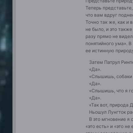
Представьте природу
Теперь представьте,
что вам вдруг подне
Точно так же, как и 
не было, и это также
разу прямо не видел
понятийного ума». В
ее истинную природу
Затем Патрул Ринпоч
«Да».
«Слышишь, собаки 
«Да».
«Слышишь, что я го
«Да».
«Так вот, природа Д
Ньошул Лунгток рас
В это мгновение я 
«это есть» и «это н