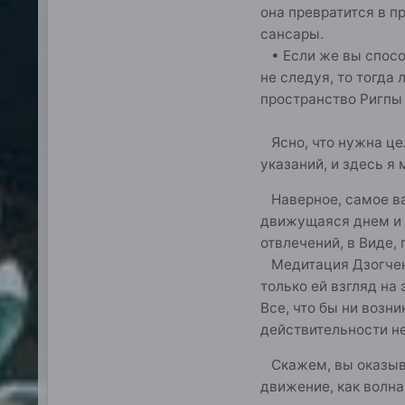
она превратится в п
сансары.
• Если же вы способ
не следуя, то тогда
пространство Ригпы
Ясно, что нужна цел
указаний, и здесь я 
Наверное, самое важ
движущаяся днем и н
отвлечений, в Виде,
Медитация Дзогчен о
только ей взгляд на 
Все, что бы ни возни
действительности не
Скажем, вы оказывае
движение, как волна