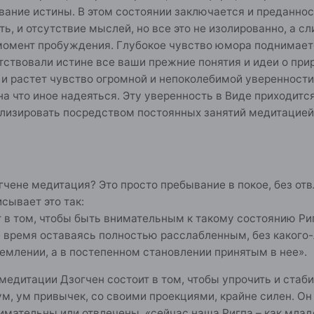
ание истины. В этом состоянии заключается и преданност
ть, и отсутствие мыслей, но все это не изолированно, а 
момент пробуждения. Глубокое чувство юмора поднимаетс
тствовали истине все ваши прежние понятия и идеи о при
и растет чувство огромной и непоколебимой уверенности 
 на что иное надеяться. Эту уверенность в Виде приходи
илизировать посредством постоянных занятий медитацией
чене медитация? Это просто пребывание в покое, без отвл
сывает это так:
в том, чтобы быть внимательным к такому состоянию Ри
е время оставаясь полностью расслабленным, без какого-
емлении, а в постепенном становлении принятым в нее».
едитации Дзогчен состоит в том, чтобы упрочить и стаби
м, ум привычек, со своими проекциями, крайне силен. О
имательны или отвлечены. «сейчас наша Ригпа – как млад