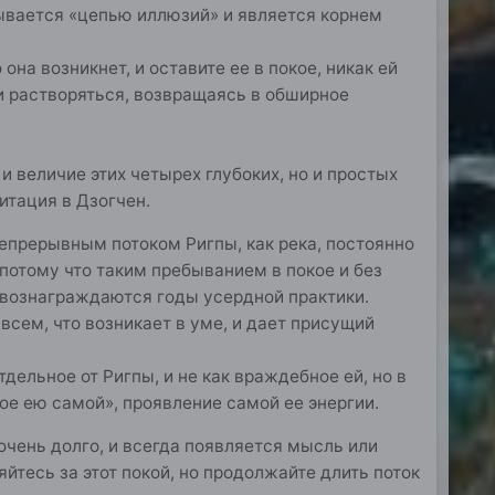
зывается «цепью иллюзий» и является корнем
на возникнет, и оставите ее в покое, никак ей
ки растворяться, возвращаясь в обширное
и величие этих четырех глубоких, но и простых
итация в Дзогчен.
епрерывным потоком Ригпы, как река, постоянно
потому что таким пребыванием в покое и без
н, вознаграждаются годы усердной практики.
сем, что возникает в уме, и дает присущий
тдельное от Ригпы, и не как враждебное ей, но в
мое ею самой», проявление самой ее энергии.
очень долго, и всегда появляется мысль или
яйтесь за этот покой, но продолжайте длить поток