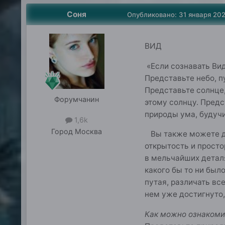
Соня
Опубликовано:
31 января 20
ВИД
«Если сознавать Вид
Представьте небо, п
Представьте солнце,
Форумчанин
этому солнцу. Предст
природы ума, будучи
1,6k
Город
Москва
Вы также можете ду
открытость и просто
в мельчайших деталя
какого бы то ни был
путая, различать вс
нем уже достигнуто
Как можно ознакоми