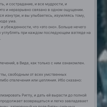
ь, и сострадание, и все мудрости, и
слито и неразрывно связано в одном ощущении.
я изнутри, и вы улыбаетесь, изумляясь тому,
роде ума.
и убежденности, что «это оно». Больше нечего
тся углублять при каждом последующем взгляде на
.
ечений, в Виде, как только с ним ознакомлен.
гпы, свободным от всех умственных
либо отвлечения или цепляния. Ибо сказано:
лизировать Ригпу, и дать ей вырасти до полной
н продолжает возвращаться и легко завладевает
енец, затерянный на поле битвы сильных