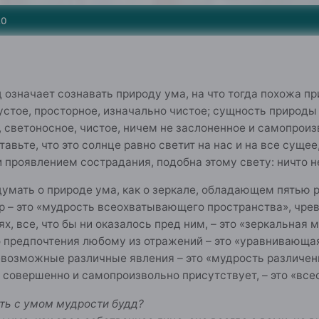
20
 означает сознавать природу ума, на что тогда похожа п
устое, просторное, изначально чистое; сущность природы
 светоносное, чистое, ничем не заслоненное и самопрои
авьте, что это солнце равно светит на нас и на все сущее
 проявлением сострадания, подобна этому свету: ничто не
мать о природе ума, как о зеркале, обладающем пятью 
р – это «мудрость всеохватывающего пространства», чрев
х, все, что бы ни оказалось пред ним, – это «зеркальная
о предпочтения любому из отражений – это «уравнивающая
евозможные различные явления – это «мудрость различения
, совершенно и самопроизвольно присутствует, – это «в
ть с умом мудрости будд?