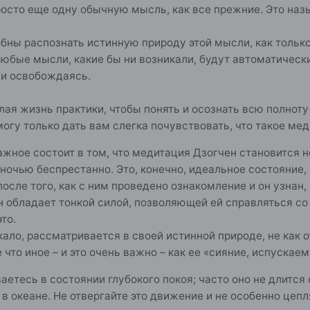
росто еще одну обычную мысль, как все прежние. Это на
ны распознать истинную природу этой мысли, как только о
 любые мысли, какие бы ни возникали, будут автоматичес
 и освобождаясь.
ая жизнь практики, чтобы понять и осознать всю полноту 
могу только дать вам слегка почувствовать, что такое мед
ное состоит в том, что медитация Дзогчен становится н
очью беспрестанно. Это, конечно, идеальное состояние, 
 после того, как с ним проведено ознакомление и он узна
бладает тонкой силой, позволяющей ей справляться со в
это.
кало, рассматривается в своей истинной природе, не как о
 что иное – и это очень важно – как ее «сияние, испускае
тесь в состоянии глубокого покоя; часто оно не длится 
 в океане. Не отвергайте это движение и не особенно цепл