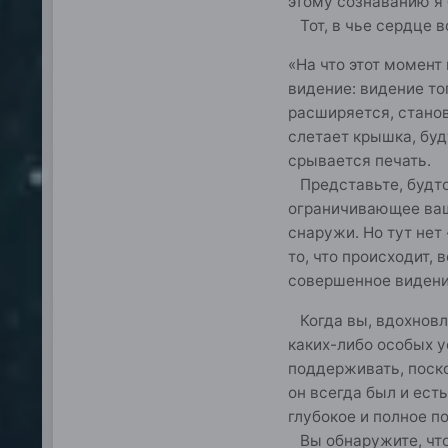
этому сознаванию я 
Тот, в чье сердце в
«На что этот момент
видение: видение то
расширяется, станов
слетает крышка, буд
срывается печать.
Представьте, будто 
ограничивающее ваш 
снаружи. Но тут нет
то, что происходит,
совершенное видени
Когда вы, вдохновле
каких-либо особых у
поддерживать, поско
он всегда был и ест
глубокое и полное п
Вы обнаружите, что 