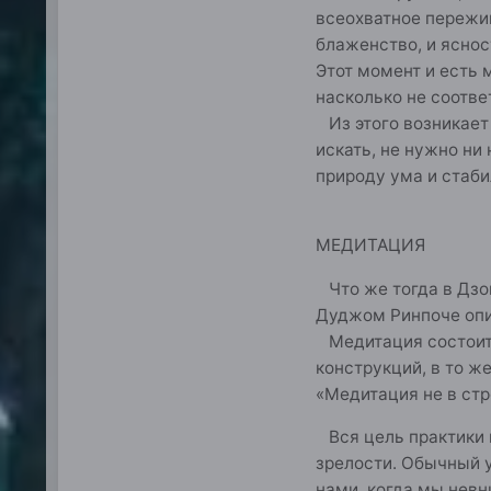
всеохватное пережив
блаженство, и яснос
Этот момент и есть 
насколько не соотве
Из этого возникает 
искать, не нужно ни
природу ума и стаб
МЕДИТАЦИЯ
Что же тогда в Дзог
Дуджом Ринпоче опи
Медитация состоит 
конструкций, в то ж
«Медитация не в стр
Вся цель практики м
зрелости. Обычный у
нами, когда мы невн