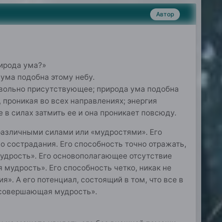
Автор
рирода ума?»
 ума подобна этому небу.
звольно присутствующее; природа ума подобна
, проникая во всех направлениях; энергия
 в силах затмить ее и она проникает повсюду.
различными силами или «мудростями». Его
о сострадания. Его способность точно отражать,
 мудрость». Его основополагающее отсутствие
 мудрость». Его способность четко, никак не
». А его потенциал, состоящий в том, что все в
сесовершающая мудрость».