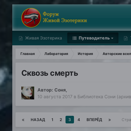
Живая Эзотерика
Путеводитель
Главная
Лаборатория
История
Авторские всел
Сквозь смерть
Автор:
Соня
,
10 августа 2017
в
Библиотека Сони (архив
НАЗАД
1
2
3
4
ВПЕРЁД
Стра