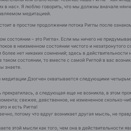
 в нас». Я люблю говорить, что мы должны вначале нянчи
авляемом медитацией.
оит в простом продолжении потока Ригпы после ознакомлен
ом состоянии – это Ригпа». Если мы ничего не придумыва
покое в неизменном состоянии чистого и незатронутого соз
м более нет никаких сомнений; здесь в действительности 
в таком состоянии, то вместе с самой Ригпой в вас возни
вы знаете.
 медитации Дзогчен охватывается следующими четырьмя
прекратилась, а следующая еще не возникла, в этом про
омента; свежее, девственное, не измененное сколько-ни
это и есть Ригпа!
вечно, потому что вдруг возникает другая мысль, не прав
аете этой мысли как того, чем она в действительности явл