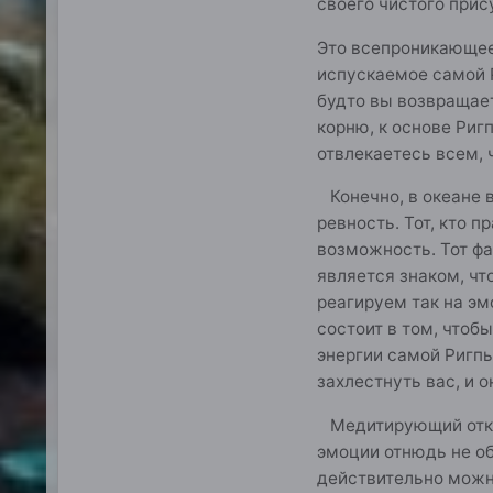
своего чистого прис
Это всепроникающее 
испускаемое самой Р
будто вы возвращает
корню, к основе Риг
отвлекаетесь всем, 
Конечно, в океане в
ревность. Тот, кто 
возможность. Тот фа
является знаком, чт
реагируем так на эм
состоит в том, чтоб
энергии самой Ригпы
захлестнуть вас, и 
Медитирующий откры
эмоции отнюдь не об
действительно можно