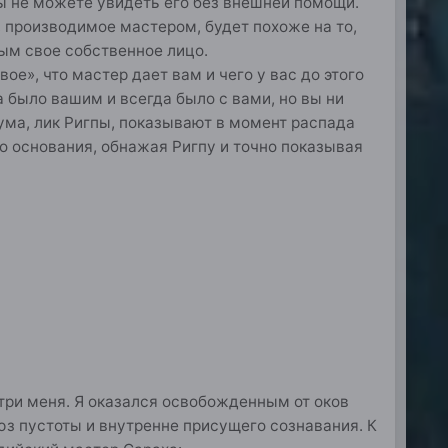
вы не можете увидеть его без внешней помощи.
, производимое мастером, будет похоже на то,
ным свое собственное лицо.
вое», что мастер дает вам и чего у вас до этого
да было вашим и всегда было с вами, но вы ни
 ума, лик Ригпы, показывают в момент распада
о основания, обнажая Ригпу и точно показывая
три меня. Я оказался освобожденным от оков
юз пустоты и внутренне присущего сознавания. К