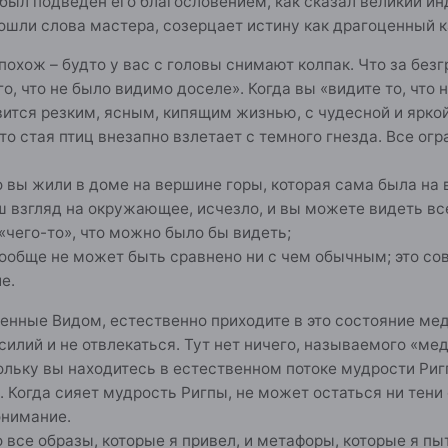
был подведен его благословением, как сказал великий ин
ошли слова мастера, созерцает истину как драгоценный к
 похож – будто у вас с головы снимают колпак. Что за бе
го, что не было видимо доселе». Когда вы «видите то, что
ится резким, ясным, кипящим жизнью, с чудесной и ярко
то стая птиц внезапно взлетает с темного гнезда. Все ог
вы жили в доме на вершине горы, которая сама была на в
взгляд на окружающее, исчезло, и вы можете видеть все во
 «чего-то», что можно было бы видеть;
 вообще не может быть сравнено ни с чем обычным; это с
е.
нные Видом, естественно приходите в это состояние мед
силий и не отвлекаться. Тут нет ничего, называемого «ме
льку вы находитесь в естественном потоке мудрости Ригпы
ь. Когда сияет мудрость Ригпы, не может остаться ни тени
онимание.
все образы, которые я привел, и метафоры, которые я пы