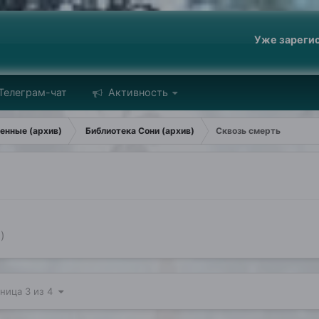
Уже зареги
Телеграм-чат
Активность
енные (архив)
Библиотека Сони (архив)
Сквозь смерть
)
ница 3 из 4