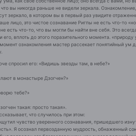
 ума, как свое собственное лицо; оно всегда с вами, но 
 что вы никогда раньше не видели зеркала. Ознакомление
сут зеркало, в котором вы в первый раз увидите отражен
ваше лицо, это чистое сознавание Ригпы не есть что-то «но
 не есть что-то, что вы могли бы найти вне себя. Это всег
и его, вплоть до этого поразительного момента. «природу
 момент ознакомления мастер рассекает понятийный ум д
.
е спросил его: «Видишь звезды там, в небе?»
лают в монастыре Дзогчен?»
ворю тебе?»
зогчен такая: просто такая».
сказывает, что случилось при этом:
ощутил чувство уверенного сознавания, пришедшего изну
е есть». Я осознал первозданную мудрость, обнаженный со