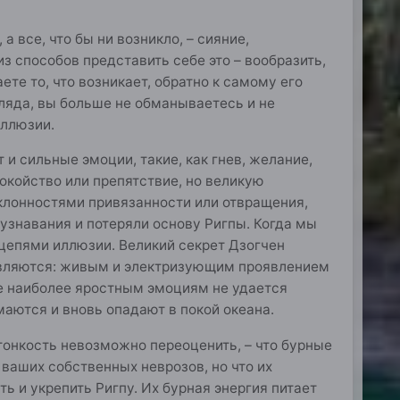
 все, что бы ни возникло, – сияние,
з способов представить себе это – вообразить,
те то, что возникает, обратно к самому его
ляда, вы больше не обманываетесь и не
иллюзии.
 и сильные эмоции, такие, как гнев, желание,
покойство или препятствие, но великую
склонностями привязанности или отвращения,
 узнавания и потеряли основу Ригпы. Когда мы
 цепями иллюзии. Великий секрет Дзогчен
и являются: живым и электризующим проявлением
же наиболее яростным эмоциям не удается
маются и вновь опадают в покой океана.
онкость невозможно переоценить, – что бурные
ваших собственных неврозов, но что их
ь и укрепить Ригпу. Их бурная энергия питает