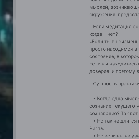
мыслей, возникающих
окружении, предост
Если медитация сост
когда – нет?
«Если ты в неизменн
просто находимся в 
состояние, в которо
Если вы находитесь 
доверие, и поэтому 
Сущность практики
• Когда одна мысль 
сознание текущего м
сознавание? Так вот 
• Но так не длится 
Ригпа.
• Но если вы не узн