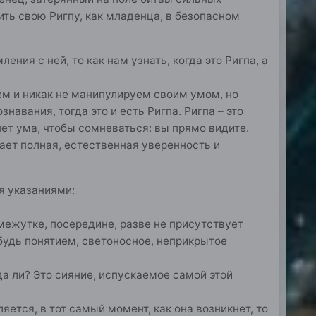
ть свою Ригпу, как младенца, в безопасном
ия с ней, то как нам узнать, когда это Ригпа, а
ем и никак не манипулируем своим умом, но
навания, тогда это и есть Ригпа. Ригпа – это
нет ума, чтобы сомневаться: вы прямо видите.
кает полная, естественная уверенность и
 указаниями:
межутке, посередине, разве не присутствует
будь понятием, светоносное, неприкрытое
да ли? Это сияние, испускаемое самой этой
яется, в тот самый момент, как она возникнет, то