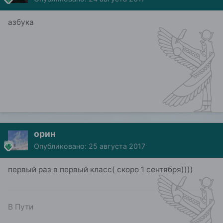
азбука
орин
Опубликовано:
25 августа 2017
первый раз в первый класс( скоро 1 сентября))))
В Пути