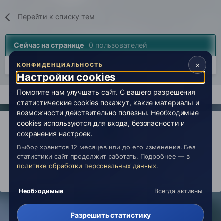
Перейти к списку тем
Сейчас на странице
0 пользователей
×
Нет пользователей, просматривающих эту страницу.
КОНФИДЕНЦИАЛЬНОСТЬ
Настройки cookies
Помогите нам улучшать сайт. С вашего разрешения
Главная
Лаборатория
История
Врата в эзотерику (арх
статистические cookies покажут, какие материалы и
возможности действительно полезны. Необходимые
cookies используются для входа, безопасности и
сохранения настроек.
Выбор хранится 12 месяцев или до его изменения. Без
IPS Theme
by
IPSFocus
Политика конфиденциальности
статистики сайт продолжит работать. Подробнее — в
Обратная связь
Настройки cookies
политике обработки персональных данных
.
copyright © 2026 Живая Эзотерика
Powered by Invision Community
Необходимые
Всегда активны
Разрешить статистику