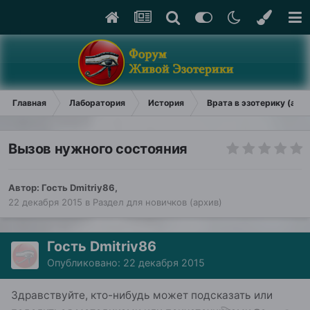
Главная
Лаборатория
История
Врата в эзотерику (арх
Вызов нужного состояния
Автор: Гость Dmitriy86,
22 декабря 2015
в
Раздел для новичков (архив)
Гость Dmitriy86
Опубликовано:
22 декабря 2015
Здравствуйте, кто-нибудь может подсказать или