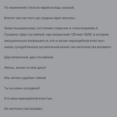
По жизненной стезе во мраке вождь унылый,
Влечет несчастного до хладных врат могилы».
Экзистенциальному состоянию созвучно и стихотворение А.
Пушкина «Дар случайный, нар напрасный» (26 мая 1828), в котором
эмоционально вопрошается, кто и зачем «враждебной властью»
жизнь (уподобленную мучительной казни) «из ничтожества воззвал»:
Дар напрасный, дар случайный,
Жизнь, зачем ты мне дана?
Иль зачем судьбою тайной
Ты на казнь осуждена?
Кто меня враждебной властью
Из ничтожества воззвал,