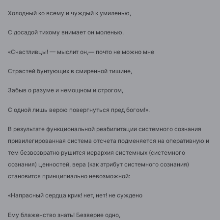
Холодный ко всему и чуждый к умиленью,
С досадой тихому внимает он моленью.
«Счастливцы! — мыслит он,— почто не можно мне
Страстей бунтующих в смиренной тишине,
Забыв о разуме и немощном и строгом,
С одной лишь верою повергнуться пред богом!».
В результате функциональной реабилитации системного сознания
привилегированная система отсчета подменяется на оперативную и
тем безвозвратно рушится иерархия системных (системного
сознания) ценностей, вера (как атрибут системного сознания)
становится принципиально невозможной:
«Напрасный сердца крик! нет, нет! не суждено
Ему блаженство знать! Безверие одно,