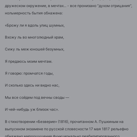
дружеском окружение, в мечтах... - все пронизано "духом отрицания",
нольмерность бытия обнажена:
«Брожу ли я вдоль улиц шумных,
Вхожу ль во многолюдный храм,
Сижу ль меж юношей безумных,
Я предаюсь моим мечтам.
Я говорю: промчатся годы,
И сколько здесь ни видно нас,
Мы все сойдем под вечны своды —
И чей-нибудь уж близок час».
В стихотворении «Безверие» (1816), прочитанном А. Пушкиным на
выпускном экзамене по русской словесности 17 мая 1817
рельефно
обнажено мироощущение функционально реабилитированного