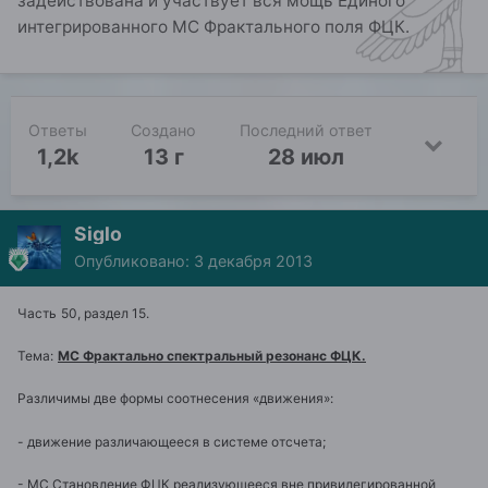
задействована и участвует вся мощь Единого
интегрированного МС Фрактального поля ФЦК.
Ответы
Создано
Последний ответ
1,2k
13 г
28 июл
Siglo
Опубликовано:
3 декабря 2013
Часть
50, раздел 15.
Тема:
МС Фрактально спектральный резонанс ФЦК.
Различимы две формы соотнесения «движения»:
- движение различающееся в системе отсчета;
- МС Становление ФЦК реализующееся вне привилегированной