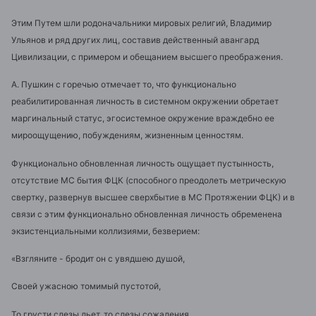
Этим Путем шли родоначальники мировых религий, Владимир
Ульянов и ряд других лиц, составив действенный авангард
Цивилизации, с примером и обещанием высшего преображения.
А. Пушкин с горечью отмечает то, что функционально
реабилитированная личность в системном окружении обретает
маргинальный статус, эгосистемное окружение враждебно ее
мироощущению, побуждениям, жизненным ценностям.
Функционально обновленная личность ощущает пустынность,
отсутствие МС бытия ФЦК (способного преодолеть метрическую
свертку, развернув высшее сверхбытие в МС Протяжении ФЦК) и в
связи с этим функционально обновленная личность обременена
экзистенциальными коллизиями, безверием:
«Взгляните - бродит он с увядшею душой,
Своей ужасною томимый пустотой,
То грусти слезы льет, то слезы сожаления...