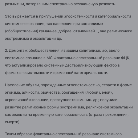
размытым, потерявшим спектрально резонансную резкость.
Это выражается в приглушении эгосистемности и категориальности
системного сознания, так население при социализме
(обобществлении) гуманнее, добрее, отзывчивей…, вне религиозного
экстремизма и экзальтации др.
2. Демонтаж обобществления, явившим капитализацию, ввело
системное сознание в МС Фрактально спектральный резонанс ФЦК,
что актуализировало системный дестабилизирующий фактор в
формах эгосистемности и временной категориальности.
Население обуяли, порожденные эгосистемностью, страсти в форме
эгоизма, алчности, рвачества, обогащения «любой ценой»,
агрессивной экспансии, преступности и мн. мн. др.; получили
развитие религиозные формы экстремизма, религиозной экзальтации
как реакции на временную категориальность (страха прехождения,
смерти).
Таким образом фрактально спектральный резонанс системного