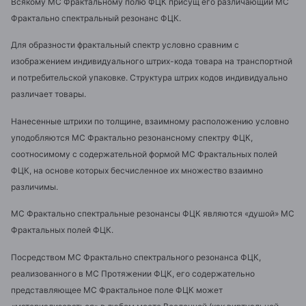
Всякому МС Фрактальному полю ФЦК присущ его различающий МС
Фрактально спектральный резонанс ФЦК.
Для образности фрактальный спектр условно сравним с
изображением индивидуального штрих-кода товара на транспортной
и потребительской упаковке. Структура штрих кодов индивидуально
различает товары.
Нанесенные штрихи по толщине, взаимному расположению условно
уподобляются МС Фрактально резонансному спектру ФЦК,
соотносимому с содержательной формой МС Фрактальных полей
ФЦК, на основе которых бесчисленное их множество взаимно
различимы.
МС Фрактально спектральные резонансы ФЦК являются «душой» МС
Фрактальных полей ФЦК.
Посредством МС Фрактально спектрального резонанса ФЦК,
реализованного в МС Протяжении ФЦК, его содержательно
представляющее МС Фрактальное поле ФЦК может