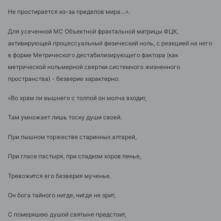
Не простирается из-за пределов мира…».
Для усеченной МС Объектной фрактальной матрицы ФЦК,
активирующей процессуальный физический ноль, с реакцией на него
в форме Метрического дестабилизирующего фактора (как
метрической нольмерной свертки системного жизненного
пространства) - безверие характерно:
«Во храм ли вышнего с толпой он молча входит,
Там умножает лишь тоску души своей.
При пышном торжестве старинных алтарей,
При гласе пастыря, при сладком хоров пенье,
Тревожится его безверия мученье.
Он бога тайного нигде, нигде не зрит,
С померкшею душой святыне предстоит,