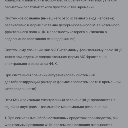
«материализоваться» в любом месте Вселенной (как виртуальной
геометрии релятивистского пространства-времени).
Системное сознание (нынешнего эгосистемного вида человека)
реализовано в форме системно деформированного МС Системного
фрактального поля ФЦК, целостность которого вытиснена в
подсознание (составляя его содержание).
Системному сознанию как МС Системному фрактальному полю ФЦК
также принадлежит содержательная форма МС Фрактально
спектрального резонанса ФЦК.
При системном сознании актуализирован системный
дестабилизирующий фактор (в формах эгосистемности и временной
категориальности).
Этот МС Фрактально спектральный резонанс ФЦК проявляется в
одной из двух форм - размытой и максимально резонансной:
1. При социализме, обобществленных средствах производства, МС
Фрактальный резонанс ФЦК системного сознания оказывается