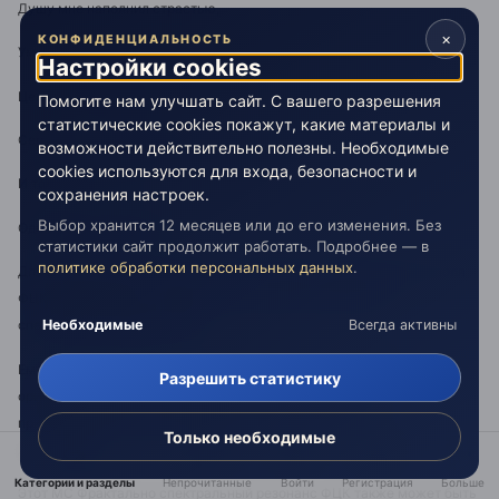
Душу мне наполнил страстью,
×
КОНФИДЕНЦИАЛЬНОСТЬ
Ум сомненьем взволновал?..
Настройки cookies
Цели нет передо мною:
Помогите нам улучшать сайт. С вашего разрешения
статистические cookies покажут, какие материалы и
Сердце пусто, празден ум,
возможности действительно полезны. Необходимые
cookies используются для входа, безопасности и
И томит меня тоскою
сохранения настроек.
Выбор хранится 12 месяцев или до его изменения. Без
Однозвучный жизни шум.
статистики сайт продолжит работать. Подробнее — в
политике обработки персональных данных
.
Для функционально целостного МС Объектного фрактального поля
ФЦК соответствует свой отличительный МС Фрактально
Необходимые
Всегда активны
спектральный резонанс ФЦК.
Ему соответствует МС дестабилизирующий фактор ФЦК,
Разрешить статистику
ориентирующий на преодоление в тотальных формах
привилегированного эволюционирования основного
Только необходимые
диалектического противоречия.
Категории и разделы
Непрочитанные
Войти
Регистрация
Больше
Этот МС Фрактально спектральный резонанс ФЦК также может быть