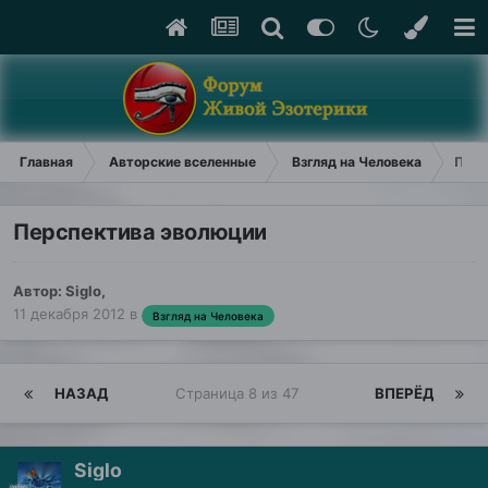
Главная
Авторские вселенные
Взгляд на Человека
Перс
Перспектива эволюции
Автор:
Siglo
,
11 декабря 2012
в
Взгляд на Человека
НАЗАД
Страница 8 из 47
ВПЕРЁД
Siglo