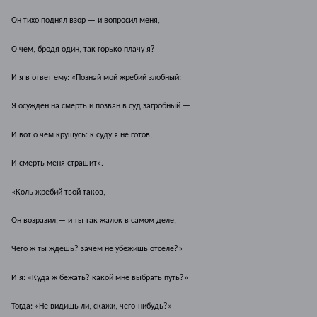
Он тихо поднял взор — и вопросил меня,
О чем, бродя один, так горько плачу я?
И я в ответ ему: «Познай мой жребий злобный:
Я осужден на смерть и позван в суд загробный —
И вот о чем крушусь: к суду я не готов,
И смерть меня страшит».
«Коль жребий твой таков,—
Он возразил,— и ты так жалок в самом деле,
Чего ж ты ждешь? зачем не убежишь отселе?»
И я: «Куда ж бежать? какой мне выбрать путь?»
Тогда: «Не видишь ли, скажи, чего-нибудь?» —