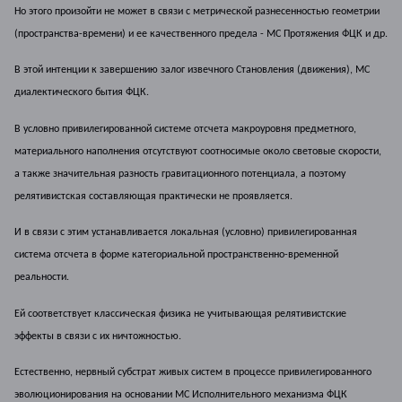
Но этого произойти не может в связи с метрической разнесенностью геометрии
(пространства-времени) и ее качественного предела -
МС Протяжения ФЦК и др.
В этой интенции к завершению залог извечного Становления (движения), МС
диалектического бытия ФЦК.
В условно привилегированной системе отсчета макроуровня предметного,
материального наполнения отсутствуют соотносимые около световые скорости,
а также значительная разность гравитационного потенциала, а поэтому
релятивистская составляющая практически не проявляется.
И в связи с этим устанавливается локальная (условно) привилегированная
система отсчета в форме категориальной пространственно-временной
реальности.
Ей соответствует классическая физика не учитывающая релятивистские
эффекты в связи с их ничтожностью.
Естественно, нервный субстрат живых систем в процессе привилегированного
эволюционирования на основании МС Исполнительного механизма ФЦК