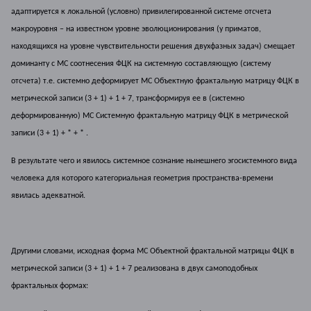
адаптируется к локальной (условно) привилегированной системе отсчета
макроуровня – на известном уровне эволюционирования (у приматов,
находящихся на уровне чувствительности решения двухфазных задач) смещает
доминанту с МС соотнесения ФЦК на системную составляющую (систему
отсчета) т.е. системно деформирует МС Объектную фрактальную матрицу ФЦК в
метрической записи (3 + 1) + 1 + 7, трансформируя ее в (системно
деформированную) МС Системную фрактальную матрицу ФЦК в метрической
записи (3 + 1) + * + * .
В результате чего и явилось системное сознание нынешнего эгосистемного вида
человека для которого категориальная геометрия пространства-времени
явилась адекватной.
Другими словами, исходная форма МС Объектной фрактальной матрицы ФЦК в
метрической записи (3 + 1) + 1 + 7 реализована в двух самоподобных
фрактальных формах: