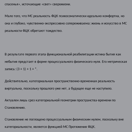
спасенья», источающие «свет» сверхжизни.
Мало того, что МС реальность ФЦК психосоматически идеально комфортна, но
она и глубоко, чувственно-экспрессивно сопереживаема; жизнь и искусство в МС
реальности ФЦК обретают тождество.
В результате первого этапа функциональной реабилитации истина бытия как
небытия предстает в форме процессуального физического нуля. Его метрическая
запись: (3 + 1) + 1 + *.
Действительно, категориальная пространственно-временная реальность
виртуальна, поскольку прошлого уже нет, а будущее еще не наступило.
Актуален лишь срез категориальной геометрии пространства-времени по
Становлению.
Становление не поглощено процессуальным физическим нулем, поскольку вне
категориальности, является функцией МС Протяжения ФЦК.