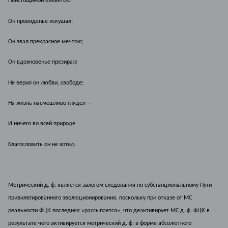
Неистощимой клеветою
Он провиденье искушал;
Он звал прекрасное мечтою;
Он вдохновенье презирал;
Не верил он любви, свободе;
На жизнь насмешливо глядел —
И ничего во всей природе
Благословить он не хотел.
Метрический д. ф. является залогом следования по субстанциональному Пути
привилегированного эволюционирования, поскольку при отказе от МС
реальности ФЦК последняя «рассыпается», что деактивирует МС д. ф. ФЦК в
результате чего активируется метрический д. ф. в форме абсолютного