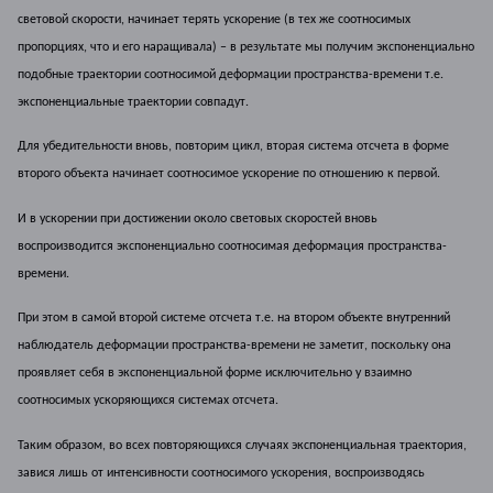
световой скорости, начинает терять ускорение (в тех же соотносимых
пропорциях, что и его наращивала) – в результате мы получим экспоненциально
подобные траектории соотносимой деформации пространства-времени т.е.
экспоненциальные траектории совпадут.
Для убедительности вновь, повторим цикл, вторая система отсчета в форме
второго объекта начинает соотносимое ускорение по отношению к первой.
И в ускорении при достижении около световых скоростей вновь
воспроизводится экспоненциально соотносимая деформация пространства-
времени.
При этом в самой второй системе отсчета т.е. на втором объекте внутренний
наблюдатель деформации пространства-времени не заметит, поскольку она
проявляет себя в экспоненциальной форме исключительно у взаимно
соотносимых ускоряющихся системах отсчета.
Таким образом, во всех повторяющихся случаях экспоненциальная траектория,
завися лишь от интенсивности соотносимого ускорения, воспроизводясь