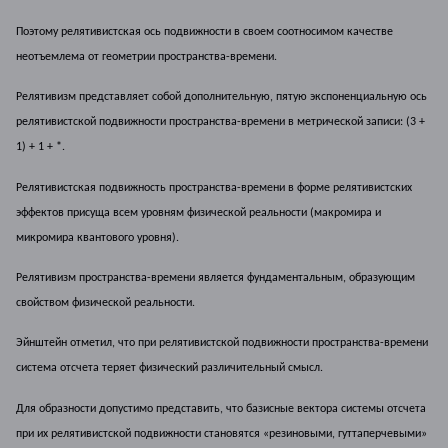
Поэтому релятивистская ось подвижности в своем соотносимом качестве
неотъемлема от геометрии пространства-времени.
Релятивизм представляет собой дополнительную, пятую экспоненциальную ось
релятивистской подвижности пространства-времени в метрической записи: (3 +
1) + 1 + *.
Релятивистская подвижность пространства-времени в форме релятивистских
эффектов присуща всем уровням физической реальности (макромира и
микромира квантового уровня).
Релятивизм пространства-времени является фундаментальным, образующим
свойством физической реальности.
Эйнштейн отметил, что при релятивистской подвижности пространства-времени
система отсчета теряет физический различительный смысл.
Для образности допустимо представить, что базисные вектора системы отсчета
при их релятивистской подвижности становятся «резиновыми, гуттаперчевыми»