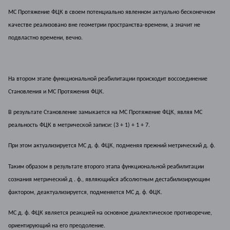
МС Протяжение ФЦК в своем потенциально явленном актуально бесконечном
качестве реализовано вне геометрии пространства-времени, а значит не
подвластно времени, вечно.
На втором этапе функциональной реабилитации происходит воссоединение
Становления и МС Протяжения ФЦК.
В результате Становление замыкается на МС Протяжение ФЦК, являя МС
реальность ФЦК в метрической записи: (3 + 1) + 1 + 7.
При этом актуализируется МС д. ф. ФЦК, подменяя прежний метрический д. ф.
Таким образом в результате второго этапа функциональной реабилитации
сознания метрический д . ф., являющийся абсолютным дестабилизирующим
фактором, деактуализируется, подменяется МС д. ф. ФЦК.
МС д. ф. ФЦК является реакцией на основное диалектическое противоречие,
ориентирующий на его преодоление.