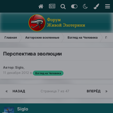
Главная
Авторские вселенные
Взгляд на Человека
Перс
Перспектива эволюции
Автор:
Siglo
,
11 декабря 2012
в
Взгляд на Человека
НАЗАД
Страница 7 из 47
ВПЕРЁД
Siglo