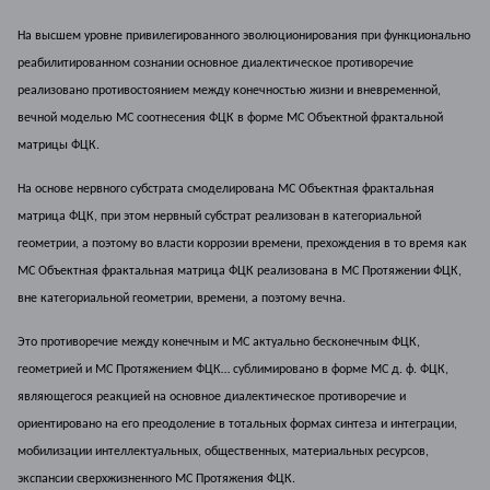
На высшем уровне привилегированного эволюционирования при функционально
реабилитированном сознании основное диалектическое противоречие
реализовано противостоянием между конечностью жизни и вневременной,
вечной моделью МС соотнесения ФЦК в форме МС Объектной фрактальной
матрицы ФЦК.
На основе нервного субстрата смоделирована МС Объектная фрактальная
матрица ФЦК, при этом нервный субстрат реализован в категориальной
геометрии, а поэтому во власти коррозии времени, прехождения в то время как
МС Объектная фрактальная матрица ФЦК реализована в МС Протяжении ФЦК,
вне категориальной геометрии, времени, а поэтому вечна.
Это противоречие между конечным и МС актуально бесконечным ФЦК,
геометрией и МС Протяжением ФЦК…
сублимировано в форме МС д. ф. ФЦК,
являющегося реакцией на основное диалектическое противоречие и
ориентировано на его преодоление в тотальных формах синтеза и интеграции,
мобилизации интеллектуальных, общественных, материальных ресурсов,
экспансии сверхжизненного МС Протяжения ФЦК.