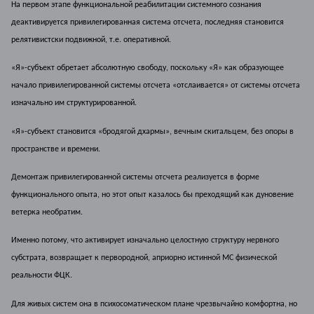
На первом этапе функциональной реабилитации системного сознания
деактивируется привилегированная система отсчета, последняя становится
релятивистски подвижной, т.е. оперативной.
«Я»-субъект обретает абсолютную свободу, поскольку «Я» как образующее
начало привилегированной системы отсчета «отслаивается» от системы отсчета
изначально им структурированной.
«Я»-субъект становится «бродягой дхармы», вечным скитальцем, без опоры в
пространстве и времени.
Демонтаж привилегированной системы отсчета реализуется в форме
функционального опыта, но этот опыт казалось бы преходящий как дуновение
ветерка необратим.
Именно потому, что активирует изначально целостную структуру нервного
субстрата, возвращает к первородной, априорно истинной МС физической
реальности ФЦК.
Для живых систем она в психосоматическом плане чрезвычайно комфортна, но