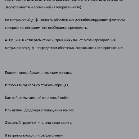
Эгосистемности и временной категориальности).
Но метрический д. ф., являясь абсолютным дестабилизирующим фактором,
совершенно нетерпим, его необходимо преодолеть.
А. Пушкин в четвертом стихе «Странника» пишет о пути преодоления
метрического д. ф., посредством обретения сверхжизненного протяжения:
Пошел я вновь бродить, уныньем изнывая
И взоры вкруг себя со страхом обращая,
Как раб, замысливший отчаянный побег,
Иль путник, до дождя спешащий на ночлег.
Духовный труженик — влача свою веригу,
Я встретил юношу, читающего книгу.