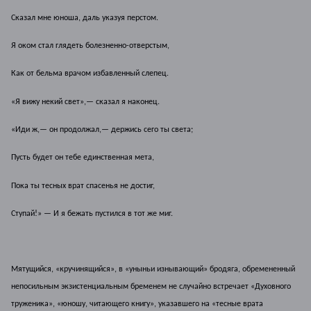
Сказал мне юноша, даль указуя перстом.
Я оком стал глядеть болезненно-отверстым,
Как от бельма врачом избавленный слепец.
«Я вижу некий свет»,— сказал я наконец.
«Иди ж,— он продолжал,— держись сего ты света;
Пусть будет он тебе единственная мета,
Пока ты тесных врат спасенья не достиг,
Ступай!» — И я бежать пустился в тот же миг.
Мятущийся, «кручинящийся», в «уныньи изнывающий» бродяга, обремененный
непосильным экзистенциальным бременем не случайно встречает «Духовного
труженика», «юношу, читающего книгу», указавшего на «тесные врата