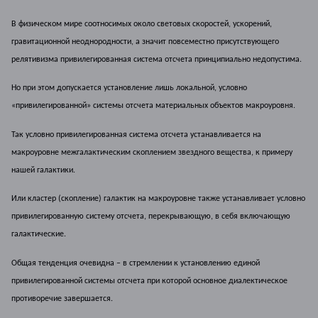
В физическом мире соотносимых около световых скоростей, ускорений,
гравитационной неоднородности, а значит повсеместно присутствующего
релятивизма привилегированная система отсчета принципиально недопустима.
Но при этом допускается установление лишь локальной, условно
«привилегированной» системы отсчета материальных объектов макроуровня.
Так условно привилегированная система отсчета устанавливается на
макроуровне межгалактическим скоплением звездного вещества, к примеру
нашей галактики.
Или кластер (скопление) галактик на макроуровне также устанавливает условно
привилегированную систему отсчета, перекрывающую, в себя включающую
галактические.
Общая тенденция очевидна – в стремлении к установлению единой
привилегированной системы отсчета при которой основное диалектическое
противоречие завершается.