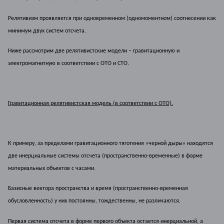
Релятивизм проявляется при одновременном (одномоментном) соотнесении как
минимум двух систем отсчета.
Ниже рассмотрим две релятивистские модели – гравитационную и
электромагнитную в соответствии с ОТО и СТО.
Гравитационная релятивистская модель (в соответствии с ОТО).
К примеру, за пределами гравитационного тяготения «черной дыры» находятся
две инерциальные системы отсчета (пространственно-временные) в форме
материальных объектов с часами.
Базисные вектора пространства и время (пространственно-временная
обусловленность) у них постоянны, тождественны, не различаются.
Первая система отсчета в форме первого объекта остается инерциальной, а