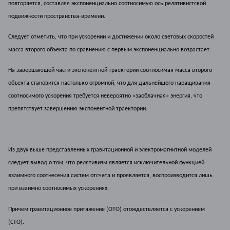
повторяется, составляя экспоненциально соотносимую ось релятивистской
подвижности пространства-времени.
Следует отметить, что при ускорении и достижении около световых скоростей
масса второго объекта по сравнению с первым экспоненциально возрастает.
На завершающей части экспонентной траектории соотносимая масса второго
объекта становится настолько огромной, что для дальнейшего наращивания
соотносимого ускорения требуется невероятно «заоблачная» энергия, что
препятствует завершению экспонентной траектории.
Из двух выше представленных гравитационной и электромагнитной моделей
следует вывод о том, что релятивизм является исключительной функцией
взаимного соотнесения систем отсчета и проявляется, воспроизводится лишь
при взаимно соотносимых ускорениях.
Причем гравитационное притяжение (ОТО) отождествляется с ускорением
(СТО).