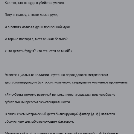
Как тот, кто на суде в убийстве уличен.
Потупя голову, в тоске ломая руки,
Я в воплях изливал души пронзенной муки
И горько повторял, метаясь как больной:
«Что делать буду я? что станется со мной?»
Экзистенциальные коллизии неустанно порождаются метрическом
дестабилизирующим фактором, нольмерно свернувшим жизненное протяжение.
«Я»-субъект помимо извечной неприкаянности оказался под неизбывно
губительным прессом экзистенциальности.
В связи с чем метрический дестабилизирующий фактор (д. ф.) является
абсолютным дестабилизирующим фактором.
Метрический д. ф. подменил предшествующий системный д. ф.
(в формах