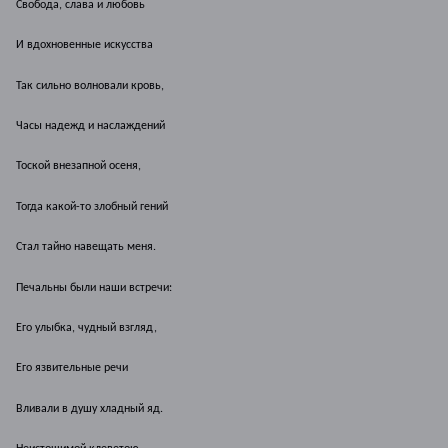
Свобода, слава и любовь
И вдохновенные искусства
Так сильно волновали кровь,
Часы надежд и наслаждений
Тоской внезапной осеня,
Тогда какой-то злобный гений
Стал тайно навещать меня.
Печальны были наши встречи:
Его улыбка, чудный взгляд,
Его язвительные речи
Вливали в душу хладный яд.