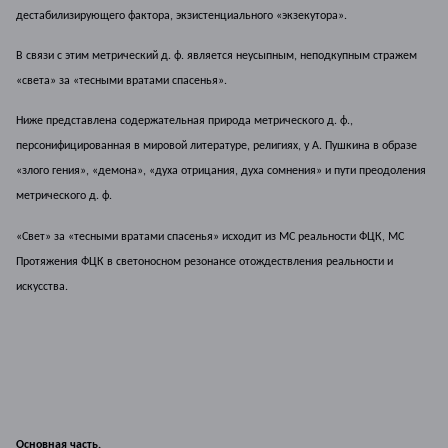
дестабилизирующего фактора, экзистенциального «экзекутора».
В связи с этим метрический д. ф. является неусыпным, неподкупным стражем
«света» за «тесными вратами спасенья».
Ниже представлена содержательная природа метрического д. ф.,
персонифицированная в мировой литературе, религиях, у А. Пушкина в образе
«злого гения», «демона», «духа отрицания, духа сомнения» и пути преодоления
метрического д. ф.
«Свет» за «тесными вратами спасенья» исходит из МС реальности ФЦК, МС
Протяжения ФЦК в светоносном резонансе отождествления реальности и
искусства.
Основная часть.