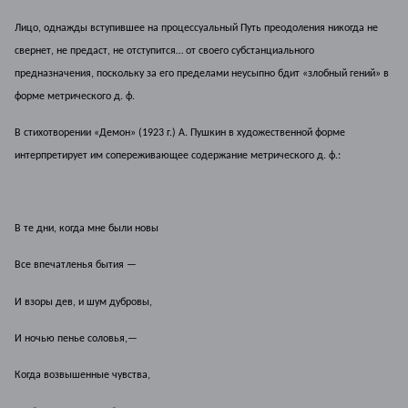
Лицо, однажды вступившее на процессуальный Путь преодоления никогда не
свернет, не предаст, не отступится…
от своего субстанциального
предназначения, поскольку за его пределами неусыпно бдит «злобный гений» в
форме метрического д. ф.
В стихотворении «Демон» (1923 г.) А. Пушкин в художественной форме
интерпретирует им сопереживающее содержание метрического д. ф.:
В те дни, когда мне были новы
Все впечатленья бытия —
И взоры дев, и шум дубровы,
И ночью пенье соловья,—
Когда возвышенные чувства,