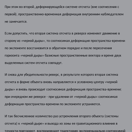
При этом во второй, деформирующейся системе отсчета (вне соотнесения с
первой), пространственно-временная деформация внутренним наблюдателем
не замечается.
Если допустить, что вторая система отсчета в реверсе изменяет движение в
сторону из «черной дыры», то соотносимая деформация пространства-времени
по экспоненте восстановится в обратном порядке и после пересечения
горизонта «черной дыры» базисные пространственные вектора и время двух
выделенных систем отсчета совпадут.
И снова для убедительности реверс, в результате которого вторая система
отсчета в форме объекта вновь направляется к условному центру «черной
дыры» и вновь происходит соотносимая деформация пространства-времени;
при очередном же реверсе - при удалении от «черной дыры» соотносимая
деформация пространства-времени по экспоненте устраняется.
И так бесчисленное количество раз устремления второго объекта (системы
отсчета) к «черной дыре» и выхода из зоны ее гравитационного влияния в
точности повторяют, воспроизводят траекторию экспоненциально соотносимой