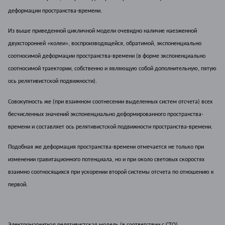
деформации пространства-времени.
Из выше приведенной цикличной модели очевидно наличие наезженной
двухсторонней «колеи», воспроизводящейся, обратимой, экспоненциально
соотносимой деформации пространства-времени (в форме экспоненциально
соотносимой траектории, собственно и являющую собой дополнительную, пятую
ось релятивистской подвижности).
Совокупность же (при взаимном соотнесении выделенных систем отсчета) всех
бесчисленных значений экспоненциально деформированного пространства-
времени и составляет ось релятивистской подвижности пространства-времени.
Подобная же деформация пространства-времени отмечается не только при
изменении гравитационного потенциала, но и при около световых скоростях
взаимно соотносящихся при ускорении второй системы отсчета по отношению к
первой.
Электромагнитная релятивистская модель (в соответствии с СТО).