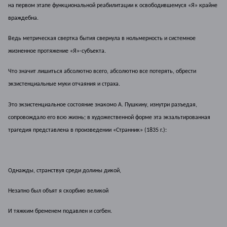
на первом этапе функциональной реабилитации к освободившемуся «Я» крайне
враждебна.
Ведь метрическая свертка бытия свернула в нольмерность и системное
жизненное протяжение «Я»-субъекта.
Что значит лишиться абсолютно всего, абсолютно все потерять, обрести
экзистенциальные муки отчаяния и страха.
Это экзистенциальное состояние знакомо А. Пушкину, изнутри разъедая,
сопровождало его всю жизнь; в художественной форме эта экзальтированная
трагедия представлена в произведении «Странник» (1835 г.):
Однажды, странствуя среди долины дикой,
Незапно был объят я скорбию великой
И тяжким бременем подавлен и согбен.