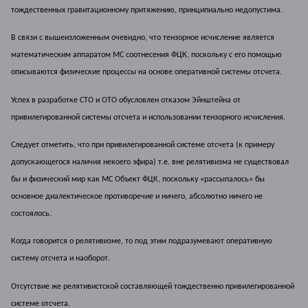
тождественных гравитационному притяжению, принципиально недопустима.
В связи с вышеизложенным очевидно, что тензорное исчисление является
математическим аппаратом МС соотнесения ФЦК, поскольку с его помощью
описываются физические процессы на основе оперативной системы отсчета.
Успех в разработке СТО и ОТО обусловлен отказом Эйнштейна от
привилегированной системы отсчета и использовании тензорного исчисления.
Следует отметить, что при привилегированной системе отсчета (к примеру
допускающегося наличия некоего эфира) т.е. вне релятивизма не существовал
бы и физический мир как МС Объект ФЦК, поскольку «рассыпалось» бы
основное диалектическое противоречие и ничего, абсолютно ничего не
состоялось.
Когда говорится о релятивизме, то под этим подразумевают оперативную
систему отсчета и наоборот.
Отсутствие же релятивистской составляющей тождественно привилегированной
системе отсчета.