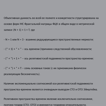
Объективная данность во всей ее полноте и конкретности структурирована на
основе форм МС Фрактальной матрицы ФЦК в общем виде в метрической
записи: (N + 1) + 1 + T, где
- N = 1
или
N = 3
- взаимно редуцирующиеся пространственные мерности;
- (* + 1) + * + *
– ось времени (причинно-следственной обусловленности;
- (* + *) + 1 + * – ось релятивистской подвижности пространства-времени;
- (* + *) + * + T – семь основных тонов (с их гармониками физически
реализующих бесконечность).
Наличие экспоненциально соотносимой оси релятивистской подвижности
пространства-времени является очевидным выводом СТО и ОТО Эйнштейна.
Релятивизм пространства-времени явление исключительно соотносимое,
поэтому теории (СТО, ОТО) и именуются теориями относительности.