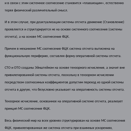
и в связи с этим системное соотнесение становится «плавающим», естественно
теряя физический различительный смысл.
И в этом случае, при деактуализации системы отсчета движение (Становление)
проявляется и структурируется не на основе системного соотнесения (системы
отсчета), а на основе МС соотнесения ФЦК.
Причем в механизме МС соотнесения ФЦК система отсчета вытиснена на
функциональную периферию, составляя форму оперативной системы отсчета.
СТО и ОТО созданы Эйнштейном на основе тензорного исчисления, а значит вне
привилегированной системы отсчета, поскольку в тензорном исчислении
посредством соотносимых коэффициентов допустим переход из одной системы
отсчета в другую, что безусловно указывает на оперативность системы отсчета.
Тензорное исчисление, основанное на оперативной системе отсчета, реализует
принцип МС соотнесения ФЦК.
Весь физический мир на всех уровнях структурирован на основе МС соотнесения
ФЦК, привилегированная же система отсчета при взаимных ускорениях,