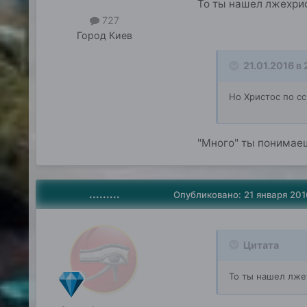
То ты нашел лжехрис
727
Город
Киев
21.01.2016 в 
Но Христос по с
"Много" ты понимаеш
.........
Опубликовано:
21 января 201
Цитата
То ты нашел лже