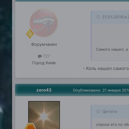
21.01.2016 в 
Форумчанин
Самого нашел, а
727
Город
Киев
- Коль нашел самого
zero43
Опубликовано:
21 января 201
Цитата
спроси его по о