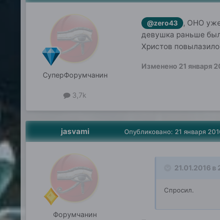
, ОНО уже
@zero43
девушка раньше была
Христов повылазило 
Изменено
21 января 2
СуперФорумчанин
3,7k
jasvami
Опубликовано:
21 января 201
21.01.2016 в 
Спросил.
Форумчанин