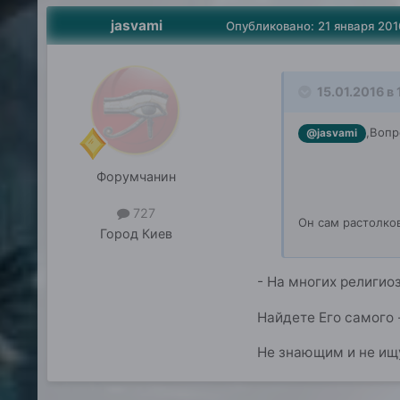
jasvami
Опубликовано:
21 января 201
15.01.2016 в 
,Вопр
@jasvami
Форумчанин
727
Он сам растолко
Город
Киев
- На многих религио
Найдете Его самого 
Не знающим и не ищу