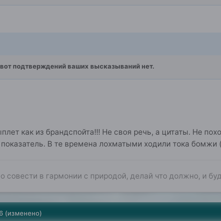
 вот подтверждений ваших высказываний нет.
плет как из брандспойта!!! Не своя речь, а цитаты. Не пох
показатель. В те времена лохматыми ходили тока бомжи (
о совести в гармонии с природой, делай что должно, и буд
6
(изменено)