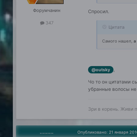
Форумчанин
Спросил.
347
Цитата
Самого нашел,
а
,
@outsky
Чо то он цитатами сы
убранные волосы не 
Зри в корень. Живи п
.........
Опубликовано:
21 января 201