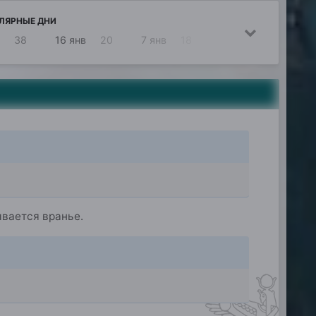
ЛЯРНЫЕ ДНИ
38
16 янв
20
7 янв
18
23 дек
18
ывается вранье.