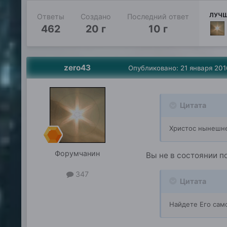
ЛУЧШ
Ответы
Создано
Последний ответ
462
20 г
10 г
zero43
Опубликовано:
21 января 201
Цитата
Христос нынешне
Форумчанин
Вы не в состоянии п
347
Цитата
Найдете Его само