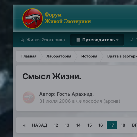
Живая Эзотерика
Путеводитель
Главная
Лаборатория
История
Врата в эзотер
Смысл Жизни.
Автор: Гость Арахнид,
31 июля 2006
в
Философия (архив)
НАЗАД
12
13
14
15
16
17
18
В