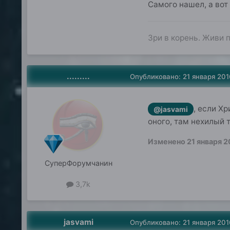
Самого нашел, а во
Зри в корень. Живи п
.........
Опубликовано:
21 января 201
, если Хр
@jasvami
оного, там нехилый 
Изменено
21 января 2
СуперФорумчанин
3,7k
jasvami
Опубликовано:
21 января 201