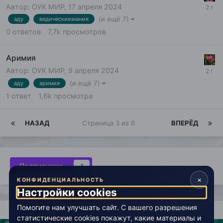
Автор:
ОУК МИР
,
17 апреля 2024
(и ещё 7)
аду
ведическиезнания
0
ответов
7,7k
просмотров
Аримия
Автор:
ОУК МИР
,
9 апреля 2024
(и ещё 7)
аду
аримия
1
ответ
1,6k
просмотра
НАЗАД
Страница 3 из 6
ВПЕРЁД
Подписчики
1
×
КОНФИДЕНЦИАЛЬНОСТЬ
Настройки cookies
Помогите нам улучшать сайт. С вашего разрешения
Главная
Авторские вселенные
Веды Старой Веры
статистические cookies покажут, какие материалы и