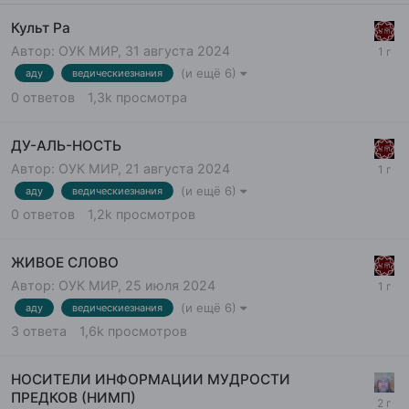
Культ Ра
Автор:
ОУК МИР
,
31 августа 2024
(и ещё 6)
аду
ведическиезнания
0
ответов
1,3k
просмотра
ДУ-АЛЬ-НОСТЬ
Автор:
ОУК МИР
,
21 августа 2024
(и ещё 6)
аду
ведическиезнания
0
ответов
1,2k
просмотров
ЖИВОЕ СЛОВО
Автор:
ОУК МИР
,
25 июля 2024
(и ещё 6)
аду
ведическиезнания
3
ответа
1,6k
просмотров
НОСИТЕЛИ ИНФОРМАЦИИ МУДРОСТИ
ПРЕДКОВ (НИМП)