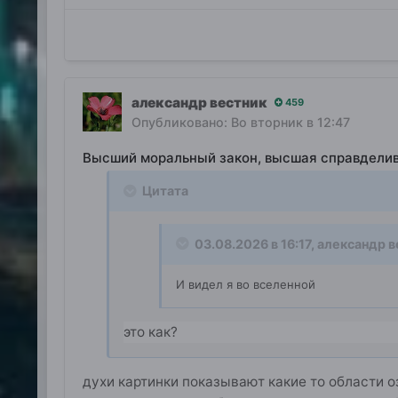
александр вестник
459
Опубликовано:
Во вторник в 12:47
Высший моральный закон, высшая справдели
Цитата
03.08.2026 в 16:17,
александр в
И видел я во вселенной
это как?
духи картинки показывают какие то области о