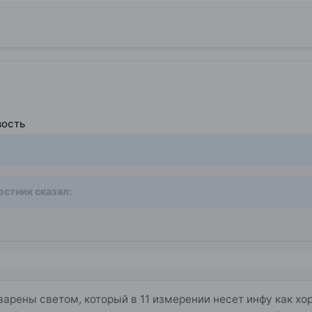
вость
естник
сказал:
зарены светом, который в 11 измерении несет инфу как х