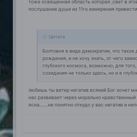
тоже освещенная область которая ,свет в это
послушание души из 11го измерения привести 
Цитата
Болтовня в виде демократии, что такое 
рождения, и не хочу знать, от чего зави
глубокого космоса, возможно, для того
созидания не только здесь, но и в глуб
любишь ты ветер негатив всякий Бог хочет м
нас развивает через морально нравственный з
ясна.......не понятно откудо у вас негатив и н