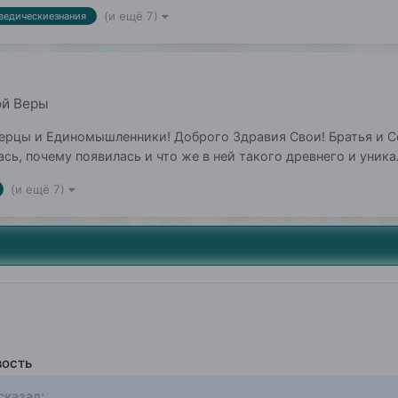
(и ещё 7)
ведическиезнания
ой Веры
рцы и Единомышленники! Доброго Здравия Свои! Братья и Сёс
сь, почему появилась и что же в ней такого древнего и уник
(и ещё 7)
вость
сказал: