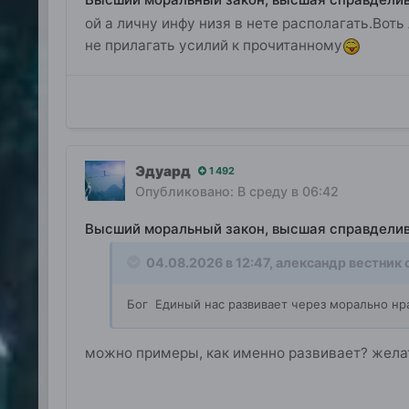
ой а личну инфу низя в нете располагать.Воть 
не прилагать усилий к прочитанному
Эдуард
1 492
Опубликовано:
В среду в 06:42
Высший моральный закон, высшая справдели
04.08.2026 в 12:47,
александр вестник
с
Бог Единый нас развивает через морально нр
можно примеры, как именно развивает? жела