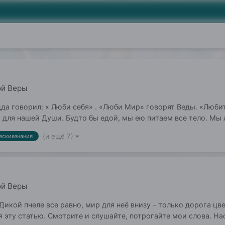
ой Веры
дда говорил: « Люби себя» . «Люби Мир» говорят Веды. «Люби
 для нашей Души. Будто бы едой, мы ею питаем все тело. Мы
(и ещё 7)
ескиезнания
ой Веры
Дикой пчеле все равно, мир для неё внизу – только дорога цве
бя эту статью. Смотрите и слушайте, потрогайте мои слова. На