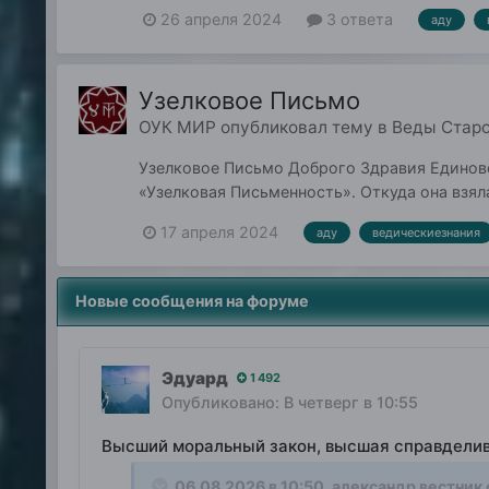
26 апреля 2024
3 ответа
аду
Узелковое Письмо
ОУК МИР
опубликовал тему в
Веды Стар
Узелковое Письмо Доброго Здравия Единове
«Узелковая Письменность». Откуда она взяла
к разд...
17 апреля 2024
аду
ведическиезнания
Новые сообщения на форуме
Эдуард
1 492
Опубликовано:
В четверг в 10:55
Высший моральный закон, высшая справдели
06.08.2026 в 10:50,
александр вестник