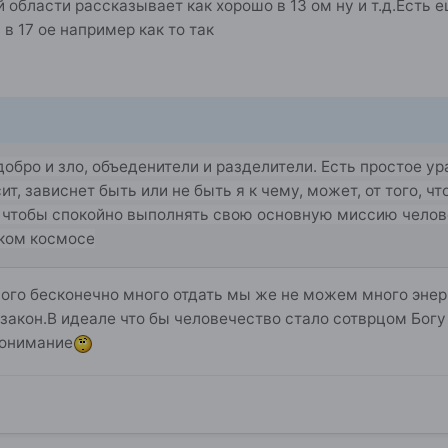
й области рассказывает как хорошо в 13 ом ну и т.д.Есть 
в 17 ое например как то так
добро и зло, объеденители и разделители. Есть простое у
сит, зависнет быть или не быть я к чему, может, от того, ч
, чтобы спокойно выполнять свою основную миссию челове
оком космосе
ного бесконечно много отдать мы же не можем много эне
акон.В идеале что бы человечество стало сотврцом Богу 
епонимание