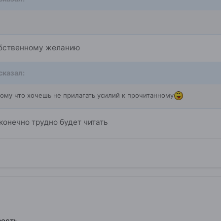
обственному желанию
сказал:
отому что хочешь не прилагать усилий к прочитанному
конечно трудно будет читать
вость