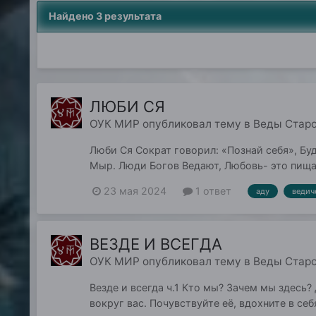
Найдено 3 результата
ЛЮБИ СЯ
ОУК МИР
опубликовал тему в
Веды Стар
Люби Ся Сократ говорил: «Познай себя», Бу
Мыр. Люди Богов Ведают, Любовь- это пища
23 мая 2024
1 ответ
аду
ведич
ВЕЗДЕ И ВСЕГДА
ОУК МИР
опубликовал тему в
Веды Стар
Везде и всегда ч.1 Кто мы? Зачем мы здесь? 
вокруг вас. Почувствуйте её, вдохните в се