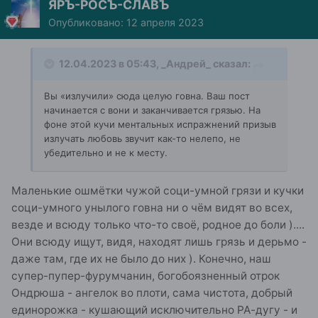
ЯРЪ-РОСЪ-СЛАВЪ
Опубликовано:
12 апреля 2023
12.04.2023 в 05:43,
_Андрей_
сказал:
Вы «излучили» сюда целую говна. Ваш пост
начинается с вони и заканчивается грязью. На
фоне этой кучи ментальных испражнений призыв
излучать любовь звучит как-то нелепо, не
убедительно и не к месту.
Маленькие ошмётки чужой соци-умной грязи и кучки
соци-умного унылого говна ни о чём видят во всех,
везде и всюду только что-то своё, родное до боли )....
Они всюду ищут, видя, находят лишь грязь и дерьмо -
даже там, где их не было до них ). Конечно, наш
супер-пупер-фурумчанин, богобоязненный отрок
Ондрюша - ангелок во плоти, сама чистота, добрый
единорожка - кушающий исключительно РА-дугу - и