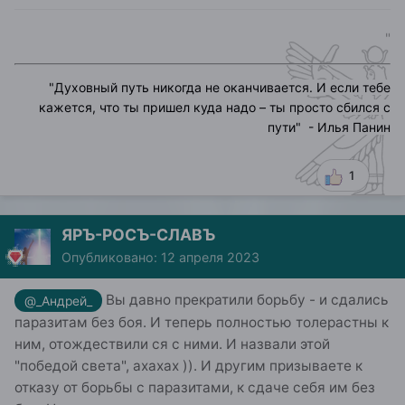
"
"
Духовный путь никогда не оканчивается. И если тебе
кажется, что ты пришел куда надо – ты просто сбился с
пути
" - Илья Панин
1
ЯРЪ-РОСЪ-СЛАВЪ
Опубликовано:
12 апреля 2023
Вы давно прекратили борьбу - и сдались
@_Андрей_
паразитам без боя. И теперь полностью толерастны к
ним, отождествили ся с ними. И назвали этой
"победой света", ахахах )). И другим призываете к
отказу от борьбы с паразитами, к сдаче себя им без