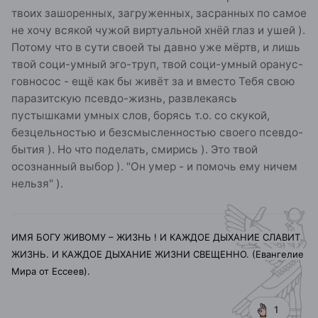
твоих зашоренных, загруженных, засранных по самое
не хочу всякой чужой виртуальной хнёй глаз и ушей ).
Потому что в сути своей ты давно уже мёртв, и лишь
твой соци-умный эго-труп, твой соци-умный оранус-
говносос - ещё как бы живёт за и вместо Тебя свою
паразитскую псевдо-жизнь, развлекаясь
пустышками умных слов, борясь т.о. со скукой,
безцельностью и безсмысленностью своего псевдо-
бытия ). Но что поделать, смирись ). Это твой
осознанный выбор ). "Он умер - и помочь ему ничем
нельзя" ).
ИМЯ БОГУ ЖИВОМУ – ЖИЗНЬ ! И КАЖДОЕ ДЫХАНИЕ СЛАВИТ
ЖИЗНЬ. И КАЖДОЕ ДЫХАНИЕ ЖИЗНИ СВЕЩЕННО. (Евангелие
Мира от Ессеев).
1