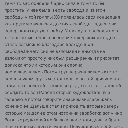
тем что вас обидели.Ладно сила в том что бы
простить .У нее была и есть свобода и из этой
свободы у той группы ХС появилась своя концепция
как другим хакая сны достичь свободы , здесь они
совершили глупую ошибку .У них суть свободы не от
хакерских методов а освоение хакерских методов
стало возможно благодаря врожденной
свободе.Ничего они не взломали и никогда не
взломают просто у них был расширенный приоритет
допуска что ли которым они сполна
воспользовались.Потом группа развалилась кто то
насяльником крутым стал только по той причине что
родился с золотой ложкой во рту , кто то за границей
осел,кто то вон Равена открыл художественную
галерею а потом говорите снаркоманилась жаль
конечно ее .Дальше стали приходить вторые хакеры
которые увидели в этом источник заработка вот у них
богатых родителей не было и они стали деньги брать
с вас простых практикующих.Получилось у всей