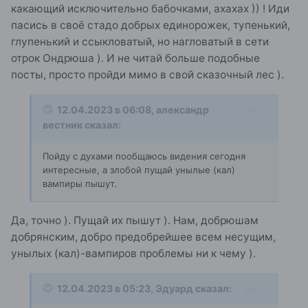
какающий исключительно бабочками, ахахах )) ! Иди
пасись в своё стадо добрых единорожек, тупенький,
глупенький и ссыкловатый, но нагловатый в сети
отрок Ондрюша ). И не читай больше подобные
посты, просто пройди мимо в свой сказочный лес ).
12.04.2023 в 06:08,
александр
вестник
сказал:
Пойду с духами пообщаюсь видения сегодня
интересные, а злобой пущай унылые (кал)
вампиры пышут.
Да, точно ). Пущай их пышут ). Нам, добрюшам
добрянским, добро предобрейшее всем несущим,
унылых (кал)-вампиров проблемы ни к чему ).
12.04.2023 в 05:23,
Эдуард
сказал: