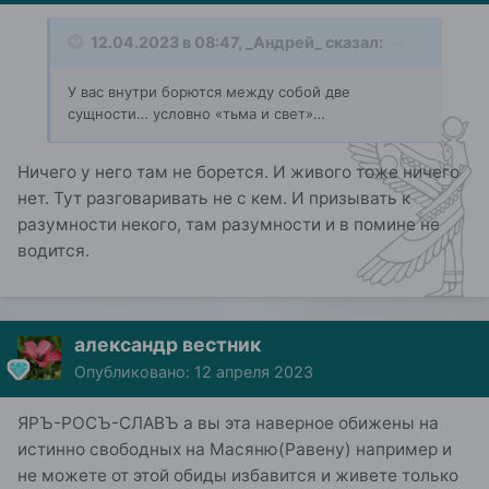
12.04.2023 в 08:47,
_Андрей_
сказал:
У вас внутри борются между собой две
сущности… условно «тьма и свет»…
Ничего у него там не борется. И живого тоже ничего
нет. Тут разговаривать не с кем. И призывать к
разумности некого, там разумности и в помине не
водится.
александр вестник
Опубликовано:
12 апреля 2023
ЯРЪ-РОСЪ-СЛАВЪ а вы эта наверное обижены на
истинно свободных на Масяню(Равену) например и
не можете от этой обиды избавится и живете только