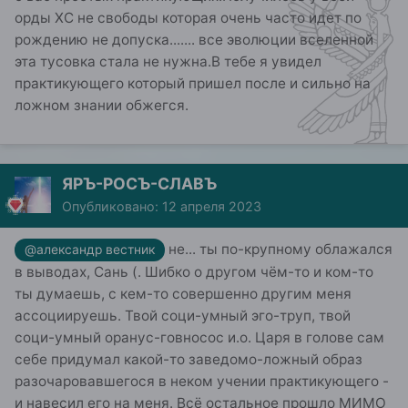
орды ХС не свободы которая очень часто идет по
рождению не допуска....... все эволюции вселенной
эта тусовка стала не нужна.В тебе я увидел
практикующего который пришел после и сильно на
ложном знании обжегся.
ЯРЪ-РОСЪ-СЛАВЪ
Опубликовано:
12 апреля 2023
не... ты по-крупному облажался
@александр вестник
в выводах, Сань (. Шибко о другом чём-то и ком-то
ты думаешь, с кем-то совершенно другим меня
ассоциируешь. Твой
соци-умный эго-труп, твой
соци-умный оранус-говносос
и.о. Царя в голове сам
себе придумал какой-то заведомо-ложный образ
разочаровавшегося в неком учении практикующего -
и навесил его на меня.
Всё остальное прошло МИМО