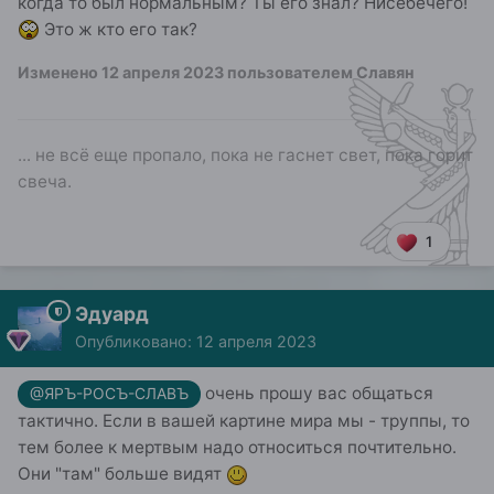
когда то был нормальным? Ты его знал? Нисебечего!
Это ж кто его так?
Изменено
12 апреля 2023
пользователем Славян
... не всё еще пропало, пока не гаснет свет, пока горит
свеча.
1
Эдуард
Опубликовано:
12 апреля 2023
очень прошу вас общаться
@ЯРЪ-РОСЪ-СЛАВЪ
тактично. Если в вашей картине мира мы - труппы, то
тем более к мертвым надо относиться почтительно.
Они "там" больше видят