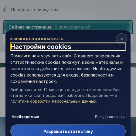
Перейти к списку тем
Сейчас на странице
0 пользователей
×
Нет пользователей, просматривающих эту страницу.
КОНФИДЕНЦИАЛЬНОСТЬ
Настройки cookies
Помогите нам улучшать сайт. С вашего разрешения
Главная
Вселенная Живой Эзотерики
Философия, религия, у
статистические cookies покажут, какие материалы и
возможности действительно полезны. Необходимые
cookies используются для входа, безопасности и
сохранения настроек.
Выбор хранится 12 месяцев или до его изменения. Без
IPS Theme
by
IPSFocus
Политика конфиденциальности
статистики сайт продолжит работать. Подробнее — в
Обратная связь
Настройки cookies
политике обработки персональных данных
.
copyright © 2026 Живая Эзотерика
Powered by Invision Community
Необходимые
Всегда активны
Разрешить статистику