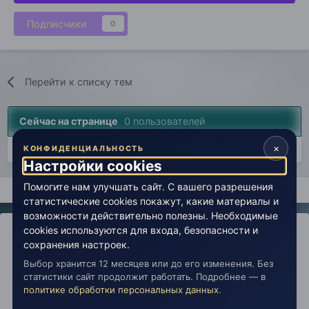
Подписчики
0
Перейти к списку тем
Сейчас на странице
0 пользователей
×
Нет пользователей, просматривающих эту страницу.
КОНФИДЕНЦИАЛЬНОСТЬ
Настройки cookies
Помогите нам улучшать сайт. С вашего разрешения
Главная
Лаборатория
История
Сила мысли и слова, ар
статистические cookies покажут, какие материалы и
возможности действительно полезны. Необходимые
cookies используются для входа, безопасности и
сохранения настроек.
Выбор хранится 12 месяцев или до его изменения. Без
IPS Theme
by
IPSFocus
Политика конфиденциальности
статистики сайт продолжит работать. Подробнее — в
Обратная связь
Настройки cookies
политике обработки персональных данных
.
copyright © 2026 Живая Эзотерика
Powered by Invision Community