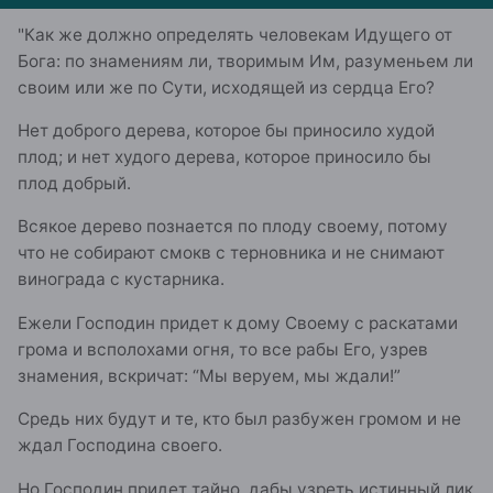
"Как же должно определять человекам Идущего от
Бога: по знамениям ли, творимым Им, разуменьем ли
своим или же по Сути, исходящей из сердца Его?
Нет доброго дерева, которое бы приносило худой
плод; и нет худого дерева, которое приносило бы
плод добрый.
Всякое дерево познается по плоду своему, потому
что не собирают смокв с терновника и не снимают
винограда с кустарника.
Ежели Господин придет к дому Своему с раскатами
грома и всполохами огня, то все рабы Его, узрев
знамения, вскричат: “Мы веруем, мы ждали!”
Средь них будут и те, кто был разбужен громом и не
ждал Господина своего.
Но Господин придет тайно, дабы узреть истинный лик