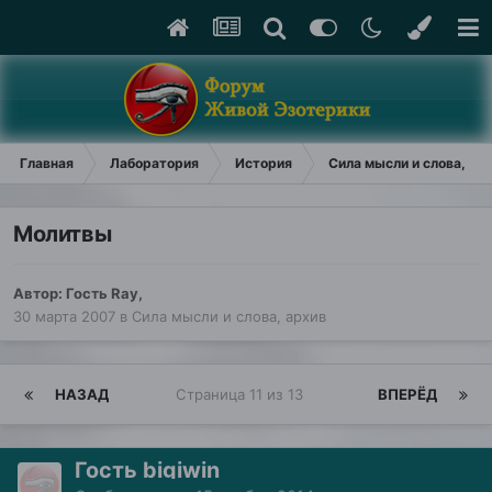
Главная
Лаборатория
История
Сила мысли и слова, ар
Молитвы
Автор: Гость Ray,
30 марта 2007
в
Сила мысли и слова, архив
НАЗАД
Страница 11 из 13
ВПЕРЁД
Гость bigiwin