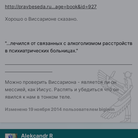
http://pravbeseda.ru...age=book&id=927
Хорошо о Виссарионе сказано.
"...лечился от связанных с алкоголизмом расстройств
в психиатрических больницах."
___________________________________________________________
______________________
Можно проверить Виссариона - является ли он
мессией, как Иисус. Распять и убедиться что он
явился к нам в тонком теле.
Изменено
19 ноября 2014
пользователем bigiwin
Alekcandr R