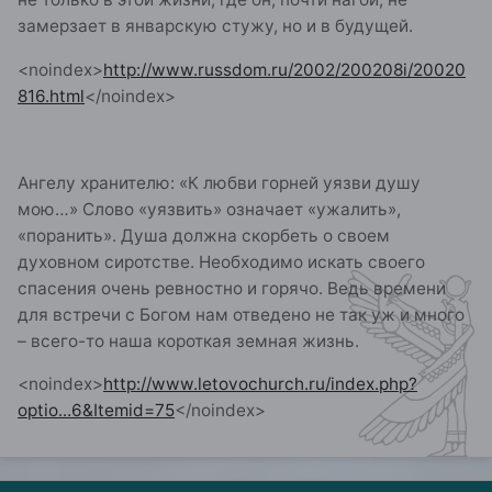
замерзает в январскую стужу, но и в будущей.
<noindex>
http://www.russdom.ru/2002/200208i/20020
816.html
</noindex>
Ангелу хранителю: «К любви горней уязви душу
мою…» Слово «уязвить» означает «ужалить»,
«поранить». Душа должна скорбеть о своем
духовном сиротстве. Необходимо искать своего
спасения очень ревностно и горячо. Ведь времени
для встречи с Богом нам отведено не так уж и много
– всего-то наша короткая земная жизнь.
<noindex>
http://www.letovochurch.ru/index.php?
optio...6&Itemid=75
</noindex>