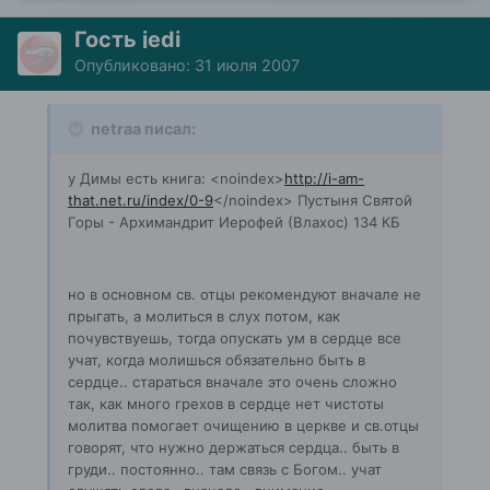
Гость jedi
Опубликовано:
31 июля 2007
netraa писал:
у Димы есть книга:
<noindex>
http://i-am-
that.net.ru/index/0-9
</noindex>
Пустыня Святой
Горы - Архимандрит Иерофей (Влахос) 134 КБ
но в основном св. отцы рекомендуют вначале не
прыгать, а молиться в слух потом, как
почувствуешь, тогда опускать ум в сердце все
учат, когда молишься обязательно быть в
сердце.. стараться вначале это очень сложно
так, как много грехов в сердце нет чистоты
молитва помогает очищению в церкве и св.отцы
говорят, что нужно держаться сердца.. быть в
груди.. постоянно.. там связь с Богом.. учат