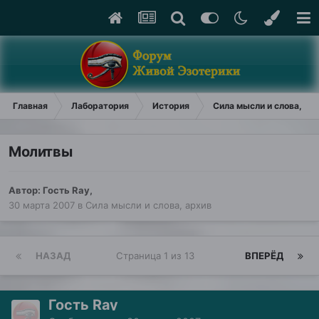
Главная
Лаборатория
История
Сила мысли и слова, ар
Молитвы
Автор: Гость Ray,
30 марта 2007
в
Сила мысли и слова, архив
НАЗАД
Страница 1 из 13
ВПЕРЁД
Гость Ray