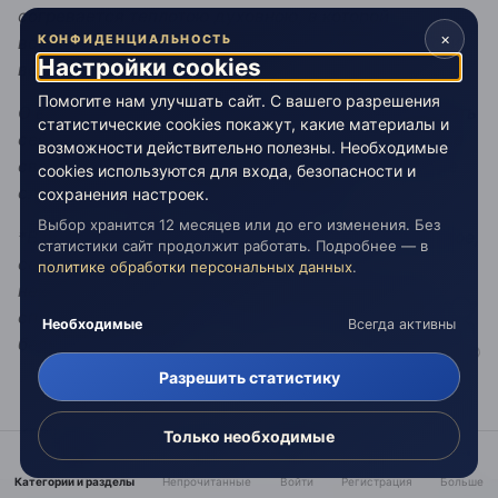
согревается теплотою духовною, в которой
×
КОНФИДЕНЦИАЛЬНОСТЬ
воссиявает свет Христов, исполняя мира и радости
Настройки cookies
всего внутреннего человека.
Помогите нам улучшать сайт. С вашего разрешения
О всем мы должны благодарить Господа и предавать
статистические cookies покажут, какие материалы и
себя Его воле; должны также представлять Ему все
возможности действительно полезны. Необходимые
свои мысли, слова и деяния и стараться, чтобы все
cookies используются для входа, безопасности и
служило только к Его благоугождению.
сохранения настроек.
Выбор хранится 12 месяцев или до его изменения. Без
*В русском переводе: "Молитва есть оружие великое,
статистики сайт продолжит работать. Подробнее — в
сокровище неоскудевающее, богатство
политике обработки персональных данных
.
неистощимое, пристань безмятежная, основание
спокойствия; молитва - корень, источник и мать
Необходимые
Всегда активны
бесчисленных благ".
Разрешить статистику
<noindex>
http://keliya.net.ru/forum/8-114-1
</noindex>
Только необходимые
Категории и разделы
Непрочитанные
Войти
Регистрация
Больше