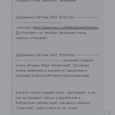
слушать слова.. вначале.. внимание
Добавлено (28 Янв 2007, 10:02 Pm) ---------------
------------------------------
<noindex>
http://www.wco.ru/biblio/books/feofanz
7/
</noindex>
св. Феофан Затворник очень
хорошо описывает
Добавлено (28 Янв 2007, 10:04 Pm) ---------------
------------------------------ духовник подарил
книгу: Игумен Марк (Лозинский) "Духовная
жизнь мирянина и монаха по творениям и
письмам Епископа Игнатия (Брянчанинова)
в инете только первая часть - для мирян.. и ее
нас не продают спроси у друзей или в
библиотеке (монастыря) там много именно
"практики", советы многих св. отцов