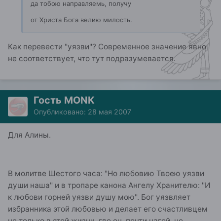
да тобою направляемь, получу
от Христа Бога велию милость.
Как перевести "уязви"? Современное значение явно
не соответствует, что тут подразумевается.
Гость MONK
Опубликовано:
28 мая 2007
Для Алины.
В молитве Шестого часа: "Но любовию Твоею уязви
души наша" и в тропаре канона Ангелу Хранителю: "И
к любови горней уязви душу мою". Бог уязвляет
избранника этой любовью и делает его счастливцем
не только в этой жизни, где он, почти нагой, не