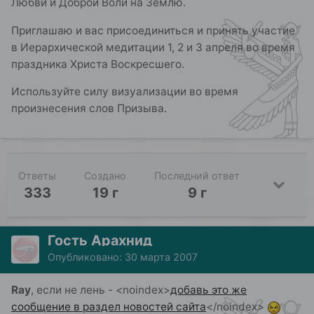
Любви и Доброй Воли на Землю.
Приглашаю и вас присоединиться и принять участие
в Иерархической медитации 1, 2 и 3 апреля во время
праздника Христа Воскресшего.
Используйте силу визуализации во время
произнесения слов Призыва.
Ответы
Создано
Последний ответ
333
19 г
9 г
Гость Арахнид
Опубликовано:
30 марта 2007
Ray
, если не лень -
<noindex>
добавь это же
сообщение в раздел новостей сайта
</noindex>