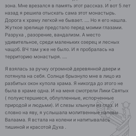
зона. Мне врезался в память этот рассказ. И вот 5 лет
назад я решила отыскать сама этот монастырь.
Дорога к храму легкой не бывает. .... Но я его нашла.
Жуткое зрелище предстало перед моими глазами.
Разруха , разорение, вандализм. А место
удивительное, среди маленьких озерец и лесных
чащоб. ВЧ там уже не было. И я пробралась на
территорию монастыря. ....
Я взялась за ручку огромной деревянной двери и
потянула на себя. Солнце брызнуло мне в лицо из
разбитых окон купола храма. Я никогда до этого не
была в храме одна. И на меня смотрели Лики Святых
( полуистершиеся, облупленные, испорченные
природой и людьми). И слезы хлынули из глаз. И
словно на яву, я услышала молитвенные напевы
Валаама. Я встала на колени и напитывалась
тишиной и красотой Духа .