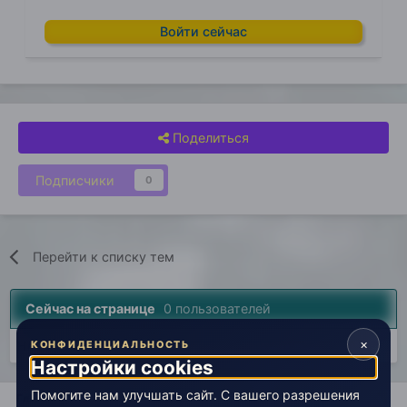
Войти сейчас
Поделиться
Подписчики
0
Перейти к списку тем
Сейчас на странице
0 пользователей
×
Нет пользователей, просматривающих эту страницу.
КОНФИДЕНЦИАЛЬНОСТЬ
Настройки cookies
Помогите нам улучшать сайт. С вашего разрешения
Главная
Вселенная Живой Эзотерики
Эзотерика
Кризис