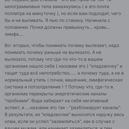
килограммовые тела замахнулись ( а это почти
поллитра на минуточку ), но если вам подходит, чего
бы и не выпивать. Я пью по стакану. Начинала с
половинки. Почки должны привыкнуть... кровь...
лимфа....
Во- вторых, чтобы понимать почему вылезает, надо
понимать почему раньше не вылезало. А не
вылезало, потому что где-то что-то в вашем
организме нашло себе ( назовем это ) "кладовочку" и
тащит туда всё непотребство...... а почему туда, а не в
нормальный утиль ( почки, кишечник, лимфатическая
система и потоотделение ) ? Потому что, где-то в
организме перекрыты энергетические каналы
"пробками". Вода забирает на себя негативный
аспект, и ....назовем это так - "разблокирует каналы".
В результате, из "кладовочки" выносится наружу весь
хлам, если он успел "заземлиться", как в случае с
вашим мужем, или начинает заземляться, и тем