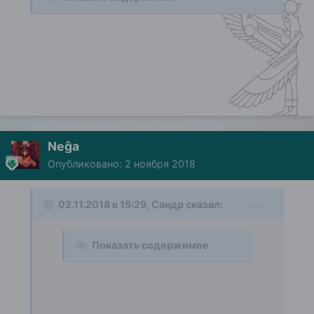
Neĝa
Опубликовано:
2 ноября 2018
02.11.2018 в 15:29,
Сандр
сказал:
Показать содержимое