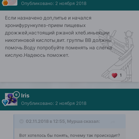
Опубликовано:
2 ноября 2018
Если назначено доп,питье и начался
хронифурункулез-прием пищевых
дрожжей,настоящий ржаной хлеб.иньекции
никотиновой кислоты,вит. группы ВВ должны
помочь.Воду попробуйте поменять на слегка
кислую.Надеюсь поможет.
1
Iris
Опубликовано:
2 ноября 2018
02.11.2018 в 12:55,
Мурша
сказал:
Вот хотелось бы понять, почему так происходит?