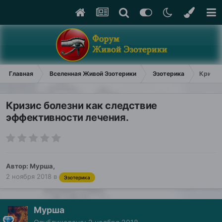
Главная
Вселенная Живой Эзотерики
Эзотерика
Кризис
Кризис болезни как следствие
эффективности лечения.
Автор:
Мурша
,
2 ноября 2018
в
Эзотерика
Мурша