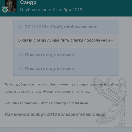
Сандр
Опубликовано:
2 ноября 2018
02.11.2018 в 13:49,
rainbow
сказал:
В связи с этим лучше пить слегка подсоленной -
Показать содержимое
Показать содержимое
Легенда, убери все плиз в спойлер, у меня тут с редактированием траблы, а то
влезла со своим в тему Мурши, а спросить оч хочется....
уже сама справилась, цитаты в спойлер не хотят никак...
Изменено
2 ноября 2018
пользователем Сандр