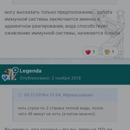
могу высказать только предположение... работа
иммунной системы заключается именно в
адекватном реагировании, вода способствует
оживлению иммунной системы, начинается борьба
1
1
Legenda
Опубликовано:
2 ноября 2018
02.11.2018 в 12:24,
Мурша
сказал:
пить утром по 2 стакана теплой воды, после
чего 45 минут не есть (а потом можно)).
Во-первых, два стакана - это вы, прям на 150-ти