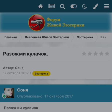
Главная
Вселенная Живой Эзотерики
Эзотерика
Разожм
Разожми кулачок.
Автор:
Соня
,
17 октября 2017
в
Эзотерика
Соня
Опубликовано:
17 октября 2017
Разожми кулачок