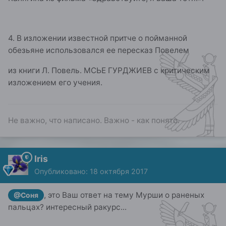
4. В изложении известной притче о пойманной
обезьяне использовался ее пересказ Повелем
из книги Л. Повель. МСЬЕ ГУРДЖИЕВ с критическим
изложением его учения.
Не важно, что написано. Важно - как понято.
Iris
Опубликовано:
18 октября 2017
, это Ваш ответ на тему Мурши о раненых
@Соня
пальцах? интересный ракурс...