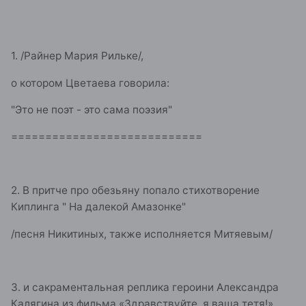
1. /Райнер Мария Рильке/,
о котором Цветаева говорила:
"Это не поэт - это сама поэзия"
============================
2. В притче про обезьяну попало стихотворение
Киплинга " На далекой Амазонке"
/песня Никитиных, также исполняется Митяевым/
3. и сакраментальная реплика героини Александра
Калягина из фильма «Здравствуйте, я ваша тетя!».