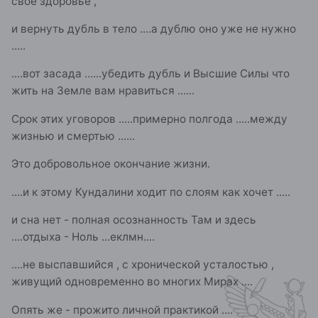
своё здоровье ,
и вернуть дубль в тело ....а дублю оно уже не нужно
.....
....вот засада ......убедить дубль и Высшие Силы что
жить на Земле вам нравиться ......
Срок этих уговоров .....примерно полгода .....между
жизнью и смертью ......
Это добровольное окончание жизни.
....и к этому Кундалини ходит по слоям как хочет .....
и сна нет - полная осознанность Там и здесь
....отдыха - Ноль ...еклмн....
....не выспавшийся , с хронической усталостью ,
живущий одновременно во многих Мирах ....
Опять же - прожито личной практикой ....