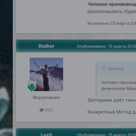
Человек проникающ
реализовывать Идею
Изменено
15 марта 2
Stalker
Опубликовано:
15 марта 201
Цитата
Человек проника
физическом Мир
Форумчанин
Эзотеризм даёт техн
995
Конкретный Метод 
Luch
Опубликовано:
16 марта 201