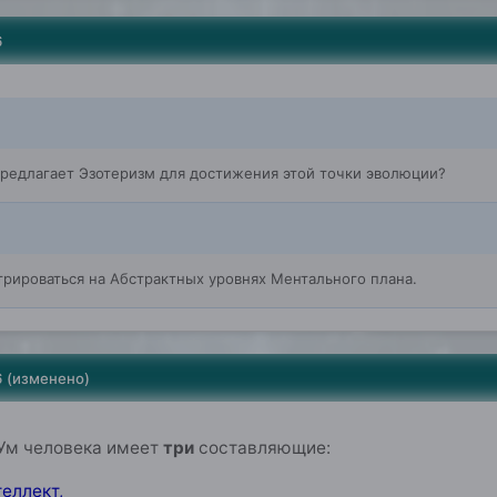
6
предлагает Эзотеризм для достижения этой точки эволюции?
трироваться на Абстрактных уровнях Ментального плана.
6
(изменено)
 Ум человека имеет
три
составляющие:
теллект,