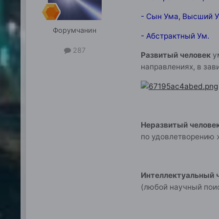
- Сын Ума, Высший У
Форумчанин
- Абстрактный Ум.
287
Развитый человек
ум
направлениях, в зав
Неразвитый челове
по удовлетворению 
Интеллектуальный 
(любой научный поис