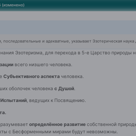
6
(изменено)
ия, последовательные и адекватные, указывает Эзотерическая наука
нания Эзотеризма, для перехода в 5-е Царство природы 
зации
всего низшего человека.
ие
Субъективного аспекта
человека.
ших оболочек человека
с Душой
.
а
Испытаний
, ведущих к Посвящению.
та.
одразумевает
определённое развитие
собственной природы
акты с Бесформенными мирами будут невозможны.