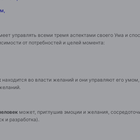
м,
еет управлять всеми тремя аспектами своего Ума и спо
исимости от потребностей и целей момента:
к
находится во власти желаний и они управляют его умом,
желаний.
человек
может, приглушив эмоции и желания, сосредоточ
к и разработка).