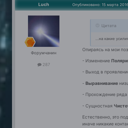
Luch
Опубликовано:
15 марта 201
Цитата
...на какие усил
Опираясь на мои поз
Форумчанин
- Изменение
Поляри
287
- Выход в проявлен
-
Выравнивание
низ
- Прохождение ряд
- Сущностная
Чисто
Естественно, это п
иначе никакие конт