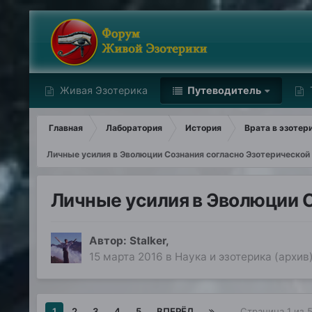
Живая Эзотерика
Путеводитель
Главная
Лаборатория
История
Врата в эзотер
Личные усилия в Эволюции Сознания согласно Эзотерической
Личные усилия в Эволюции С
Автор:
Stalker
,
15 марта 2016
в
Наука и эзотерика (архив
1
2
3
4
5
ВПЕРЁД
Страница 1 из