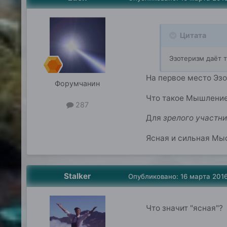
Цитата
Эзотеризм даёт 
На первое место Эз
Форумчанин
Что такое Мышление 
287
Для
зрелого участни
Ясная и сильная М
Stalker
Опубликовано:
16 марта 201
Что значит "ясная"?