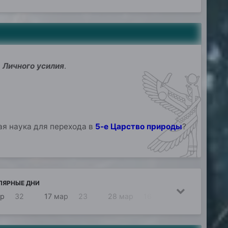
с
Личного усилия
.
ая наука для перехода в
5-е Царство природы
?
ЛЯРНЫЕ ДНИ
ар
32
17 мар
23
28 мар
16
21 мар
14