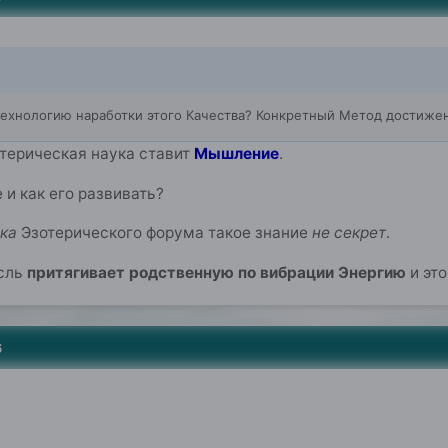
технологию наработки этого Качества? Конкретный Метод достиже
отерическая наука ставит
Мышление
.
и как его развивать?
ка
Эзотерического форума такое знание
не секрет
.
ысль
притягивает родственную по вибрации Энергию
и эт
6