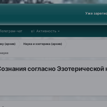
Уже зареги
Телеграм-чат
Активность
ику (архив)
Наука и эзотерика (архив)
 науке
ознания согласно Эзотерической 
)
 5