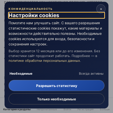
рассматривается как негативное явление, которое
препятствует установлению и воспроизводству
×
КОНФИДЕНЦИАЛЬНОСТЬ
этических норм сетевого взаимодействия и
Настройки cookies
конструктивной работе групп[3].
Помогите нам улучшать сайт. С вашего разрешения
статистические cookies покажут, какие материалы и
возможности действительно полезны. Необходимые
cookies используются для входа, безопасности и
По мнению первой исследовательницы троллинга
сохранения настроек.
Джудит Донат, троллинг — это «игра в подделку
Выбор хранится 12 месяцев или до его изменения. Без
личности, но без согласия большинства игроков, не
статистики сайт продолжит работать. Подробнее — в
сознающих участия в этой игре»[8].
политике обработки персональных данных
.
Необходимые
Всегда активны
Исследователь Р. Внебрачных называет очевидной
параллель троллинга с явлением энергетического
Разрешить статистику
вампиризма[3]. По мнению автора, высказанному в
конце 2011 года, наиболее успешные тролли
Только необходимые
способны создать напряжение в целом ряде
сообществ, осуществляя сталкивание их между
Категории и разделы
Непрочитанные
Войти
Регистрация
Больше