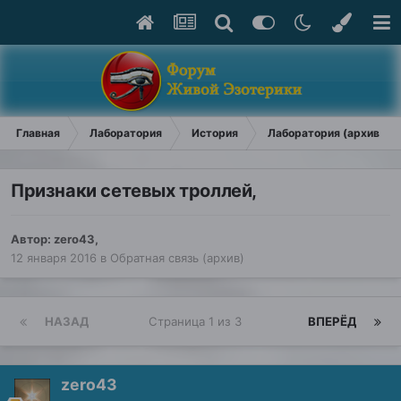
Главная
Лаборатория
История
Лаборатория (архив)
Признаки сетевых троллей,
Автор:
zero43
,
12 января 2016
в
Обратная связь (архив)
НАЗАД
Страница 1 из 3
ВПЕРЁД
zero43