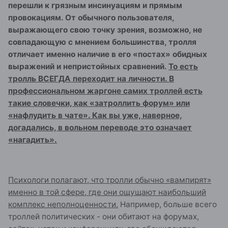
перешли к грязным инсинуациям и прямым
провокациям. От обычного пользователя,
выражающего свою точку зрения, возможно, не
совпадающую с мнением большинства, тролля
отличает именно наличие в его «постах» обидных
выражений и непристойных сравнений.
То есть
тролль ВСЕГДА переходит на личности. В
профессиональном жаргоне самих троллей есть
такие словечки, как «затроллить форум» или
«нафлудить в чате». Как вы уже, наверное,
догадались, в вольном переводе это означает
«нагадить».
Психологи полагают, что тролли обычно «вампирят»
именно в той сфере, где они ощущают наибольший
комплекс неполноценности.
Например, больше всего
троллей политических - они обитают на форумах,