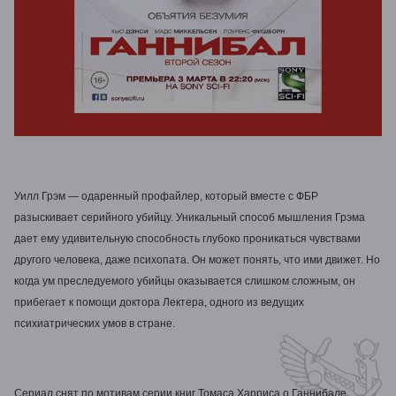
Уилл Грэм — одаренный профайлер, который вместе с ФБР
разыскивает серийного убийцу. Уникальный способ мышления Грэма
дает ему удивительную способность глубоко проникаться чувствами
другого человека, даже психопата. Он может понять, что ими движет. Но
когда ум преследуемого убийцы оказывается слишком сложным, он
прибегает к помощи доктора Лектера, одного из ведущих
психиатрических умов в стране.
Сериал снят по мотивам серии книг Томаса Харриса
о Ганнибале