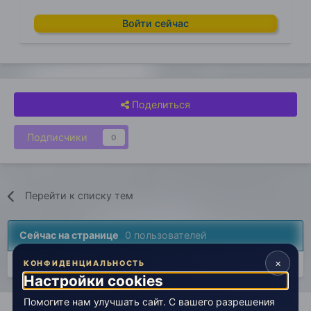
Войти сейчас
Поделиться
Подписчики
0
Перейти к списку тем
Сейчас на странице
0 пользователей
×
Нет пользователей, просматривающих эту страницу.
КОНФИДЕНЦИАЛЬНОСТЬ
Настройки cookies
Помогите нам улучшать сайт. С вашего разрешения
Главная
Открытый космос
Иные пути
Фильм - фильм - 