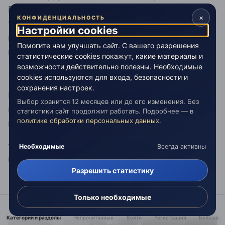
Будды, и стоит стать Буддой, и мир будет
×
КОНФИДЕНЦИАЛЬНОСТЬ
твоим сном. Так объясни мне, учитель, как
Настройки cookies
может быть в одном мире несколько
Помогите нам улучшать сайт. С вашего разрешения
пробудившихся?
статистические cookies покажут, какие материалы и
возможности действительно полезны. Необходимые
cookies используются для входа, безопасности и
сохранения настроек.
В этот момент порыв ветра взметнулся вверх
Выбор хранится 12 месяцев или до его изменения. Без
по склону, и тысячи газет с повозки взлетели
статистики сайт продолжит работать. Подробнее — в
политике обработки персональных данных
.
высоко в воздух.
— Посмотри, — сказал учитель, — газет так
Необходимые
Всегда активны
много, а текст в них во всех одинаковый.
Разрешить статистику
Только необходимые
И ученик просветлился
Категории и разделы
Непрочитанные
Войти
Регистрация
Больше