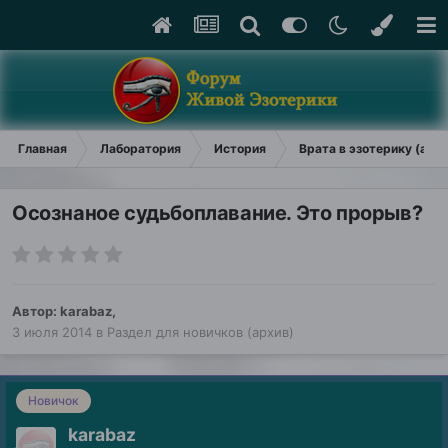
Главная
Лаборатория
История
Врата в эзотерику (арх
Осознаное судьбоплавание. Это прорыв?
Автор:
karabaz
,
3 июля 2014
в
Раздел для новичков (архив)
Новичок
karabaz