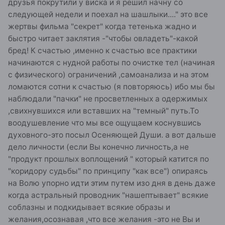
друзья покрутили у виска и я решил начну со
следующей недели и поехал на шашлыки...." это все
жертвы фильма "секрет" когда тетенька жадно и
быстро читает заклятия -"чтобы овладеть"-какой
бред! К счастью ,именно к счастью все практики
начинаются с нудной работы по очистке тел (начиная
с физического) ограничений ,самоанализа и на этом
ломаются сотни к счастью (я повторяюсь) ибо мы бы
наблюдали "пачки" не просветленных а одержимых
,свихнувшихся или вставших на "темный" путь.То
воодушевление что мы все ощущаем коснувшись
духовного-это посыл Осеняющей Души. а вот дальше
дело личности (если Вы конечно личность,а не
"продукт прошлых воплощений " который катится по
"коридору судьбы" по принципу "как все") опираясь
на Волю упорно идти этим путем изо дня в день даже
когда астральный проводник "нашептывает" всякие
соблазны и подкидывает всякие образы и
желания,осознавая ,что все желания -это не Вы и