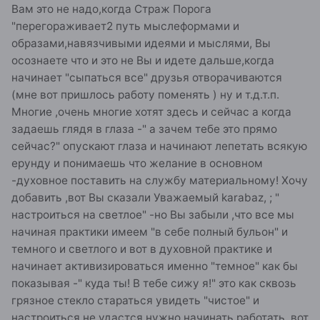
Вам это не надо,когда Страж Порога
"перегораживает2 путь мыслеформами и
образами,навязчивыми идеями и мыслями, Вы
осознаете что и это не Вы и идете дальше,когда
начинает "сыпаться все" друзья отворачиваются
(мне вот пришлось работу поменять ) ну и т.д.т.п.
Многие ,очень многие хотят здесь и сейчас а когда
задаешь глядя в глаза -" а зачем тебе это прямо
сейчас?" опускают глаза и начинают лепетать всякую
ерунду и понимаешь что желание в основном
-духовное поставить на службу материальному! Хочу
добавить ,вот Вы сказали Уважаемый karabaz, ; "
настроиться на светлое" -но Вы забыли ,что все мы
начиная практики имеем "в себе полный бульон" и
темного и светлого и вот в духовной практике и
начинает активизироваться именно "темное" как бы
показывая -" куда ты! В тебе сижу я!" это как сквозь
грязное стекло стараться увидеть "чистое" и
настроиться не удастся нужно начинать работать ,вот