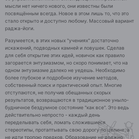
мысли нет ничего нового, они известны были
посвящённым всегда. Новое в этом лишь то, что это
стало открыто и доступно любому. Массовый вариант
раджа-йоги.
Разумеется, в этих новых "учениях" достаточно
искажений, подводных камней и ловушек. Сделав
для себя открытие этих идей, новичок как правило
загорается энтузиазмом, но скоро понимает, что на
одном энтузиазме далеко не уедешь. Необходимо
более глубокое и подробное изучение методов,
собственный поиск и практический опыт. Многие
отступаются, не получив обещанных скорых
результатов, возвращаются в традиционное уныло-
будничное бездумное состояние "как все". Это ведь
действительно непросто - каждый день
переделывать себя, ломать сложившиеся
стереотипы, протаптывать свою дорогу по целине, а
не идти тропою предков. Образование не должно