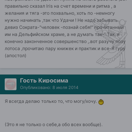
правильно сказал lris на счет времени и ритма , а
желания и тяга -это похвально, хоть по -немногу
нужно начинать ,так что Удачи ! Не надо забывать
девиз Сократа-"человек -познай себя!" прочитанный
им на Дельфийском храме, а не думать так-" Так, я
конечно законченное совершенство ,.вот разучу позу
лотоса ,прочитаю пару книжек и практик и все-Я гуру
(апостол)
Гость Киросима
Опубликовано:
8 июля 2014
Я всегда делаю только то, что могу/хочу.
(Это я не только о себе,а обо всех вообще).