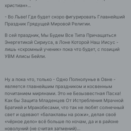
христиан»...
- Во Льве! Где будет скоро фигурировать Главнейший
Праздник Грядущей Мировой Религии.
В сей праздник, Мы Будем Все Типа Причащаться
Энергетикой Сириуса, в Лоне Которой Наш Иисус -
лишь «скромный ученик» пока что будет, с позиций
УВМ Алисы Бейли.
Ну а пока что, только - Одно Полнолунье в Овне -
является главнейшим праздником и косвенным
почитанием мирянами. Это не Безызвестная Пасха!
Как бы Защита Младенцев От Истребления Мрачной
Братией и Мракобесами, что так не любят солнечный
свет и одевают «балаклавы на рожи», делая своё
«чёрное дело» всё больше по ночам, да и в районе
новолуний (не считая затмений)...