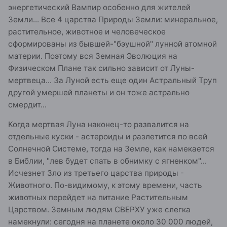
энергетический Вампир особенно для жителей
Земли... Все 4 царства Природы Земли: минеральное,
растительное, животное и человеческое
сформированы из бывшей-"бэушной" лунной атомной
материи. Поэтому вся Земная Эволюция на
Физическом Плане так сильно зависит от Луны-
мертвеца... За Луной есть еще один Астральный Труп
другой умершей планеты и он тоже астрально
смердит...
Когда мертвая Луна наконец-то развалится на
отдельные куски - астероиды и разлетится по всей
Солнечной Системе, тогда на Земле, как намекается
в Библии, "лев будет спать в обнимку с ягненком"...
Исчезнет Зло из третьего царства природы -
Животного. По-видимому, к этому времени, часть
животных перейдет на питание Растительным
Царством. Земным людям СВЕРХУ уже слегка
намекнули: сегодня на планете около 30 000 людей,