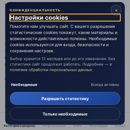
которые, кто вообще не ест, а кто и не ест и ни пьет
×
жидкости, как Баранова...
КОНФИДЕНЦИАЛЬНОСТЬ
Настройки cookies
Люди едят материальную пищу чтобы взять от нее
Помогите нам улучшать сайт. С вашего разрешения
живительную энергию. А "пранаеды" научились брать
статистические cookies покажут, какие материалы и
живительную энергию из окружающего
возможности действительно полезны. Необходимые
энергетического пространства. Значит, впереди
cookies используются для входа, безопасности и
земное человечество ждут будущие биологические и
сохранения настроек.
физиологические новые эволюционные изменения:
Выбор хранится 12 месяцев или до его изменения. Без
исчезнет за ненадобностью желудочно-кишечный
статистики сайт продолжит работать. Подробнее — в
политике обработки персональных данных
.
тракт. Вот кайф-то будет!!!... Сегодня земные люди
питаются трупным мясом убитых животных - МСТЯТ
за те дремучие времена Лемурии, когда гигантские
Необходимые
Всегда активны
животные миллиардами пожирали первых полу-
Разрешить статистику
животных людей. А несколько миллионов нынешних
земных людей - вегетарианцы, живут и в ус не дуют...
Только необходимые
Если эзотерист питается трупным мясом убитых
животных, если в его низших телах пока много
Категории и разделы
Непрочитанные
Войти
Регистрация
Больше