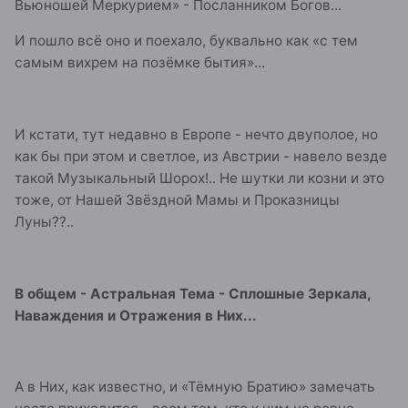
Вьюношей Меркурием» - Посланником Богов...
И пошло всё оно и поехало, буквально как «с тем
самым вихрем на позёмке бытия»...
И кстати, тут недавно в Европе - нечто двуполое, но
как бы при этом и светлое, из Австрии - навело везде
такой Музыкальный Шорох!.. Не шутки ли козни и это
тоже, от Нашей Звёздной Мамы и Проказницы
Луны??..
В общем - Астральная Тема - Сплошные Зеркала,
Наваждения и Отражения в Них...
А в Них, как известно, и «Тёмную Братию» замечать