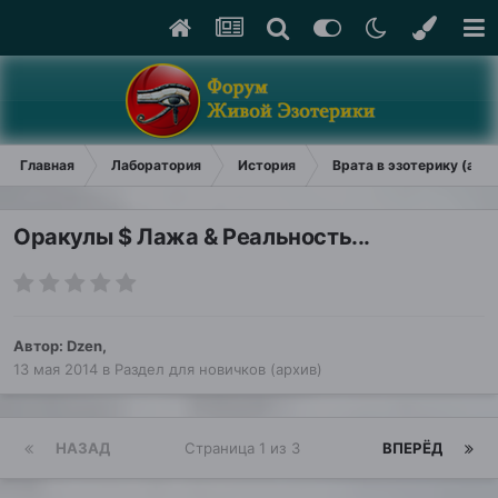
Главная
Лаборатория
История
Врата в эзотерику (арх
Оракулы $ Лажа & Реальность...
Автор:
Dzen
,
13 мая 2014
в
Раздел для новичков (архив)
НАЗАД
Страница 1 из 3
ВПЕРЁД