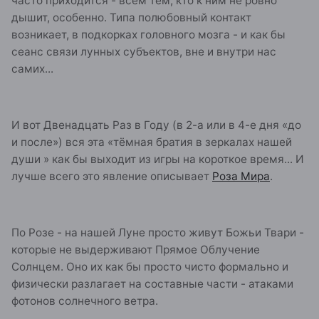
часто приходится - всем тем, кто к ним не ровно
дышит, особенно. Типа полюбовный контакт
возникает, в подкорках головного мозга - и как бы
сеанс связи лунных субъектов, вне и внутри нас
самих...
И вот Двенадцать Раз в Году (в 2-а или в 4-е дня «до
и после») вся эта «тёмная братия в зеркалах нашей
души » как бы выходит из игры на короткое время... И
лучше всего это явление описывает
Роза Мира
.
По Розе - на нашей Луне просто живут Божьи Твари -
которые не выдерживают Прямое Облучение
Солнцем. Оно их как бы просто чисто формально и
физически разлагает на составные части - атаками
фотонов солнечного ветра.