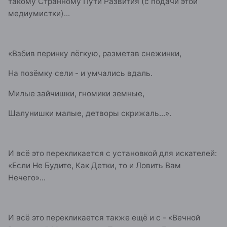
такому Странному Пути Развития (с подачи этой
медиумистки)...
«Взбив перинку лёгкую, разметав снежинки,
На позёмку сели - и умчались вдаль.
Милые зайчишки, гномики земные,
Шалунишки малые, детворы скрижаль...».
И всё это перекликается с установкой для искателей:
«Если Не Будите, Как Детки, то и Ловить Вам
Нечего»...
И всё это перекликается также ещё и с - «Вечной