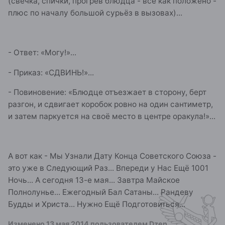
(свечка, спички, прогрев блюдца - всё как положено -
плюс по началу большой сурьёз в вызовах)...
- Ответ: «Могу!»...
- Приказ: «СДВИНЬ!»...
- Повиновение: «Блюдце отъезжает в сторону, берт
разгон, и сдвигает коробок ровно на один сантиметр,
и затем паркуется на своё место в центре оракула!»...
А вот как - Мы Узнали Дату Конца Советского Союза -
это уже в Следующий Раз... Впереди у Нас Ещё 1001
Ночь... А сегодня 13-е мая... Завтра Майское
Полнолунье... Ежегодный Бал Сатаны... Рандеву
Будды и Христа... Нужно Ещё Подготовиться...
Изменено
13 мая 2014
пользователем Dzen