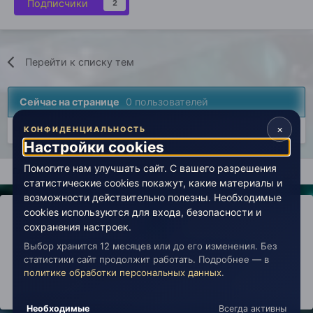
Подписчики
2
Перейти к списку тем
Сейчас на странице
0 пользователей
×
Нет пользователей, просматривающих эту страницу.
КОНФИДЕНЦИАЛЬНОСТЬ
Настройки cookies
Помогите нам улучшать сайт. С вашего разрешения
Главная
Вселенная Живой Эзотерики
Магия
Сила мысли
статистические cookies покажут, какие материалы и
возможности действительно полезны. Необходимые
cookies используются для входа, безопасности и
сохранения настроек.
Выбор хранится 12 месяцев или до его изменения. Без
IPS Theme
by
IPSFocus
Политика конфиденциальности
статистики сайт продолжит работать. Подробнее — в
Обратная связь
Настройки cookies
политике обработки персональных данных
.
copyright © 2026 Живая Эзотерика
Powered by Invision Community
Необходимые
Всегда активны