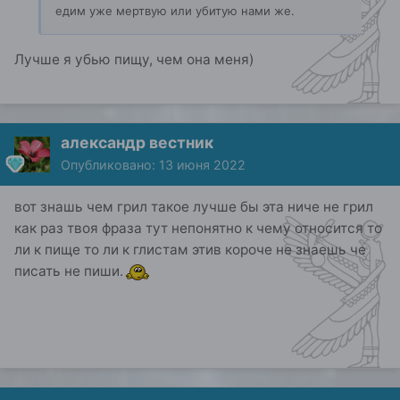
едим уже мертвую или убитую нами же.
Лучше я убью пищу, чем она меня)
александр вестник
Опубликовано:
13 июня 2022
вот знашь чем грил такое лучше бы эта ниче не грил
как раз твоя фраза тут непонятно к чему относится то
ли к пище то ли к глистам этив короче не знаешь че
писать не пиши.