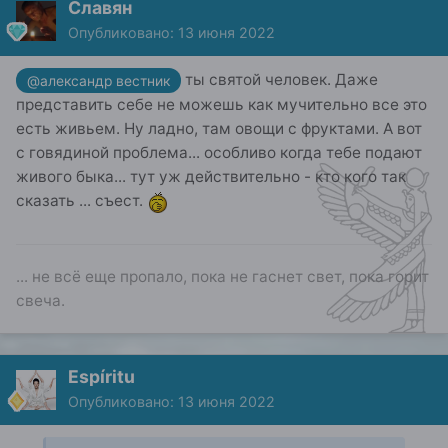
Славян
Опубликовано:
13 июня 2022
ты святой человек. Даже
@александр вестник
представить себе не можешь как мучительно все это
есть живьем. Ну ладно, там овощи с фруктами. А вот
с говядиной проблема... особливо когда тебе подают
живого быка... тут уж действительно - кто кого так
сказать ... съест.
... не всё еще пропало, пока не гаснет свет, пока горит
свеча.
Espíritu
Опубликовано:
13 июня 2022