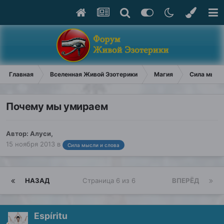
Главная
Вселенная Живой Эзотерики
Магия
Сила мысли
Почему мы умираем
Автор:
Алуси
,
15 ноября 2013
в
Сила мысли и слова
НАЗАД
Страница 6 из 6
ВПЕРЁД
Espíritu