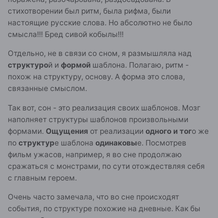
стихотворении был ритм, была рифма, были
настоящие русские слова. Но абсолютно не было
смысла!!! Бред сивой кобылы!!!
Отдельно, не в связи со сном, я размышляла над
структуро
й и
формой
шаблона. Полагаю, ритм -
похож на структуру, основу. А форма это слова,
связанные смыслом.
Так вот, сон - это реализация своих шаблонов. Мозг
наполняет структуры шаблонов произвольными
формами.
Ощущения
от реализации
одного и тог
о же
по
структур
е шаблона
одинаковы
е. Посмотрев
фильм ужасов, например, я во сне продолжаю
сражаться с монстрами, по сути отождествляя себя
с главным героем.
Очень часто замечала, что во сне происходят
события, по структуре похожие на дневные. Как бы