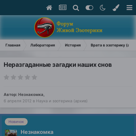
Главная
Лаборатория
История
Врата в эзотерику (арх
Неразгаданные загадки наших снов
Автор:
Незнакомка
,
6 апреля 2012
в
Наука и эзотерика (архив)
Новичок
Незнакомка