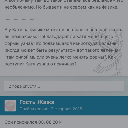
А вот почему там до такой степени всё реальное - это
необъяснимо. Но бывает и не совсем как на физике.
.............................
А у Кати на физике может и реально, в реальности то
вы незнакомы. Поблагодарит ли Катя меняющего
формы узнав что появившаяся изниоткуда болезнь
иногда может быть результатом вот такого явления:
"там силой мысли очень легко менять формы". Как
поступит Катя узнав о причинах?
2 года спустя...
Гость Жажа
Опубликовано:
2 февраля 2015
Сон приснился 08. 08.2014