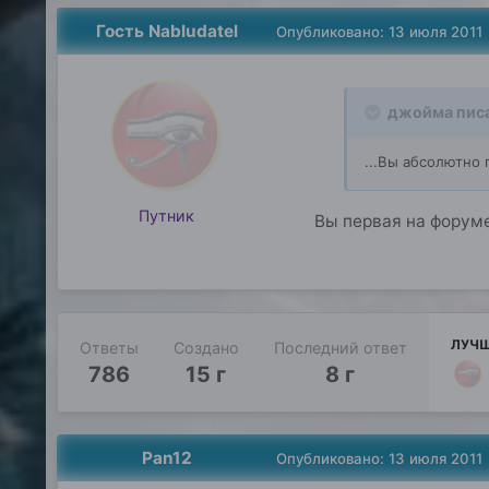
Гость Nabludatel
Опубликовано:
13 июля 2011
джойма писа
...Вы абсолютно 
Путник
Вы первая на форуме 
ЛУЧШ
Ответы
Создано
Последний ответ
786
15 г
8 г
Pan12
Опубликовано:
13 июля 2011