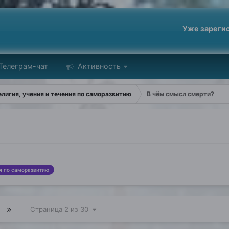
Уже зареги
Телеграм-чат
Активность
лигия, учения и течения по саморазвитию
В чём смысл смерти?
ия по саморазвитию
Страница 2 из 30