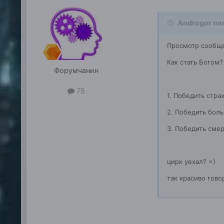
Androgor пи
Просмотр сообщен
Как стать Богом?
Форумчанин
75
1. Победить стра
2. Победить боль
3. Победить смер
цирк уехал? =)
так красиво гово