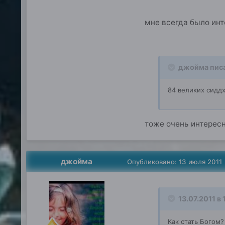
мне всегда было инт
джойма писа
84 великих сиддх
тоже очень интересна
джойма
Опубликовано:
13 июля 2011
13.07.2011 в 
Как стать Богом?