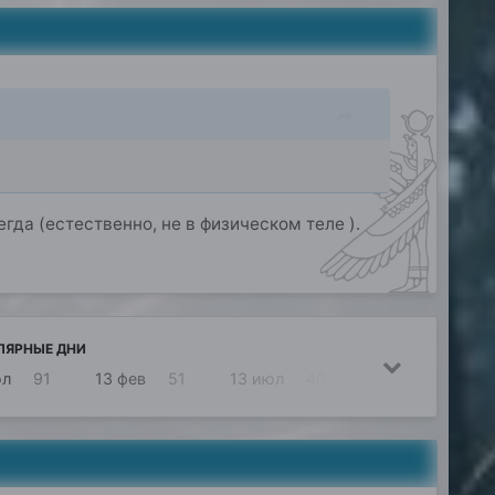
егда (естественно, не в физическом теле ).
ЛЯРНЫЕ ДНИ
юл
91
13 фев
51
13 июл
40
12 ноя
39