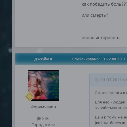
как победить боль??
или смерть?
очень интересно..
джойма
Опубликовано:
13 июля 2011
13.07.2011 в
Смысл смерти в 
Для нас - людей 
Форумчанин
выробатываютьс
Да и к тому же н
396
(войны, болезни
Город
омск