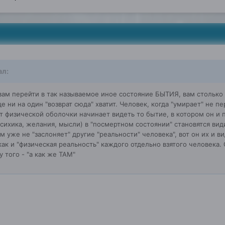
л:
 вам перейти в так называемое иное состояние БЫТИЯ, вам столько
е ни на один "возврат сюда" хватит. Человек, когда "умирает" не п
т физической оболочки начинает видеть то бытие, в котором он и 
психика, желания, мысли) в "посмертном состоянии" становятся ви
 уже не "заслоняет" другие "реальности" человека", вот он их и в
как и "физическая реальность" каждого отдельно взятого человека
 того - "а как же ТАМ"