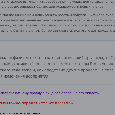
и это скорее выглядит как своебразная помощь, для уставшего че
м это уравновешивает баланс для рождаемости новых членов.
о знание.Мы можем лишь фантазировать и попугайничать про типо р
о когда человек очень нехочет заканчивать своё биологическое су
е ему не так страшно. Но только соль в том, что никто не может 
тивного бытия, а уж тем более выяснить смысл этого для каждого 
имали физическое тело как биологический организм, то С
торые уходили в "ясный свет" вместе с телом.Все реальн
ского тела тоже и, как следствие другие процессы в теле,
я изменения восприятия.
силу сказать ему правду в лицо без опасения его обидеть.
рых можно передать только взглядом.
и отбрось все остальное