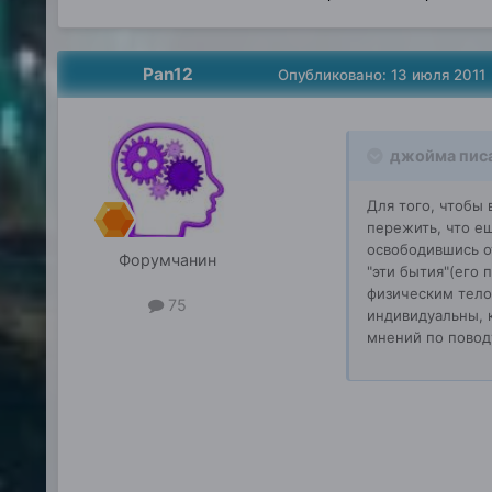
Pan12
Опубликовано:
13 июля 2011
джойма писа
Для того, чтобы
пережить, что ещ
освободившись о
Форумчанин
"эти бытия"(его 
физическим телом
75
индивидуальны, 
мнений по поводу