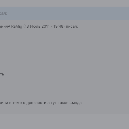
сал:
ияAlRaMig (13 Июль 2011 - 19:48) писал:
х
ть
рили в теме о древности а тут такое...мнда