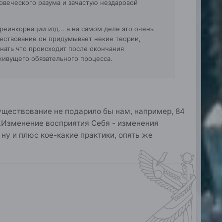
ловеческого разума и зачастую нездаровой
еинкорнации итд... а на самом деле это очень
ществование он придумывает некие теории,
знать что происходит после окончания
живущего обязательного процесса.
уществование не подарило бы нам, например, 84
о.Изменение восприятия Себя - изменения
 ну и плюс кое-какие практики, опять же