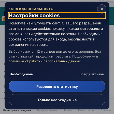
×
КОНФИДЕНЦИАЛЬНОСТЬ
Ray
Настройки cookies
Опубликовано:
13 апреля 2011
Помогите нам улучшать сайт. С вашего разрешения
статистические cookies покажут, какие материалы и
Trin писал:
возможности действительно полезны. Необходимые
cookies используются для входа, безопасности и
сохранения настроек.
И почему "вначале было Слово". И куда оно
потом девается...во что-то переходит?
Выбор хранится 12 месяцев или до его изменения. Без
статистики сайт продолжит работать. Подробнее — в
политике обработки персональных данных
.
Слово не только было в начале, оно есть и по сей
день. Весь мир, вся Вселенная - звучащее Слово
Необходимые
Всегда активны
Бога. Когда оно умолкнет, мир исчезнет.
Бог владеет Словом, человек - речью (множеством
Разрешить статистику
слов). Пока речи наши пусты и бессвязны, нам не
построить своего мира.
Только необходимые
Молчание - золото. Потому что молчание
Категории и разделы
Непрочитанные
Войти
Регистрация
Больше