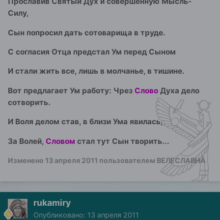
Прославив Святый Дух
и совершенную Мысль-
Силу,
Сын попросил дать сотоварища в труде.
С согласия Отца предстал Ум перед Сыном
И стали жить все, лишь в молчанье, в тишине.
Вот предлагает Ум работу: Чрез
Слово
Духа дело
сотворить.
И Воля делом став, в близи Ума явилась,
За Волей,
Словом
стал тут Сын творить...
Изменено
13 апреля 2011
пользователем ВЕЛЕСЛАВНА
rukamiry
Опубликовано:
13 апреля 2011