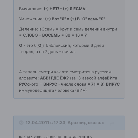
Вычитание:
(-) НЕТ! - (+) Я ЕСМЬ!
Умножение:
(+) Вот "Я" х (+) В "О"
семь
"Я"
Деление: вОсемь = Круг и семь делений внутри
= СЛОВО -
ВОСЕМЬ
= 88 = 16
= 7
О
- это б
_О_
г библейский, который 6 дней
творил, а на 7 день - почил.
А теперь смотри как это смотрится в русском
алфавите:
АБВ! ГДЕ ЁЖ?
(за "З"авесой алфа
ВИ
та
РУС
ского =
ВИРУС - число слова = 71
= 8
)
ВИРУС
иммунодефицита человека (ВИЧ)
12.04.2011 в 17:33, Арахнид сказал:
какая чушь... дальше не стал читать