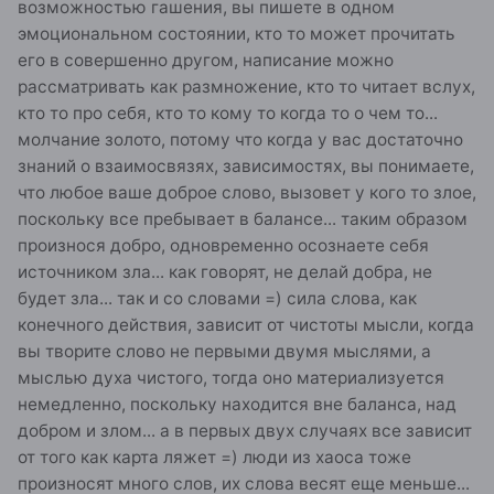
возможностью гашения, вы пишете в одном
эмоциональном состоянии, кто то может прочитать
его в совершенно другом, написание можно
рассматривать как размножение, кто то читает вслух,
кто то про себя, кто то кому то когда то о чем то...
молчание золото, потому что когда у вас достаточно
знаний о взаимосвязях, зависимостях, вы понимаете,
что любое ваше доброе слово, вызовет у кого то злое,
поскольку все пребывает в балансе... таким образом
произнося добро, одновременно осознаете себя
источником зла... как говорят, не делай добра, не
будет зла... так и со словами =) сила слова, как
конечного действия, зависит от чистоты мысли, когда
вы творите слово не первыми двумя мыслями, а
мыслью духа чистого, тогда оно материализуется
немедленно, поскольку находится вне баланса, над
добром и злом... а в первых двух случаях все зависит
от того как карта ляжет =) люди из хаоса тоже
произносят много слов, их слова весят еще меньше...