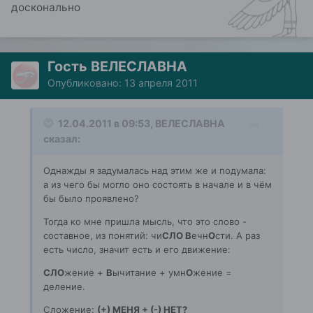
досконально
Гость ВЕЛЕСЛАВНА
Опубликовано:
13 апреля 2011
12.04.2011 в 09:53, ВЕЛЕСЛАВНА
сказал:
Однажды я задумалась над этим же и подумала:
а из чего бы могло оно состоять в начале и в чём
бы было проявлено?
Тогда ко мне пришла мысль, что это слово -
составное, из понятий: чи
СЛО В
ечн
О
сти. А раз
есть число, значит есть и его движение:
СЛО
жение +
В
ычитание + умн
О
жение =
деление.
Сложение:
(+) МЕНЯ + (-) НЕТ?