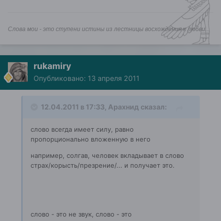
Слова мои - это ступени истины из лестницы восхождения к любви...
rukamiry
Опубликовано:
13 апреля 2011
12.04.2011 в 17:33, Арахнид сказал:
слово всегда имеет силу, равно
пропорционально вложенную в него
например, солгав, человек вкладывает в слово
страх/корысть/презрение/... и получает это.
слово - это не звук, слово - это