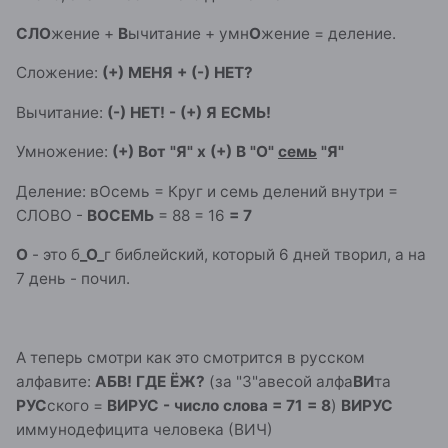
СЛО
жение +
В
ычитание + умн
О
жение = деление.
Сложение:
(+) МЕНЯ + (-) НЕТ?
Вычитание:
(-) НЕТ! - (+) Я ЕСМЬ!
Умножение:
(+) Вот "Я" х (+) В "О"
семь
"Я"
Деление: вОсемь = Круг и семь делений внутри =
СЛОВО -
ВОСЕМЬ
= 88 = 16
= 7
О
- это б
_О_
г библейский, который 6 дней творил, а на
7 день - почил.
А теперь смотри как это смотрится в русском
алфавите:
АБВ! ГДЕ ЁЖ?
(за "З"авесой алфа
ВИ
та
РУС
ского =
ВИРУС - число слова = 71
= 8
)
ВИРУС
иммунодефицита человека (ВИЧ)