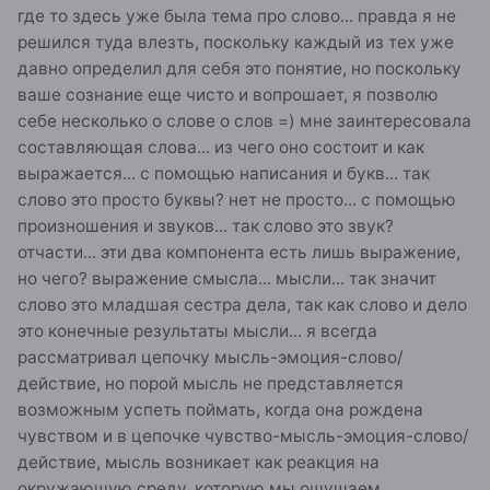
где то здесь уже была тема про слово... правда я не
решился туда влезть, поскольку каждый из тех уже
давно определил для себя это понятие, но поскольку
ваше сознание еще чисто и вопрошает, я позволю
себе несколько о слове о слов =) мне заинтересовала
составляющая слова... из чего оно состоит и как
выражается... с помощью написания и букв... так
слово это просто буквы? нет не просто... с помощью
произношения и звуков... так слово это звук?
отчасти... эти два компонента есть лишь выражение,
но чего? выражение смысла... мысли... так значит
слово это младшая сестра дела, так как слово и дело
это конечные результаты мысли... я всегда
рассматривал цепочку мысль-эмоция-слово/
действие, но порой мысль не представляется
возможным успеть поймать, когда она рождена
чувством и в цепочке чувство-мысль-эмоция-слово/
действие, мысль возникает как реакция на
окружающую среду, которую мы ощущаем