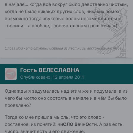
в начале... когда все вокруг было девственно чистым,
когда не было никаких других слов, никаких помех,
возможно тогда звуковые волны незамедлительно
творили... а вообще, говорят словам грош цена =)
Слова мои - это ступени истины из лестницы восхождения к любви...
Гость ВЕЛЕСЛАВНА
Опубликовано:
12 апреля 2011
Однажды я задумалась над этим же и подумала: а из
чего бы могло оно состоять в начале и в чём бы было
проявлено?
Тогда ко мне пришла мысль, что это слово -
составное, из понятий: чи
СЛО В
ечн
О
сти. А раз есть
число, значит есть и его движение: