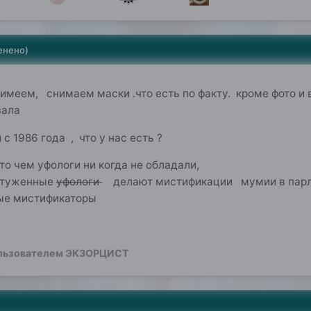
енено)
 имеем, снимаем маски .что есть по факту. кроме фото и 
зала
 с 1986 года , что у нас есть ?
ропасть то чем уфологи ни когда н
онтуженные
уфологи
делают мистификации мумии в парла
е мистификаторы
льзователем ЭКЗОРЦИСТ