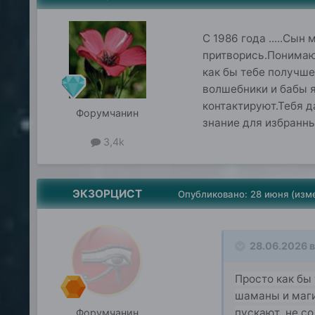
С 1986 года .....Сын
притворись.Понимаю 
как бы тебе получше
волшебники и бабы я
контактируют.Тебя д
Форумчанин
знание для избранны
3,4k
ЭКЗОРЦИСТ
Опубликовано:
28 июня
(изм
28.06.2026 в
Просто как бы
шаманы и маги
пускают ,не со
Форумчанин