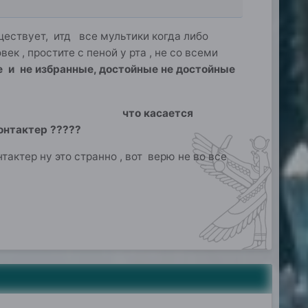
ществует, итд все мультики когда либо
к , простите с пеной у рта , не со всеми
е и не избранные, достойные не достойные
ий объект !!! что касается
онтактер ?????
тактер ну это странно , вот верю не во все