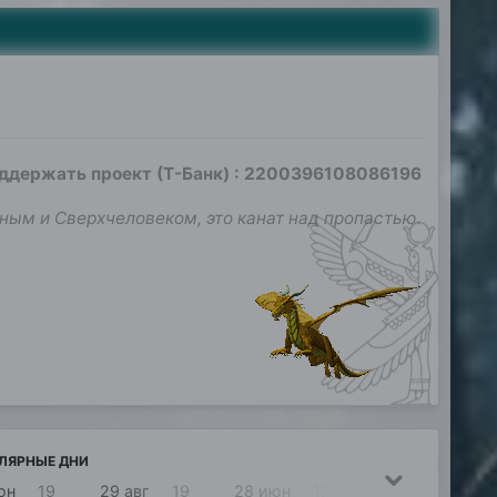
оддержать проект (Т-Банк)
:
2200396108086196
ным и Сверхчеловеком, это канат над пропастью.
ЛЯРНЫЕ ДНИ
юн
19
29 авг
19
28 июн
17
22 окт
16