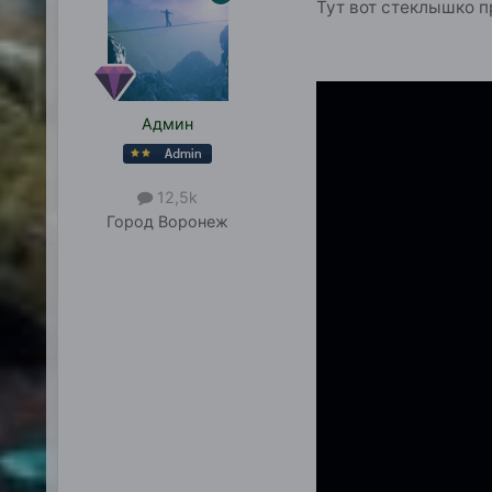
Тут вот стеклышко 
Админ
12,5k
Город
Воронеж