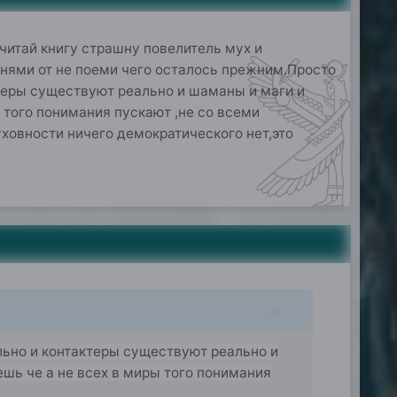
очитай книгу страшну повелитель мух и
енями от не поеми чего осталось прежним.Просто
теры существуют реально и шаманы и маги и
 того понимания пускают ,не со всеми
уховности ничего демократического нет,это
льно и контактеры существуют реально и
шь че а не всех в миры того понимания