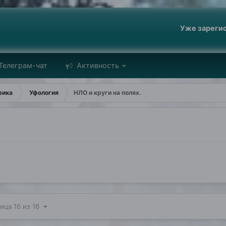
Уже зареги
Телеграм-чат
Активность
рика
Уфология
НЛО и круги на полях.
ица 16 из 16