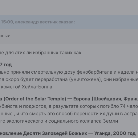
 15:09,
александр вестник
сказал:
анных.
е для этих ли избранных таких как
7 год
льно приняли смертельную дозу фенобарбитала и надели 
ля скоро будет переработана (уничтожена), они избранны
а кометой Хейла-Боппа
(Order of the Solar Temple) — Европа (Швейцария, Франц
бийств и поджогов, в результате которых погибло 74 чел
анные , и что смерть это способ перенести их души в астр
го экологического и социального коллапса Земли
новление Десяти Заповедей Божьих — Уганда, 2000 год