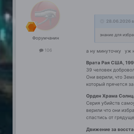
28.06.2026 в
знание для избр
Форумчанин
106
а ну минуточку уж н
Врата Рая США, 199
39 человек доброво
Они верили, что Зем
который прячется з
Орден Храма Солнца 
Серия убийств самоу
верили что они избр
спастись от грядуще
Движение за восста