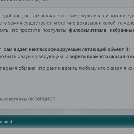
одобное , но там звучало так мир мультика ну погоди су
те земля существуют и это мне доказывал какой-то челове
пять это простите постулаты
филосемитизма избранны
фолог сам видел неклассифицируемый летающ
но быть безумно верующим и
верить всем кто сказал я к
т время обмана это факт и верить любому кто сказал я кон
ю
льзователем ЭКЗОРЦИСТ
енено)