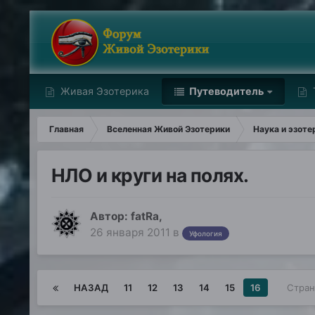
Живая Эзотерика
Путеводитель
Главная
Вселенная Живой Эзотерики
Наука и эзоте
НЛО и круги на полях.
Автор:
fatRa
,
26 января 2011
в
Уфология
НАЗАД
11
12
13
14
15
16
Стран