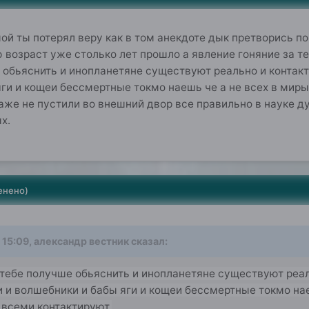
 мой ты потерял веру как в том анекдоте дык претворись п
возраст уже столько лет прошло а явление гоняние за т
 обьяснить и инопланетяне существуют реально и контак
ги и кощеи бессмертные токмо наешь че а не всех в миры
аже не пустили во внешний двор все правильно в науке д
х.
енено)
 15:09,
александр вестник
сказал:
 тебе получше обьяснить и инопланетяне существуют реа
 и волшебники и бабы яги и кощеи бессмертные токмо нае
 всеми контактируют.