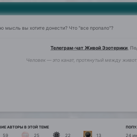
ую мысль вы хотите донести? Что "все пропало"?
Телеграм-чат Живой Эзотерики
, П
Человек — это канат, протянутый между живот
ИЕ АВТОРЫ В ЭТОЙ ТЕМЕ
ПОПУ
59
25
22
13
24 и