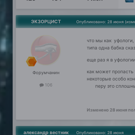
ЭКЗОРЦИСТ
Опубликовано:
28 июня
(изм
что мы как уфологи,
типа одна бабка ска
еще раз я в уфологии
как может п
Форумчанин
некоторые особо к
106
перу это сплошны
Изменено
28 июня
по
александр вестник
Опубликовано:
28 июня