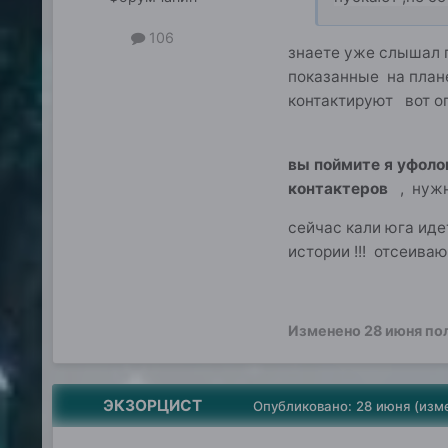
106
знаете уже слышал п
показанные на плане
контактируют вот о
вы поймите я у
контактеров
, нуж
сейчас кали юга иде
истории !!! отсеива
Изменено
28 июня
по
ЭКЗОРЦИСТ
Опубликовано:
28 июня
(изм