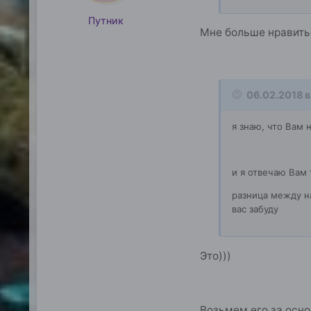
Путник
Мне больше нравить
06.02.2018 в
я знаю, что Вам 
и я отвечаю Вам 
разница между на
вас забуду
Это)))
Возьмем его за осн