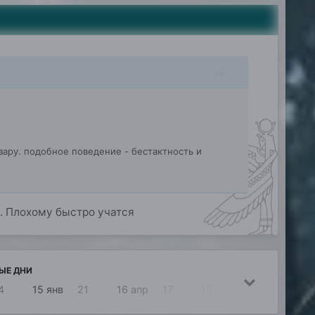
зару. подобное поведение - бестактность и
у. Плохому быстро учатся
ЫЕ ДНИ
4
15 янв
21
16 апр
17
15 апр
10