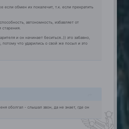
если обмен их покалечит, т.к. если прекратить
способность, автономность, избавляет от
и старения.
рителя и он начинает беситься..)) это забавно,
я, потому что ударились о свой же посыл и это
еня оболгал - слышал звон, да не знает, где он