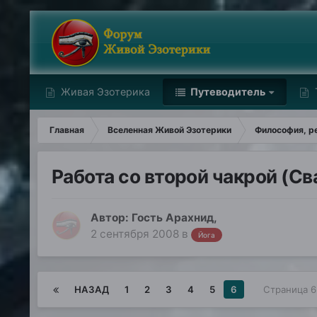
Живая Эзотерика
Путеводитель
Главная
Вселенная Живой Эзотерики
Философия, ре
Работа со второй чакрой (С
Автор: Гость Арахнид,
2 сентября 2008
в
Йога
НАЗАД
1
2
3
4
5
6
Страница 6