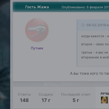
Гость Жажа
Опубликовано:
6 февраля 20
06.02.2018 в
когда кажется - 
второе - свою по
Путник
третье - я вас н
вторжение в моё
А вы тоже кого то т
ЛУЧШ
Ответы
Создано
Последний ответ
148
17 г
5 г