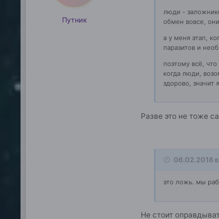
люди - заложник
Путник
обмен вовсе, они
а у меня этап, к
паразитов и необ
поэтому всё, что
когда люди, возо
здорово, значит 
Разве это не тоже с
06.02.2018 в
это ложь. мы раб
Не стоит оправдыват