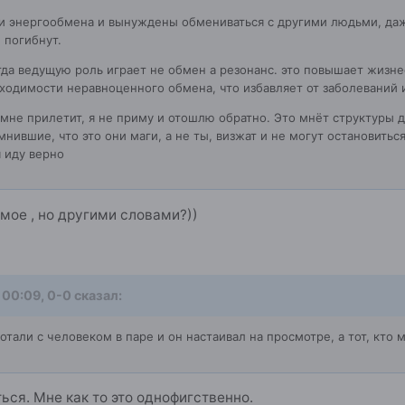
и энергообмена и вынуждены обмениваться с другими людьми, даже 
 погибнут.
огда ведущую роль играет не обмен а резонанс. это повышает жизне
ходимости неравноценного обмена, что избавляет от заболеваний 
 мне прилетит, я не приму и отошлю обратно. Это мнёт структуры да
мнившие, что это они маги, а не ты, визжат и не могут остановитьс
я иду верно
амое , но другими словами?))
 00:09, 0-0 сказал:
отали с человеком в паре и он настаивал на просмотре, а тот, кто м
ься. Мне как то это однофигственно.