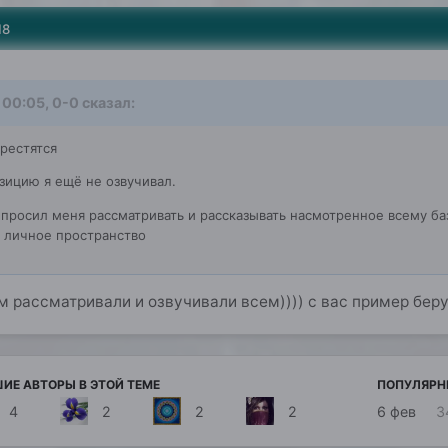
18
 00:05, 0-0 сказал:
крестятся
зицию я ещё не озвучивал.
е просил меня рассматривать и рассказывать насмотренное всему ба
 личное пространство
ам рассматривали и озвучивали всем)))) с вас пример бер
ИЕ АВТОРЫ В ЭТОЙ ТЕМЕ
ПОПУЛЯРН
4
2
2
2
6 фев
3