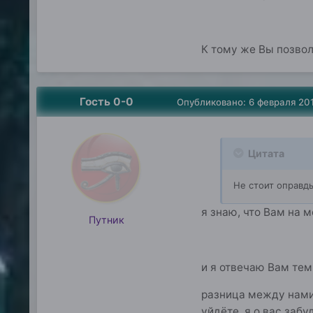
К тому же Вы позвол
Гость 0-0
Опубликовано:
6 февраля 20
Цитата
Не стоит оправды
я знаю, что Вам на 
Путник
и я отвечаю Вам тем
разница между нами в
уйдёте, я о вас забу