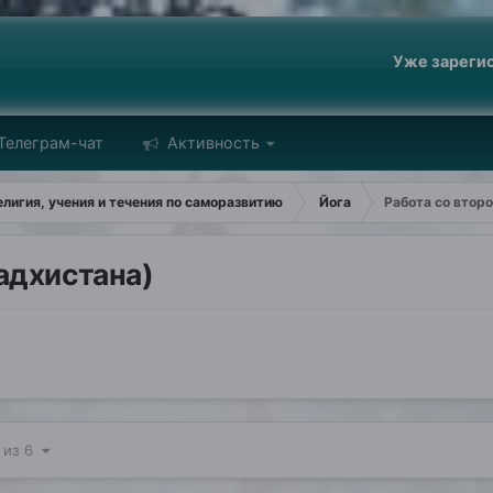
Уже зареги
Телеграм-чат
Активность
лигия, учения и течения по саморазвитию
Йога
Работа со втор
вадхистана)
 из 6