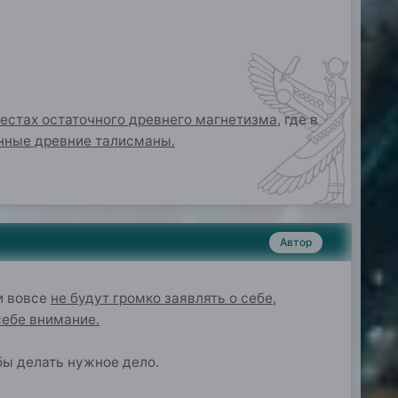
местах остаточного древнего магнетизма
, где в
нные древние талисманы.
Автор
и вовсе
не будут громко заявлять о себе
,
себе внимание.
обы делать нужное дело.