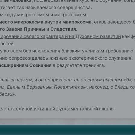
тие человека
, последовательный курс его обучения, когд
стигает так называемого совершенства.
между микрокосмом и макрокосмом.
 место микрокосма внутри макрокосма
, открывающееся 
ого
Закона Причины и Следствия
.
ировании своего характера и на Духовном развитии
как ф
остей.
у ко всем без исключения близким ученикам требованию 
нно сопровождалась жизнью экзотерического служения.
асширениям Сознания
в результате тренинга.
 шаг за шагом, и он соприкасается со своим высшим «Я», 
, Единым Верховным Посвятителем, наконец, с Владыкой 
бесах».
 черты единой истинной фундаментальной школы.
0