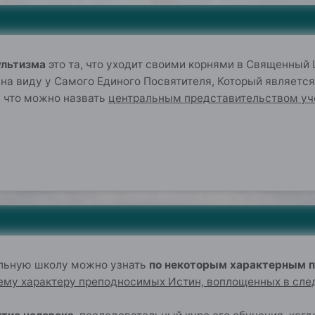
0
ультизма
это та, что уходит своими корнями в Священный
о на виду у Самого Единого Посвятителя, Который являе
о, что можно назвать
центральным представительством уч
0
льную школу можно узнать
по некоторым характерным 
му характеру преподносимых Истин, воплощенных в сле