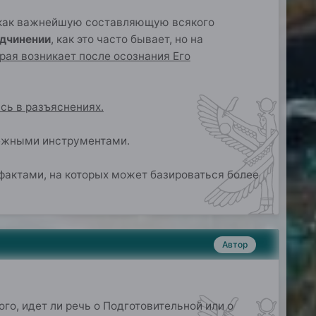
е как важнейшую составляющую всякого
одчинении
, как это часто бывает, но на
рая возникает после осознания Его
сь в разъяснениях.
ежными инструментами.
о фактами, на которых может базироваться более
Автор
того, идет ли речь о Подготовительной или о