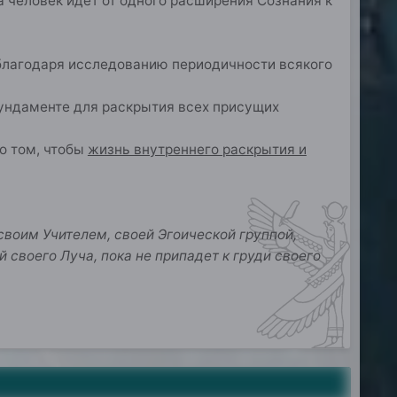
а человек идет от одного расширения Сознания к
благодаря исследованию периодичности всякого
ундаменте для раскрытия всех присущих
о том, чтобы
жизнь внутреннего раскрытия и
своим Учителем, своей Эгоической группой,
своего Луча, пока не припадет к груди своего