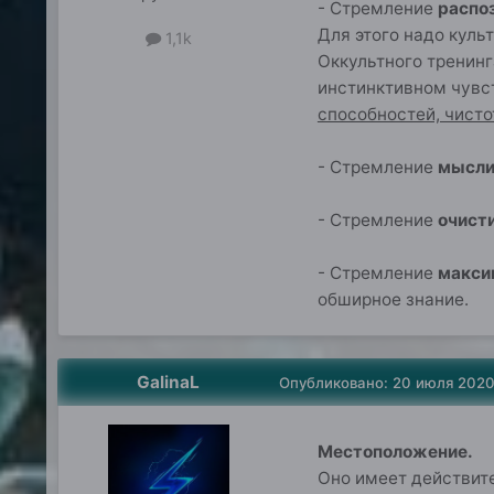
- Стремление
распо
Для этого надо кул
1,1k
Оккультного тренинг
инстинктивном чувст
способностей, чисто
- Стремление
мысли
- Стремление
очисти
- Стремление
макси
обширное знание.
GalinaL
Опубликовано:
20 июля 202
Местоположение.
Оно имеет действит