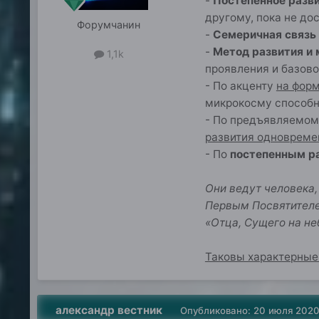
-
Постепенное разви
другому, пока не до
Форумчанин
-
Семеричная связь
-
Метод развития и
1,1k
проявления и базов
- По акценту
на форм
микрокосму способн
- По предъявляемом
развития одновреме
- По
постепенным р
Они ведут человека,
Первым Посвятителем
«Отца, Сущего на не
Таковы характерные
александр вестник
Опубликовано:
20 июля 202