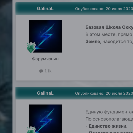
GalinaL
Опубликовано:
20 июля 202
Базовая Школа Окк
В этом месте, прям
Земле
, находится т
Форумчанин
1,1k
GalinaL
Опубликовано:
20 июля 202
Единую фундамента
По основополагающе
-
Единство жизни
.