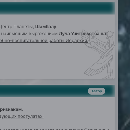
 Центр Планеты,
Шамбалу
.
тся наивысшим выражением
Луча Учительства на
ебно-воспитательной работы Иерархии.
Автор
признакам
.
дующих постулатах: