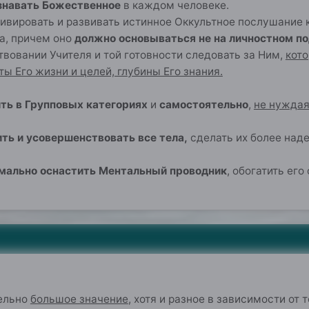
знавать Божественное
в каждом человеке.
ьтивировать и развивать истинное Оккультное послушани
а, причем оно
должно основываться не на личностном п
вовании Учителя и той готовности следовать за Ним,
кото
ты Его жизни и целей, глубины Его знания.
ть в Групповых категориях
и
самостоятельно
,
не нуждая
ть и усовершенствовать все тела,
сделать их более над
мально оснастить Ментальный проводник
, обогатить ег
0
ельно
большое значение
, хотя и разное в зависимости от 