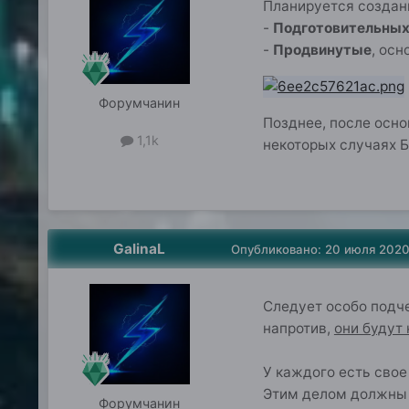
Планируется создан
-
Подготовительны
-
Продвинутые
, ос
Форумчанин
Позднее, после осно
1,1k
некоторых случаях 
GalinaL
Опубликовано:
20 июля 202
Следует особо подче
напротив,
они будут
У каждого есть свое
Этим делом должны 
Форумчанин