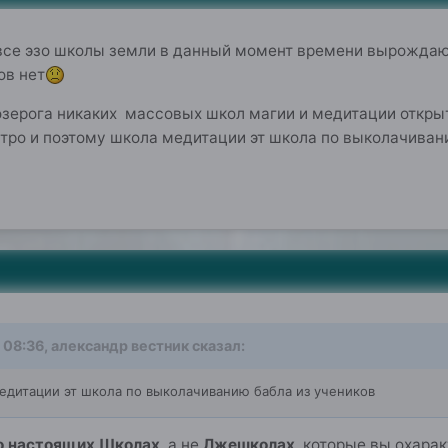
все эзо школы земли в данный момент времени вырождают
ов нет
озерога никаких массовых школ магии и медитации открыт
тро и поэтому школа медитации эт школа по выколачиван
0
 08:36,
александр вестник
сказал:
едитации эт школа по выколачиванию бабла из учеников
о настоящих Школах
, а не
Лжешколах
, которые вы охара