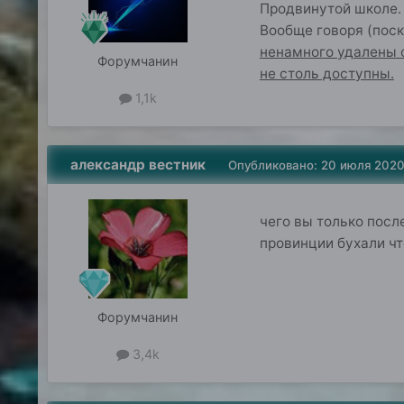
Продвинутой школе.
Вообще говоря (пос
ненамного удалены 
Форумчанин
не столь доступны.
1,1k
александр вестник
Опубликовано:
20 июля 202
чего вы только пос
провинции бухали ч
Форумчанин
3,4k