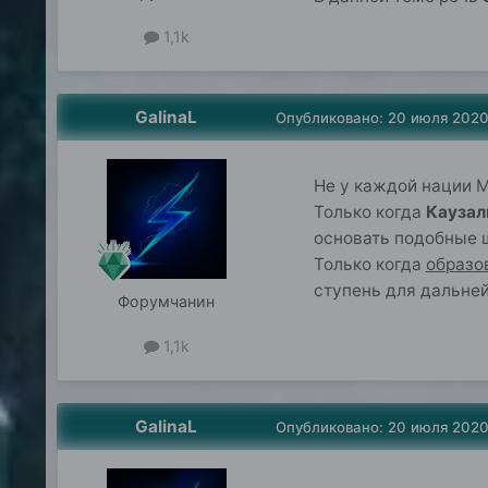
1,1k
GalinaL
Опубликовано:
20 июля 202
Не у каждой нации М
Только когда
Каузал
основать подобные 
Только когда
образо
ступень для дальне
Форумчанин
1,1k
GalinaL
Опубликовано:
20 июля 202