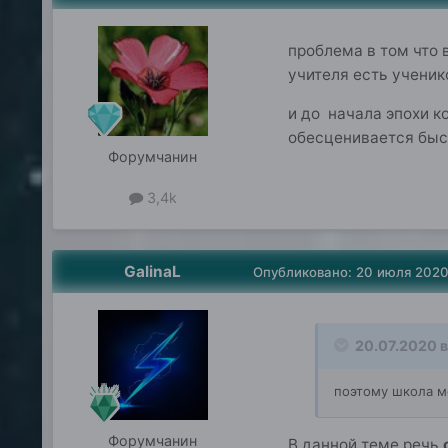
проблема в том что 
учителя есть ученик
и до начала эпохи к
обесценивается быс
Форумчанин
3,4k
GalinaL
Опубликовано:
20 июля 202
20.07.2020 в
поэтому школа м
Форумчанин
В данной теме речь