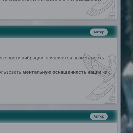
Автор
скорости вибрации
, появляется возможность
ользовать
ментальную оснащенность нации
как
Автор