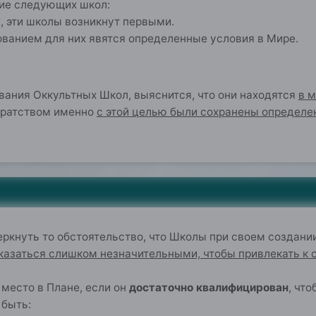
ие следующих школ:
х
, эти школы возникнут первыми.
нованием для них явятся определенные условия в Мире.
вания Оккультных Школ, выяснится, что они находятся
в 
Братством именно
с этой целью были сохранены определе
0
ркнуть то обстоятельство, что Школы при своем создани
 казаться слишком незначительными, чтобы привлекать к 
 место в Плане, если он
достаточно квалифицирован
, чт
быть: