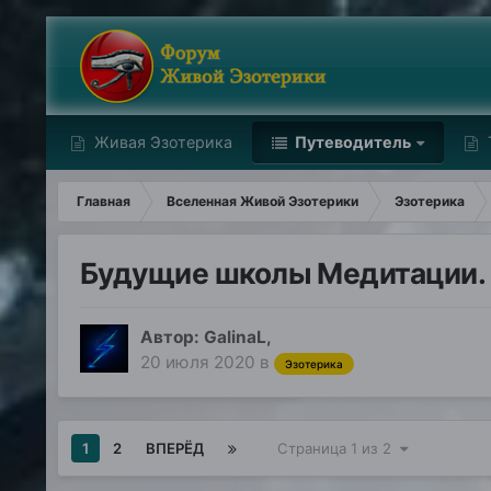
Живая Эзотерика
Путеводитель
Главная
Вселенная Живой Эзотерики
Эзотерика
Будущие школы Медитации.
Автор:
GalinaL
,
20 июля 2020
в
Эзотерика
1
2
ВПЕРЁД
Страница 1 из 2