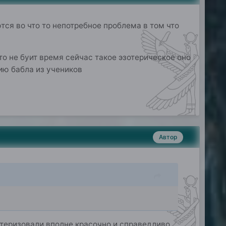
ся во что то непотребное проблема в том что
о не буит время сейчас такое эзотерическое оно
ию бабла из учеников
Автор
ктеризовали вполне красочно и справедливо.