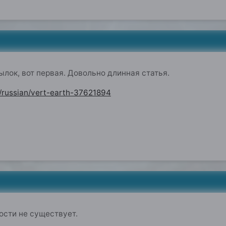
лок, вот первая. Довольно длинная статья.
/russian/vert-earth-37621894
ости не существует.