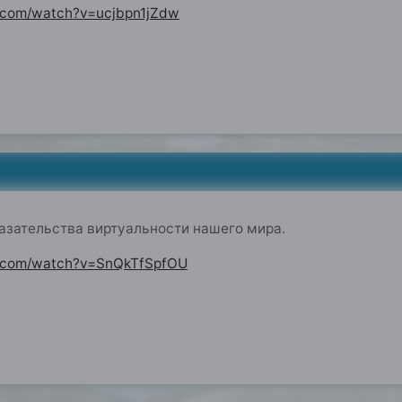
.com/watch?v=ucjbpn1jZdw
азательства виртуальности нашего мира.
e.com/watch?v=SnQkTfSpfOU