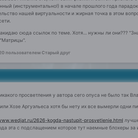
нный (инструментально!) в начале прошлого года парадок
льство нашей виртуальности и жирная точка в этом вопрос
сети.
акидаю сюда ссылок по теме. Хотя... нужны ли они??? "Знат
"Матрицы".
20
пользователем Старый друг
0
никакого просветления у автора сего опуса не было так Вл
или Хозе Аргуэльеса хотя бы нету их все вымерли одни п
/www.wedjat.ru/2626-kogda-nastupit-prosvetlenie.html
лучше
ода эта с подслащением которое тут наемные блохеры за