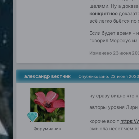
щелями. Ну а доказа
конкретное
доказате
всё легко бьётся по 
Если будет время - н
говорил Морфеус из 
Изменено
23 июня 20
александр вестник
Опубликовано:
23 июня 202
ну сразу видно что 
авторы уровня Лири 
короче воо т
https:/
смысла несет чем в
Форумчанин