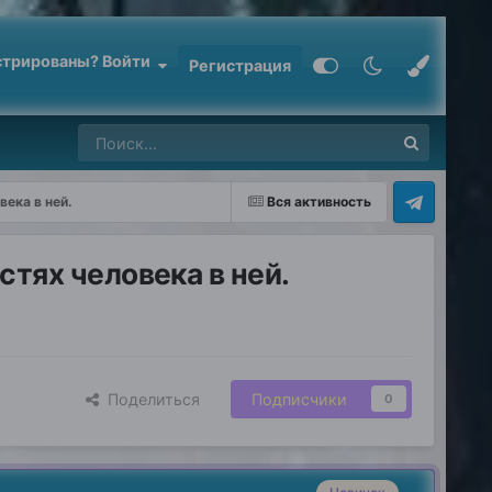
стрированы? Войти
Регистрация
ека в ней.
Вся активность
тях человека в ней.
Поделиться
Подписчики
0