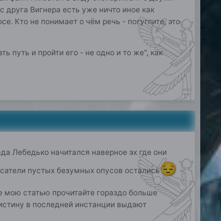
с друга Вигнера есть уже ничто иное как
е. Кто не понимает о чём речь - погуглите, это
ь путь и пройти его - не одно и то же", как
ада Лебедько начитался наверное эх где они
😔
исатели пустых безумных опусов остались
 мою статью прочитайте гораздо больше
 истину в последней инстанции выдают