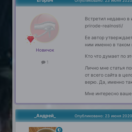
Егор84
Опубликовано:
23 июня 202
Встретил недавно в и
prirode-realnosti/
Ее автор утверждает
ним именно в таком 
Новичок
Кто что думает по э
1
Лично мне статья по
от всего сайта в це
верю. Да, именно так
Мне интересно ваше 
_Андрей_
Опубликовано:
23 июня 202