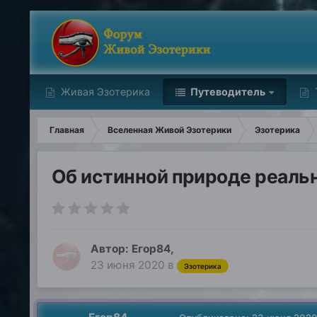
Живая Эзотерика
Путеводитель
Главная
Вселенная Живой Эзотерики
Эзотерика
Об истинной природе реальн
Автор:
Егор84
,
23 июня 2020
в
Эзотерика