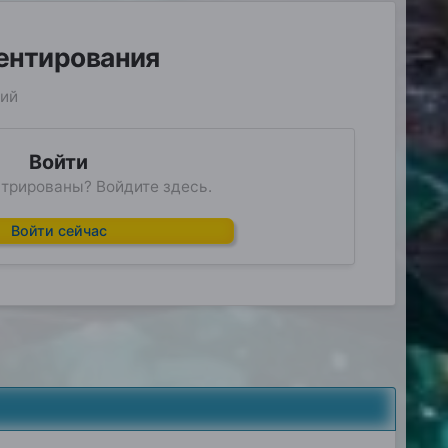
ментирования
рий
Войти
трированы? Войдите здесь.
Войти сейчас