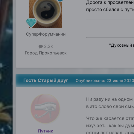
Дорога к просветлен
просто сбился с пути
СуперФорумчанин
"
Духовный п
2,2k
Город
Прокопьевск
Гость Старый друг
Опубликовано:
23 июня 202
Ни разу ни на одном
в это слово свой см
Что же касается стат
изучает... как вы д
Путник
сотни лет назад, до