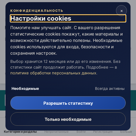
×
КОНФИДЕНЦИАЛЬНОСТЬ
Настройки cookies
ЗЫ: А захотите, можете почитать статью и на этой ссылке
Помогите нам улучшать сайт. С вашего разрешения
http://mirobretshikh.narod.ru/sotvoreniye_vselennoi.htm
статистические cookies покажут, какие материалы и
Изменено
10 мая 2011
пользователем киммериец
возможности действительно полезны. Необходимые
cookies используются для входа, безопасности и
сохранения настроек.
Я ЗНАЮ, ЧТО НИЧЕГО НЕ ЗНАЮ!
Выбор хранится 12 месяцев или до его изменения. Без
статистики сайт продолжит работать. Подробнее — в
политике обработки персональных данных
.
Сократ
Необходимые
Всегда активны
Гость метеор
Разрешить статистику
Опубликовано:
10 мая 2011
Продолжим. Схема №2 "Солнце - облако - система".
Только необходимые
Категории и разделы
Непрочитанные
Войти
Регистрация
Больше