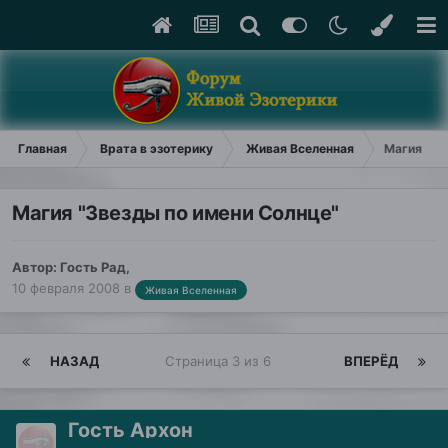
Главная
Врата в эзотерику
Живая Вселенная
Магия "Зв
Магия "Звезды по имени Солнце"
Автор: Гость Рад,
10 февраля 2008
в
Живая Вселенная
НАЗАД
Страница 3 из 6
ВПЕРЁД
Гость Архон