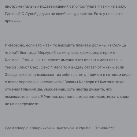
инструментальных подтверждений сего постулата я так и не вижу.
Где они? С Луной дядька не ошибся - удаляется. Есть у нее на то
причины!
Интересно, если это и так, то выходить планеты должны из Солнца
что ли?! Эко тогда Меркурий выкинуло из хромосферы прям в
Космос... Раз, и - на те! Может именно этот аспект имеет связь с
темой "Секс? Секс. Секс!". Чего то я видать отстал от жизни, если
Звезды уже отпочковывают из себя планеты (причем в готовом виде,
с атмосферами и с населением)! Зоконы Кеплера и Ньютона тоже
отменил Плыкин! Вы, уважаемый, хоть иногда думайте, что
помещаете в посты?! Учитесь мыслить самостоятельно, искать корм
не на поверхности.
Где Кеплер с Коперником и Ньютоном, а где Ваш Плыкин???