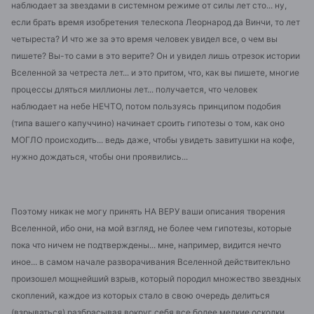
наблюдает за звездами в системном режиме от силы лет сто... ну,
если брать время изобретения телескопа Леорнарод да Винчи, то лет
четыреста? И что же за это время человек увидел все, о чем вы
пишете? Вы-то сами в это верите? Он и увидел лишь отрезок истории
Вселенной за четреста лет... и это притом, что, как вы пишете, многие
процессы дляться миллионы лет... получается, что человек
наблюдает на небе НЕЧТО, потом пользуясь принципом подобия
(типа вашего капуччино) начинает сроить гипотезы о том, как оно
МОГЛО происходить... ведь даже, чтобы увидеть завитушки на кофе,
нужно дождаться, чтобы они проявились...
Поэтому никак не могу принять НА ВЕРУ ваши описания творения
Вселенной, ибо они, на мой взгляд, не более чем гипотезы, которые
пока что ничем не подтверждены... мне, например, видится нечто
иное... в самом начале разворачивания Вселенной действитекльно
произошел мощнейший взрыв, который породил множество звездных
скоплений, каждое из которых стало в свою очередь делиться
(взрываться) разбрасывая вокруг себя все более мелкие осколки...