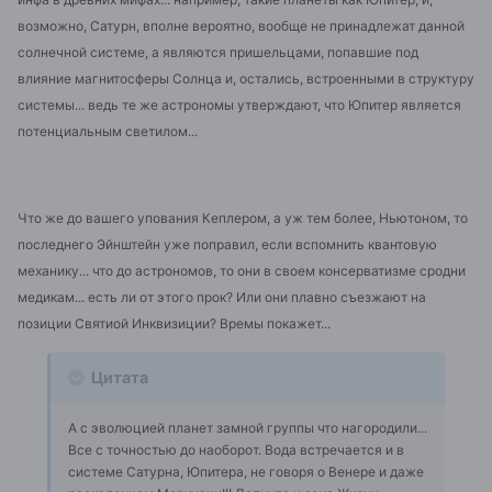
возможно, Сатурн, вполне вероятно, вообще не принадлежат данной
солнечной системе, а являются пришельцами, попавшие под
влияние магнитосферы Солнца и, остались, встроенными в структуру
системы... ведь те же астрономы утверждают, что Юпитер является
потенциальным светилом...
Что же до вашего упования Кеплером, а уж тем более, Ньютоном, то
последнего Эйнштейн уже поправил, если вспомнить квантовую
механику... что до астрономов, то они в своем консерватизме сродни
медикам... есть ли от этого прок? Или они плавно съезжают на
позиции Святиой Инквизиции? Времы покажет...
Цитата
А с эволюцией планет замной группы что нагородили...
Все с точностью до наоборот. Вода встречается и в
системе Сатурна, Юпитера, не говоря о Венере и даже