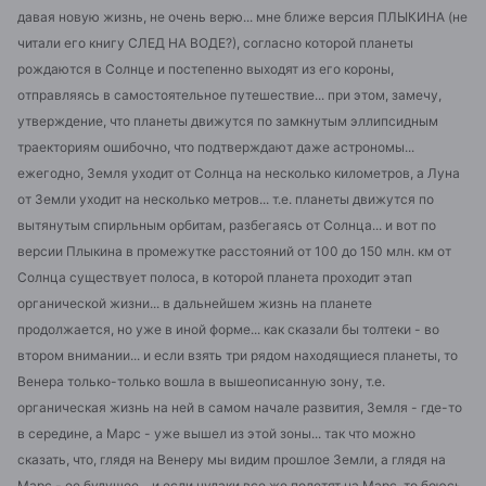
давая новую жизнь, не очень верю... мне ближе версия ПЛЫКИНА (не
читали его книгу СЛЕД НА ВОДЕ?), согласно которой планеты
рождаются в Солнце и постепенно выходят из его короны,
отправляясь в самостоятельное путешествие... при этом, замечу,
утверждение, что планеты движутся по замкнутым эллипсидным
траекториям ошибочно, что подтверждают даже астрономы...
ежегодно, Земля уходит от Солнца на несколько километров, а Луна
от Земли уходит на несколько метров... т.е. планеты движутся по
вытянутым спирльным орбитам, разбегаясь от Солнца... и вот по
версии Плыкина в промежутке расстояний от 100 до 150 млн. км от
Солнца существует полоса, в которой планета проходит этап
органической жизни... в дальнейшем жизнь на планете
продолжается, но уже в иной форме... как сказали бы толтеки - во
втором внимании... и если взять три рядом находящиеся планеты, то
Венера только-только вошла в вышеописанную зону, т.е.
органическая жизнь на ней в самом начале развития, Земля - где-то
в середине, а Марс - уже вышел из этой зоны... так что можно
сказать, что, глядя на Венеру мы видим прошлое Земли, а глядя на
Марс - ее будущее... и если чудаки все же полетят на Марс, то,боюсь,