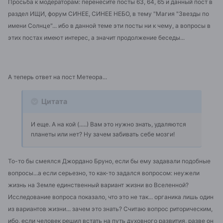
Просьба к модераторам: перенесите посты 63, 64, 65 и данный пост в
раздел ИЩИ, форум СИНЕЕ, СИНЕЕ НЕБО, в тему "Магия "Звезды по
имени Солнце"... ибо в данной теме эти посты ни к чему, а вопросы в
этих постах имеют интерес, а значит продолжение беседы...
А теперь ответ на пост Метеора...
Цитата
И еще. А на кой (.....) Вам это нужно знать, удаляются
планеты или нет? Ну зачем забивать себе мозги!
То-то бы смеялся Джордано Бруно, если бы ему задавали подобные
вопросы...а если серьезно, то как-то задался вопросом: неужели
жизнь на Земле единственный вариант жизни во Вселенной?
Исследование вопроса показало, что это не так... органика лишь один
из вариантов жизни... зачем это знать? Считаю вопрос риторическим,
ибо, если человек решил встать на путь духовного развития, разве он