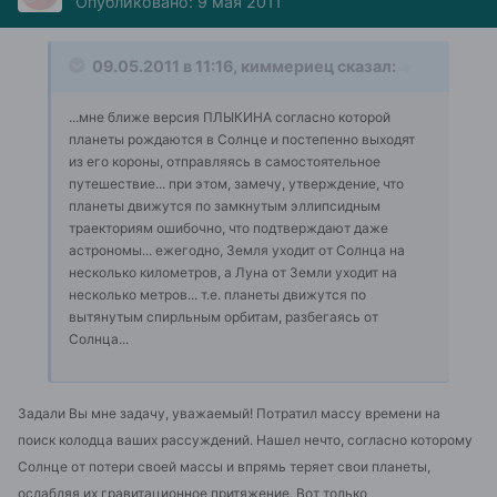
Опубликовано:
9 мая 2011
09.05.2011 в 11:16, киммериец сказал:
...мне ближе версия ПЛЫКИНА согласно которой
планеты рождаются в Солнце и постепенно выходят
из его короны, отправляясь в самостоятельное
путешествие... при этом, замечу, утверждение, что
планеты движутся по замкнутым эллипсидным
траекториям ошибочно, что подтверждают даже
астрономы... ежегодно, Земля уходит от Солнца на
несколько километров, а Луна от Земли уходит на
несколько метров... т.е. планеты движутся по
вытянутым спирльным орбитам, разбегаясь от
Солнца...
Задали Вы мне задачу, уважаемый! Потратил массу времени на
поиск колодца ваших рассуждений. Нашел нечто, согласно которому
Солнце от потери своей массы и впрямь теряет свои планеты,
ослабляя их гравитационное притяжение. Вот только