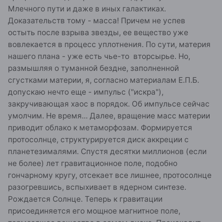
Млечного пути и даже в иных галактиках.
Доказательств тому - масса! Причем не успев
остыть после взрыва звезды, ее вещество уже
вовлекается в процесс уплотнения. По сути, материя
нашего плана - уже есть чье-то вторсырье. Но,
размышляя о туманной бездне, заполненной
сгустками материи, я, согласно материалам Е.П.Б.
допускаю нечто еще - импульс ("искра"),
закручивающая хаос в порядок. Об импульсе сейчас
умолчим. Не время... Далее, вращение масс материи
приводит облако к метаморфозам. Формируется
протосолнце, структурируется диск аккреции с
планетезималями. Спустя десятки миллионов (если
не более) лет гравитационное поле, подобно
гончарному кругу, отсекает все лишнее, протосолнце
разогревшись, вспыхивает в ядерном синтезе.
Рождается Солнце. Теперь к гравитации
присоединяется его мощное магнитное поле,