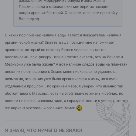
раскаленном Меркурии!!! Лопнула и зона Жизни
Плыкина, если в марсианских метеоритах находят
следы древних бактерий. Слишком, слишком простой у
Вас подход.
С каких пор признак наличия воды явлется показателем наличия
органической жизни? Знаете, ваша позиция мне напоминает
археолога, который по осколку битого черепка пытается
восстановить всю фигуру...или вы хотите сказать, что на Венере и
Меркурии уже была жизнь? А вот наличие следов воды на планетах
внешних по отношению к Земле меня нисколько не удивляет...
возможно, что на них уже была органическая жизнь, но в очень
отдаленном прошлом... по крайней мере, я уверен, что именно так
обстоят дела с Марсом... есть на этой планете жизнь и сейчас, но
совсем не в органическом виде, а гораздо выше...и я уверен, что тот
же вариант уготован и органике Земли
Я ЗНАЮ, ЧТО НИЧЕГО НЕ ЗНАЮ!