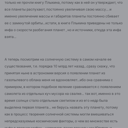
только не прочли книгу Плыкина, потому как в ней он утверждает, что
все планеты распухают, постоянно увеличивая свою массу... и
именно увеличение массы и габаритов планеты постоянно сбивает
ее с замкнутой орбиты...кстати, в книге Плыкина приведены не только
инфа о скорости разбегания планет , но и источники, откуда эта инфа
взята...
А теперь посмотрим на солнечную систему в самом начале ее
существования, т.е. порядка 10 млрд лет назад...сразу скажу, что
принятая ныне в астрономии версия о появлении планет из
газопылевого облака меня не вдохновляет...ибо она сравнима с
примером, в котором подобное явление сравнивается с появлением
самолета из отдельных куч мусора на свалке... так вот, именно в это
время солнце стало отдельным светилом и из его недр была
выделена первая планета... не берусь назвать эту планету, потому
как в процесс творения солнечной системы могли вмешиваться
непредсказуемые космические факторы, о чем во множестве есть
инфа в древних мифах... например, такие планеты как Юпитер, и,