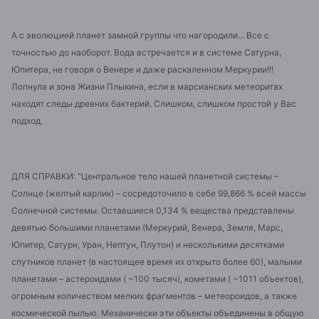
А с эволюцией планет замной группы что нагородили... Все с
точностью до наоборот. Вода встречается и в системе Сатурна,
Юпитера, не говоря о Венере и даже раскаленном Меркурии!!!
Лопнула и зона Жизни Плыкина, если в марсианских метеоритах
находят следы древних бактерий. Слишком, слишком простой у Вас
подход.
ДЛЯ СПРАВКИ: "Центральное тело нашей планетной системы –
Солнце (желтый карлик) – сосредоточило в себе 99,866 % всей массы
Солнечной системы. Оставшиеся 0,134 % вещества представлены
девятью большими планетами (Меркурий, Венера, Земля, Марс,
Юпитер, Сатурн, Уран, Нептун, Плутон) и несколькими десятками
спутников планет (в настоящее время их открыто более 60), малыми
планетами – астероидами ( ~100 тысяч), кометами ( ~1011 объектов),
огромным количеством мелких фрагментов – метеороидов, а также
космической пылью. Механически эти объекты объединены в общую