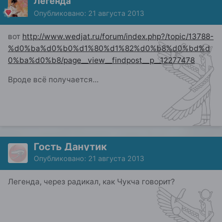
Легенда
Опубликовано:
21 августа 2013
вот
http://www.wedjat.ru/forum/index.php?/topic/13788-
%d0%ba%d0%b0%d1%80%d1%82%d0%b8%d0%bd%d
0%ba%d0%b8/page__view__findpost__p__12277478
Вроде всё получается...
Гость Данутик
Опубликовано:
21 августа 2013
Легенда, через радикал, как Чукча говорит?