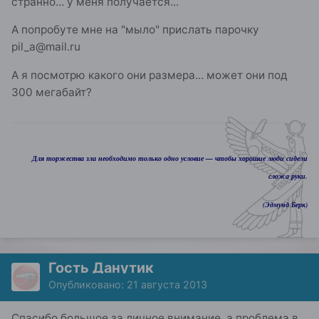
странно... у меня получается...
А попробуте мне на "мыло" прислать парочку
pil_a@mail.ru
А я посмотрю какого они размера... может они под
300 мегабайт?
Для торжества зла необходимо только одно условие — чтобы хорошие люди сидели
сложа руки.
(Эдмунд Берк)
Гость Данутик
Опубликовано:
21 августа 2013
Спасибо большое за личное внимание, а проблема в