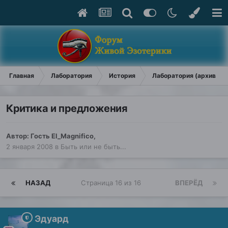
Главная
Лаборатория
История
Лаборатория (архив)
Критика и предложения
Автор: Гость El_Magnifico,
2 января 2008
в
Быть или не быть...
НАЗАД
Страница 16 из 16
ВПЕРЁД
Эдуард