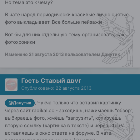
Но тема это к чему?
В чате народ периодически красивые лично снятые
фото выкладывает. Все больше пейзажи
Вот бы для них отдельную тему организовать, как
фотохроники
Изменено
21 августа 2013
пользователем Данутик
Гость Старый друг
Опубликовано:
22 августа 2013
, Чукча только что вставил картинку
@Данутик
через сайт radikal.cc - заходишь, нажимаешь "обзор",
выбираешь фото, жмёшь "загрузить", копируешь
вторую ссылку (картинка в тексте) и через Ctrl+V
вставляешь в окно ответа на форуме. В чате