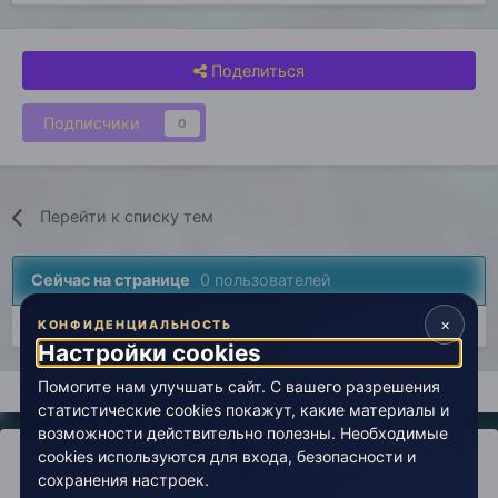
Поделиться
Подписчики
0
Перейти к списку тем
Сейчас на странице
0 пользователей
×
Нет пользователей, просматривающих эту страницу.
КОНФИДЕНЦИАЛЬНОСТЬ
Настройки cookies
Помогите нам улучшать сайт. С вашего разрешения
Главная
Лаборатория
История
Лаборатория (архив)
статистические cookies покажут, какие материалы и
возможности действительно полезны. Необходимые
cookies используются для входа, безопасности и
сохранения настроек.