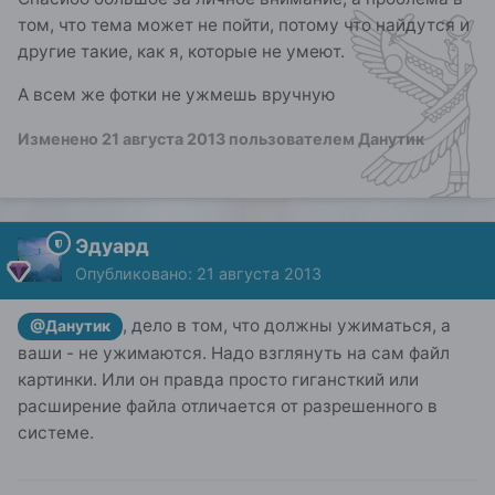
том, что тема может не пойти, потому что найдутся и
другие такие, как я, которые не умеют.
А всем же фотки не ужмешь вручную
Изменено
21 августа 2013
пользователем Данутик
Эдуард
Опубликовано:
21 августа 2013
, дело в том, что должны ужиматься, а
@Данутик
ваши - не ужимаются. Надо взглянуть на сам файл
картинки. Или он правда просто гигансткий или
расширение файла отличается от разрешенного в
системе.