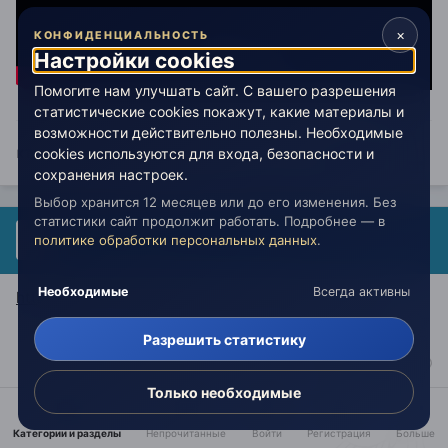
×
КОНФИДЕНЦИАЛЬНОСТЬ
Настройки cookies
Помогите нам улучшать сайт. С вашего разрешения
статистические cookies покажут, какие материалы и
возможности действительно полезны. Необходимые
кто Агни-йогу не читает - тот в рай не попадает
cookies используются для входа, безопасности и
сохранения настроек.
Выбор хранится 12 месяцев или до его изменения. Без
статистики сайт продолжит работать. Подробнее — в
Гость Минус
политике обработки персональных данных
.
Опубликовано:
6 августа 2018
Необходимые
Всегда активны
https://www.youtube.com/watch?v=KQTJz0n10z4
Разрешить статистику
Только необходимые
Категории и разделы
Непрочитанные
Войти
Регистрация
Больше