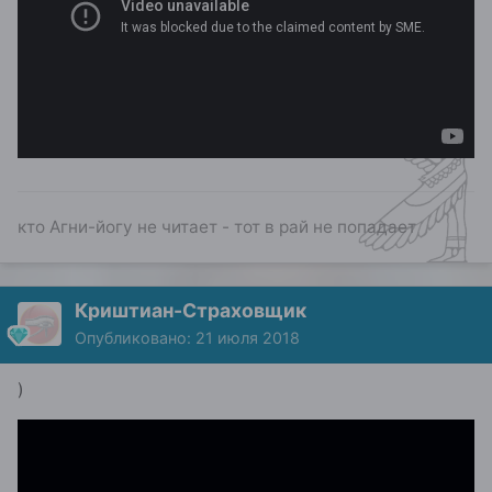
кто Агни-йогу не читает - тот в рай не попадает
Криштиан-Страховщик
Опубликовано:
21 июля 2018
)