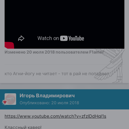
Изменено
20 июля 2018
пользователем F1amer
кто Агни-йогу не читает - тот в рай не попадает
Игорь Владимирович
Опубликовано:
20 июля 2018
https://www.youtube.com/watch?v=zfzIDdHql1s
Классный кавер!