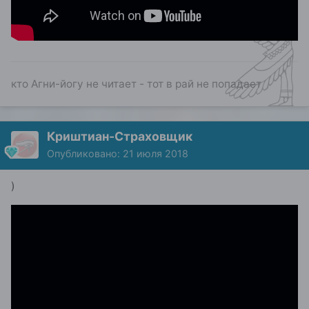
кто Агни-йогу не читает - тот в рай не попадает
Криштиан-Страховщик
Опубликовано:
21 июля 2018
)