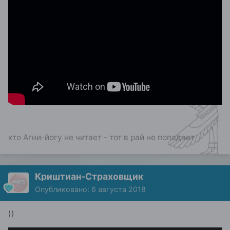
кто Агни-йогу не читает - тот в рай не попадает
Криштиан-Страховщик
Опубликовано:
6 августа 2018
))