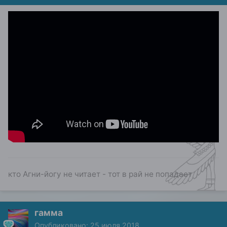
кто Агни-йогу не читает - тот в рай не попадает
гамма
Опубликовано:
25 июля 2018