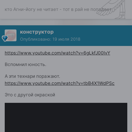
кто Агни-йогу не читает - тот в рай не попадает
конструктор
Опубликовано:
19 июля 2018
https://www.youtube.com/watch?v=6gLkfJ00lvY
Вспомнил юность.
А эти технари поражают.
https://www.youtube.com/watch?v=tbB4X1WdPSc
Это с другой окраской