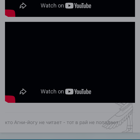
кто Агни-йогу не читает - тот в рай не попадает